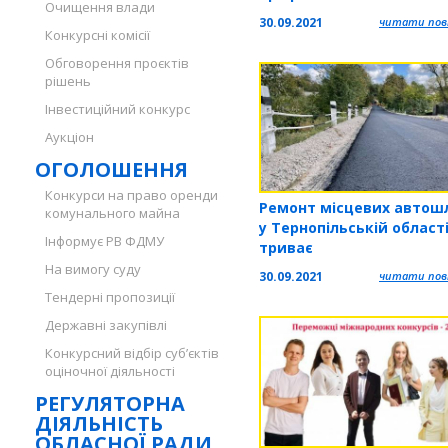
Очищення влади
30.09.2021
читати повн
Конкурсні комісії
Обговорення проєктів
рішень
Інвестиційний конкурс
Аукціон
ОГОЛОШЕННЯ
Конкурси на право оренди
Ремонт місцевих автош
комунального майна
у Тернопільській област
Інформує РВ ФДМУ
триває
На вимогу суду
30.09.2021
читати повн
Тендерні пропозиції
Державні закупівлі
Конкурсний відбір суб’єктів
оціночної діяльності
РЕГУЛЯТОРНА
ДІЯЛЬНІСТЬ
ОБЛАСНОЇ РАДИ