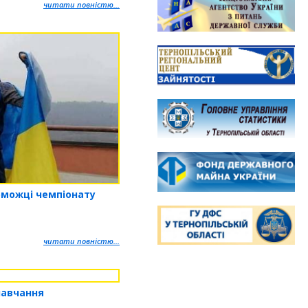
читати повністю...
рможці чемпіонату
читати повністю...
навчання