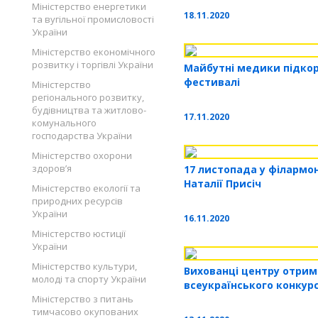
Міністерство енергетики
18.11.2020
та вугільної промисловості
України
Міністерство економічного
розвитку і торгівлі України
Майбутні медики підко
фестивалі
Міністерство
регіонального розвитку,
будівництва та житлово-
17.11.2020
комунального
господарства України
Міністерство охорони
здоров’я
17 листопада у філармон
Наталії Присіч
Міністерство екології та
природних ресурсів
України
16.11.2020
Міністерство юстиції
України
Міністерство культури,
Вихованці центру отри
молоді та спорту України
всеукраїнського конкур
Міністерство з питань
тимчасово окупованих