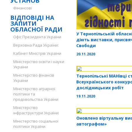
УСТАНОВ
Фінансові
ВІДПОВІДІ НА
ЗАПИТИ
ОБЛАСНОЇ РАДИ
У Тернопільській обласн
Офіс Президента України
діють виставки, присвяч
Верховна Рада України:
Свободи
Кабінет Міністрів України
20.11.2020
Міністерство освіти і науки
України
Міністерство фінансів
Тернопільські МАНівці 
України
Всеукраїнського конкур
дослідницьких робіт
Міністерство аграрної
політики та
19.11.2020
продовольства України
Міністерство
інфраструктури України
Оновлено віртуальну ви
Міністерство соціальної
автографом»
політики України