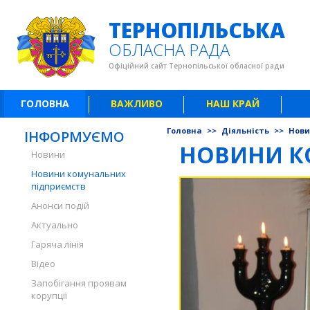
ТЕРНОПІЛЬСЬКА
ОБЛАСНА РАДА
Офіційний сайт Тернопільської обласної ради
ГОЛОВНА
ВАЖЛИВО
НАШ КРАЙ
Головна
>>
Діяльність
>>
Нови
ІНФОРМУЄМО
НОВИНИ К
Новини
Новини комунальних
підприємств
Анонси подій
Актуально
Гаряча лінія
Відео
Запобігання проявам
корупції