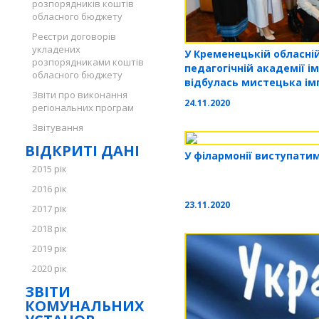
розпорядників коштів
обласного бюджету
Реєстри договорів
укладених
У Кременецькій обласні
розпорядниками коштів
педагогічній академії і
обласного бюджету
відбулась мистецька ім
Звіти про виконання
дошкілля»
24.11.2020
регіональних програм
Звітування
ВІДКРИТІ ДАНІ
У філармонії виступати
2015 рік
2016 рік
23.11.2020
2017 рік
2018 рік
2019 рік
2020 рік
ЗВІТИ
КОМУНАЛЬНИХ