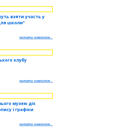
уть взяти участь у
 для школи"
читати повністю...
ького клубу
читати повністю...
нього музею діє
пису і графіки
читати повністю...