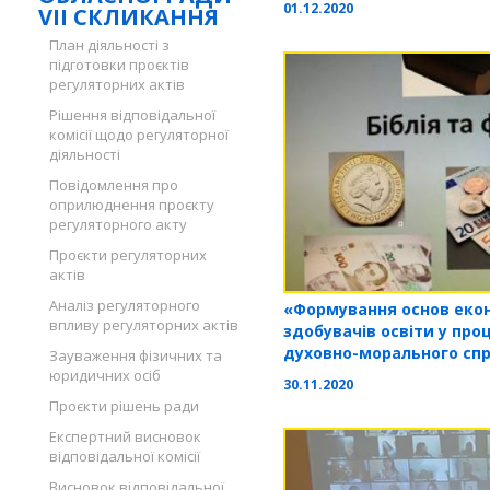
01.12.2020
VII СКЛИКАННЯ
План діяльності з
підготовки проєктів
регуляторних актів
Рішення відповідальної
комісії щодо регуляторної
діяльності
Повідомлення про
оприлюднення проєкту
регуляторного акту
Проєкти регуляторних
актів
Аналіз регуляторного
«Формування основ екон
впливу регуляторних актів
здобувачів освіти у про
духовно-морального сп
Зауваження фізичних та
юридичних осіб
30.11.2020
Проєкти рішень ради
Експертний висновок
відповідальної комісії
Висновок відповідальної