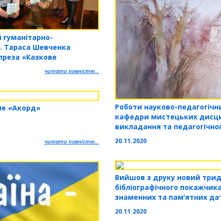
й гуманітарно-
м. Тараса Шевченка
преза «Казкове
читати повністю...
Роботи науково-педагогічн
ме «Акорд»
кафедри мистецьких дисци
викладання та педагогічно
Кременецької гуманітарно-
20.11.2020
читати повністю...
імені Тараса Шевченка пред
в Одесі
Вийшов з друку новий три
бібліографічного покажчик
знаменних та пам’ятних да
2021 рік»
20.11.2020