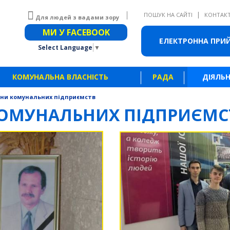
|
ПОШУК НА САЙТІ
КОНТАК
Для людей з вадами зору
Звичайна версія сайту
МИ У FACEBOOK
ЕЛЕКТРОННА ПРИ
Select Language
▼
КОМУНАЛЬНА ВЛАСНІСТЬ
РАДА
ДІЯЛЬН
ни комунальних підприємств
ОМУНАЛЬНИХ ПІДПРИЄМС