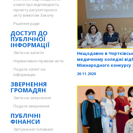
комісії про відповідність
проєкту регуляторного
акту вимогам Закону
Рішення ради
ДОСТУП ДО
ПУБЛІЧНОЇ
ІНФОРМАЦІЇ
Звіти на запити
Нещодавно в Чортківсь
медичному коледжі відбу
Нормативно-правові акти
Міжнародного конкурсу 
Подати запит на
імені Петра Яцика
26.11.2020
інформацію
ЗВЕРНЕННЯ
ГРОМАДЯН
Звіти на звернення
Подати звернення
ПУБЛІЧНІ
ФІНАНСИ
Звітування головних