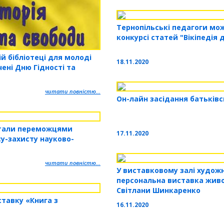
Тернопільські педагоги мож
конкурсі статей "Вікіпедія
ій бібліотеці для молоді
18.11.2020
ені Дню Гідності та
читати повністю...
Он-лайн засідання батьківс
стали переможцями
17.11.2020
су-захисту науково-
читати повністю...
У виставковому залі худож
персональна виставка живо
Світлани Шинкаренко
ставку «Книга з
16.11.2020