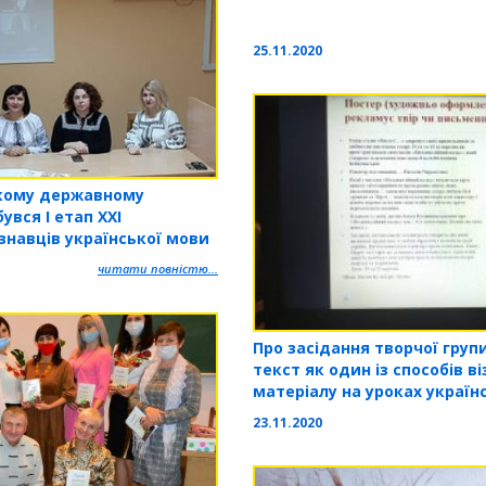
25.11.2020
кому державному
вся І етап ХХІ
знавців української мови
читати повністю...
Про засідання творчої груп
текст як один із способів в
матеріалу на уроках україн
23.11.2020