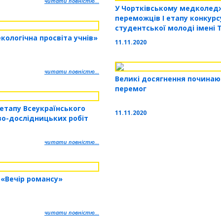
читати повністю...
У Чортківському медколед
переможців І етапу конкурсу
студентської молоді імені
екологічна просвіта учнів»
11.11.2020
читати повністю...
Великі досягнення починаю
перемог
 етапу Всеукраїнського
11.11.2020
во-дослідницьких робіт
читати повністю...
 «Вечір романсу»
читати повністю...