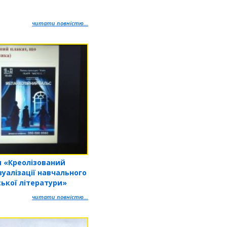
читати повністю...
и «Креолізований
ізуалізації навчального
ської літератури»
читати повністю...