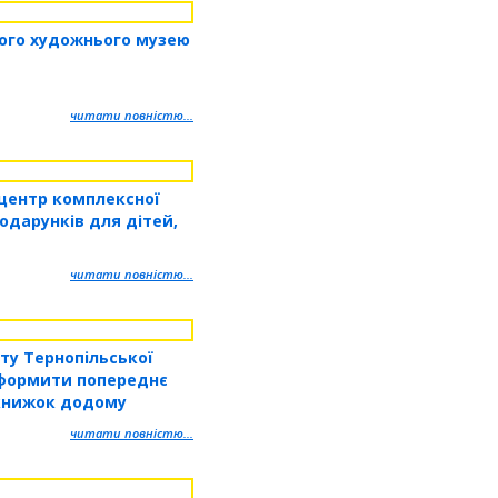
ого художнього музею
читати повністю...
центр комплексної
подарунків для дітей,
читати повністю...
нту Тернопільської
формити попереднє
книжок додому
читати повністю...