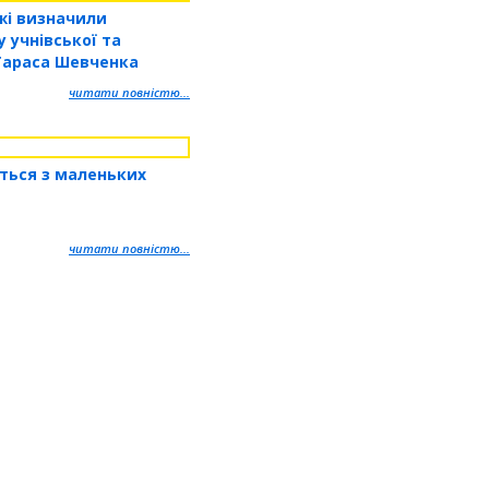
жі визначили
 учнівської та
 Тараса Шевченка
читати повністю...
ться з маленьких
читати повністю...