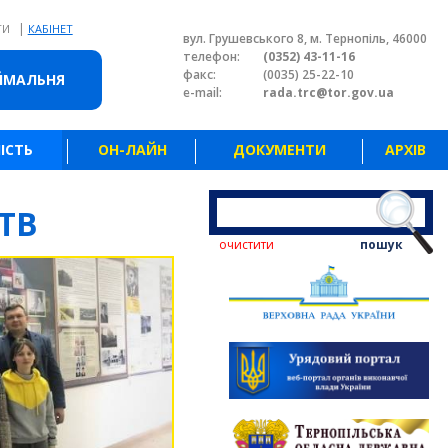
|
ТИ
КАБІНЕТ
вул. Грушевського 8, м. Тернопіль, 46000
телефон:
(0352) 43-11-16
факс:
(0035) 25-22-10
ЙМАЛЬНЯ
e-mail:
rada.trc@tor.gov.ua
ІСТЬ
ОН-ЛАЙН
ДОКУМЕНТИ
АРХІВ
ТВ
очистити
пошук