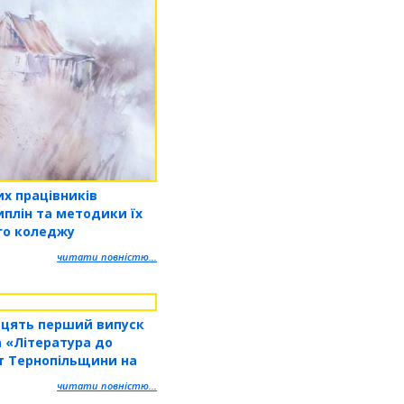
их працівників
плін та методики їх
го коледжу
педагогічної академії
читати повністю...
ставлені на виставці
дцять перший випуск
а «Література до
т Тернопільщини на
читати повністю...