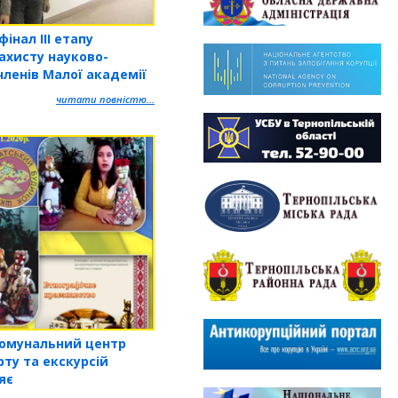
інал ІІІ етапу
ахисту науково-
членів Малої академії
читати повністю...
комунальний центр
рту та екскурсій
яє