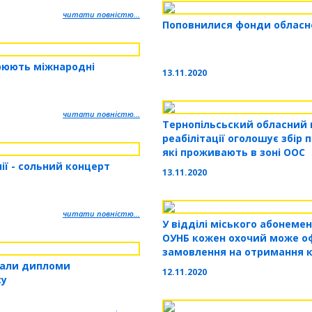
читати повністю...
Поповнилися фонди обласн
рюють міжнародні
13.11.2020
читати повністю...
Тернопільсьский обласний 
реабілітації оголошує збір 
які проживають в зоні ООС
ії - сольний концерт
13.11.2020
читати повністю...
У відділі міського абонеме
ОУНБ кожен охочий може о
замовлення на отримання 
мали дипломи
12.11.2020
су