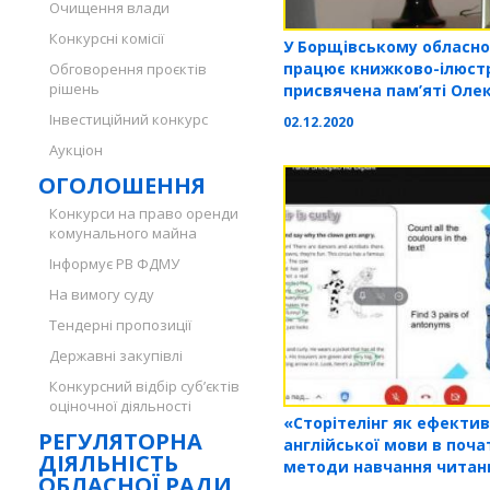
Очищення влади
Конкурсні комісії
У Борщівському обласно
працює книжково-ілюст
Обговорення проєктів
рішень
присвячена пам’яті Оле
Інвестиційний конкурс
02.12.2020
Аукціон
ОГОЛОШЕННЯ
Конкурси на право оренди
комунального майна
Інформує РВ ФДМУ
На вимогу суду
Тендерні пропозиції
Державні закупівлі
Конкурсний відбір суб’єктів
оціночної діяльності
«Сторітелінг як ефекти
РЕГУЛЯТОРНА
англійської мови в поча
ДІЯЛЬНІСТЬ
методи навчання читан
ОБЛАСНОЇ РАДИ