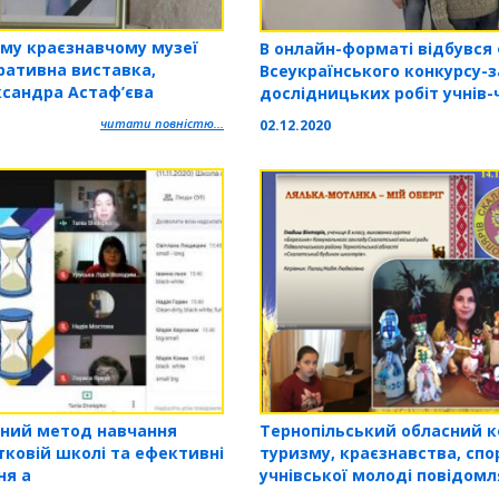
му краєзнавчому музеї
В онлайн-форматі відбувся ф
ративна виставка,
Всеукраїнського конкурсу-з
ксандра Астаф’єва
дослідницьких робіт учнів-
наук України
читати повністю...
02.12.2020
Тернопільський обласний 
вний метод навчання
туризму, краєзнавства, спо
тковій школі та ефективні
учнівської молоді повідомл
ня а