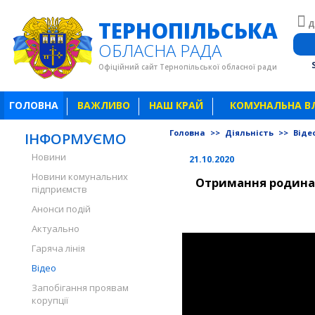
ТЕРНОПІЛЬСЬКА
Д
ОБЛАСНА РАДА
Офіційний сайт Тернопільської обласної ради
ГОЛОВНА
ВАЖЛИВО
НАШ КРАЙ
КОМУНАЛЬНА В
Головна
>>
Діяльність
>>
Віде
ІНФОРМУЄМО
Новини
21.10.2020
Новини комунальних
Отримання родинам
підприємств
Анонси подій
Актуально
Гаряча лінія
Відео
Запобігання проявам
корупції