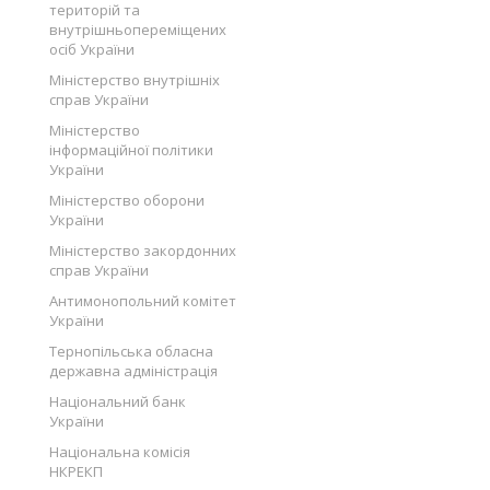
територій та
внутрішньопереміщених
осіб України
Міністерство внутрішніх
справ України
Міністерство
інформаційної політики
України
Міністерство оборони
України
Міністерство закордонних
справ України
Антимонопольний комітет
України
Тернопільська обласна
державна адміністрація
Національний банк
України
Національна комісія
НКРЕКП