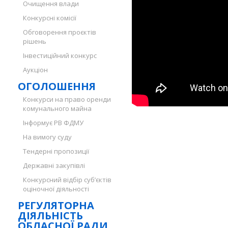
Очищення влади
Конкурсні комісії
Обговорення проєктів
рішень
Інвестиційний конкурс
Аукціон
ОГОЛОШЕННЯ
Конкурси на право оренди
комунального майна
Інформує РВ ФДМУ
На вимогу суду
Тендерні пропозиції
Державні закупівлі
Конкурсний відбір суб’єктів
оціночної діяльності
РЕГУЛЯТОРНА
ДІЯЛЬНІСТЬ
ОБЛАСНОЇ РАДИ