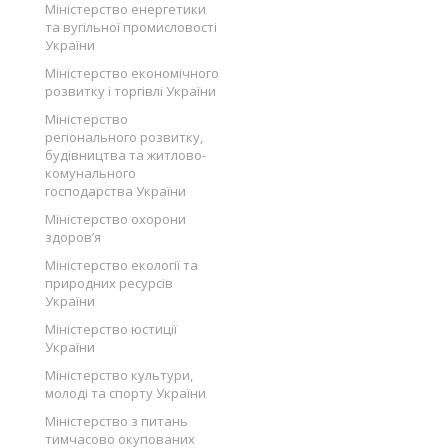
Міністерство енергетики
та вугільної промисловості
України
Міністерство економічного
розвитку і торгівлі України
Міністерство
регіонального розвитку,
будівництва та житлово-
комунального
господарства України
Міністерство охорони
здоров’я
Міністерство екології та
природних ресурсів
України
Міністерство юстиції
України
Міністерство культури,
молоді та спорту України
Міністерство з питань
тимчасово окупованих