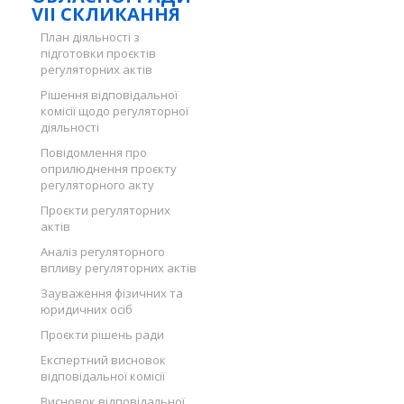
VII СКЛИКАННЯ
План діяльності з
підготовки проєктів
регуляторних актів
Рішення відповідальної
комісії щодо регуляторної
діяльності
Повідомлення про
оприлюднення проєкту
регуляторного акту
Проєкти регуляторних
актів
Аналіз регуляторного
впливу регуляторних актів
Зауваження фізичних та
юридичних осіб
Проєкти рішень ради
Експертний висновок
відповідальної комісії
Висновок відповідальної