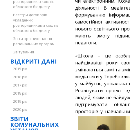
чи електронним. Коже
розпорядників коштів
обласного бюджету
діяльності. В медіат
формуванню інформаці
Реєстри договорів
укладених
самостійної активнос
розпорядниками коштів
нового освітнього про
обласного бюджету
мають змогу підвищ
Звіти про виконання
педагоги.
регіональних програм
Звітування
«Школа – це особли
ВІДКРИТІ ДАНІ
найцікавіші роки сво
2015 рік
змінюються самі та зм
медіатеки у Теребовля
2016 рік
у майбутнє, унікальна
2017 рік
Реалізувати проект в
2018 рік
людей, яким не байдуж
2019 рік
підтримувати облаш
2020 рік
просторів у навчальни
ЗВІТИ
КОМУНАЛЬНИХ