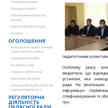
Очищення влади
Конкурсні комісії
Обговорення проєктів
рішень
Інвестиційний конкурс
Аукціон
ОГОЛОШЕННЯ
Конкурси на право оренди
комунального майна
педагогічним колектив
Інформує РВ ФДМУ
На вимогу суду
Особливу увагу зос
Тендерні пропозиції
медіатеки, що віднеда
Державні закупівлі
установи, яка знаход
ради. На реалізацію 
Конкурсний відбір суб’єктів
оціночної діяльності
інформації» спрямо
співфінансування із о
РЕГУЛЯТОРНА
ДІЯЛЬНІСТЬ
грн.
ОБЛАСНОЇ РАДИ