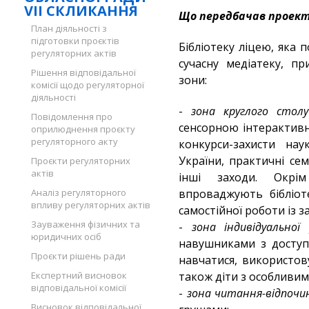
VII СКЛИКАННЯ
Що передбачав проект
План діяльності з
підготовки проєктів
Бібліотеку ліцею, яка
регуляторних актів
сучасну медіатеку, п
Рішення відповідальної
зони:
комісії щодо регуляторної
діяльності
-
зона круглого стол
Повідомлення про
сенсорною інтерактив
оприлюднення проєкту
регуляторного акту
конкурси-захисти нау
України, практичні семі
Проєкти регуляторних
актів
інші заходи. Окрі
Аналіз регуляторного
впроваджують бібліот
впливу регуляторних актів
самостійної роботи із з
Зауваження фізичних та
-
зона індивідуальної
юридичних осіб
навушниками з доступ
Проєкти рішень ради
навчатися, використов
Експертний висновок
також діти з особливим
відповідальної комісії
-
зона читання-відпочи
Висновок відповідальної