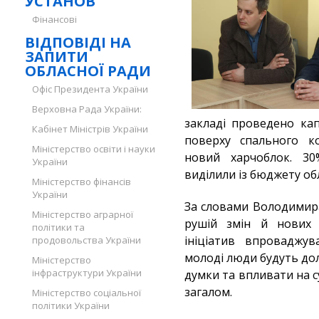
УСТАНОВ
Фінансові
ВІДПОВІДІ НА
ЗАПИТИ
ОБЛАСНОЇ РАДИ
Офіс Президента України
Верховна Рада України:
закладі проведено ка
Кабінет Міністрів України
поверху спального ко
Міністерство освіти і науки
новий харчоблок. 3
України
виділили із бюджету обл
Міністерство фінансів
України
За словами Володимира
Міністерство аграрної
рушій змін й нових 
політики та
ініціатив впроваджу
продовольства України
молоді люди будуть до
Міністерство
інфраструктури України
думки та впливати на с
загалом.
Міністерство соціальної
політики України