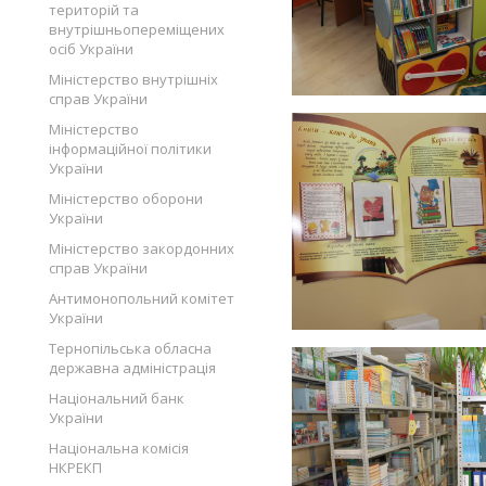
територій та
внутрішньопереміщених
осіб України
Міністерство внутрішніх
справ України
Міністерство
інформаційної політики
України
Міністерство оборони
України
Міністерство закордонних
справ України
Антимонопольний комітет
України
Тернопільська обласна
державна адміністрація
Національний банк
України
Національна комісія
НКРЕКП