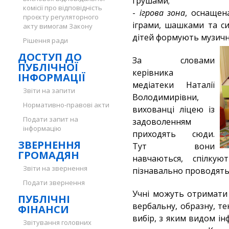
грушами;
комісії про відповідність
-
ігрова зона
, оснащен
проєкту регуляторного
іграми, шашками та с
акту вимогам Закону
дітей формують музичн
Рішення ради
ДОСТУП ДО
За словами
ПУБЛІЧНОЇ
керівника
ІНФОРМАЦІЇ
медіатеки Наталії
Звіти на запити
Володимирівни,
Нормативно-правові акти
вихованці ліцею із
Подати запит на
задоволенням
інформацію
приходять сюди.
ЗВЕРНЕННЯ
Тут вони
ГРОМАДЯН
навчаються, спілку
Звіти на звернення
пізнавально проводять 
Подати звернення
Учні можуть отримати 
ПУБЛІЧНІ
вербальну, образну, те
ФІНАНСИ
вибір, з яким видом і
Звітування головних