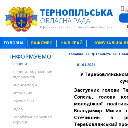
ТЕРНОПІЛЬСЬКА
Д
ОБЛАСНА РАДА
Офіційний сайт Тернопільської обласної ради
ГОЛОВНА
ВАЖЛИВО
НАШ КРАЙ
КОМУНАЛЬНА В
Головна
>>
Діяльність
>>
Нов
ІНФОРМУЄМО
Новини
01.04.2021
Новини комунальних
У Теребовлянськом
підприємств
суч
Анонси подій
Заступник голови Те
Актуально
Сопель, голова ком
Гаряча лінія
молодіжної політик
Відео
Володимир Мисик т
Запобігання проявам
Стечишин з роб
корупції
Теребовлянський про