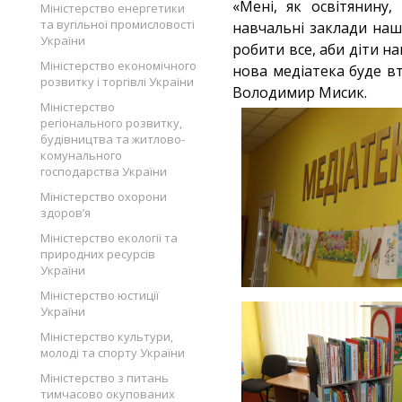
«Мені, як освітянину
Міністерство енергетики
та вугільної промисловості
навчальні заклади наш
України
робити все, аби діти н
Міністерство економічного
нова медіатека буде вті
розвитку і торгівлі України
Володимир Мисик.
Міністерство
регіонального розвитку,
будівництва та житлово-
комунального
господарства України
Міністерство охорони
здоров’я
Міністерство екології та
природних ресурсів
України
Міністерство юстиції
України
Міністерство культури,
молоді та спорту України
Міністерство з питань
тимчасово окупованих