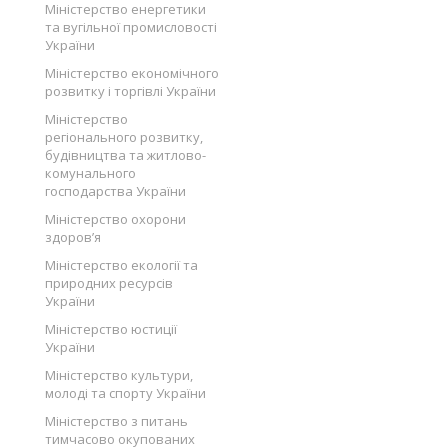
Міністерство енергетики
та вугільної промисловості
України
Міністерство економічного
розвитку і торгівлі України
Міністерство
регіонального розвитку,
будівництва та житлово-
комунального
господарства України
Міністерство охорони
здоров’я
Міністерство екології та
природних ресурсів
України
Міністерство юстиції
України
Міністерство культури,
молоді та спорту України
Міністерство з питань
тимчасово окупованих