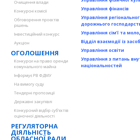
Очищення влади
Управління фінансів
Конкурсні комісії
Управління регіональног
Обговорення проєктів
дорожнього господарст
рішень
Управління сім’ї та моло
Інвестиційний конкурс
Відділ взаємодії із зас
Аукціон
Управління освіти
ОГОЛОШЕННЯ
Управління з питань внут
Конкурси на право оренди
національностей
комунального майна
Інформує РВ ФДМУ
На вимогу суду
Тендерні пропозиції
Державні закупівлі
Конкурсний відбір суб’єктів
оціночної діяльності
РЕГУЛЯТОРНА
ДІЯЛЬНІСТЬ
ОБЛАСНОЇ РАДИ