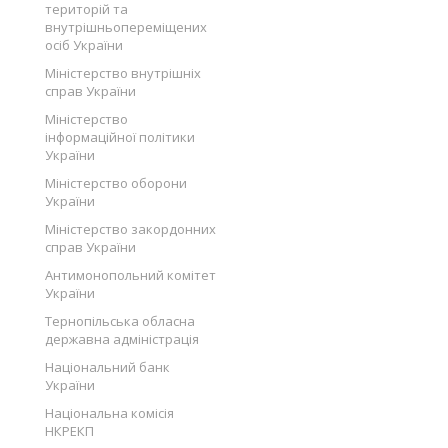
територій та
внутрішньопереміщених
осіб України
Міністерство внутрішніх
справ України
Міністерство
інформаційної політики
України
Міністерство оборони
України
Міністерство закордонних
справ України
Антимонопольний комітет
України
Тернопільська обласна
державна адміністрація
Національний банк
України
Національна комісія
НКРЕКП