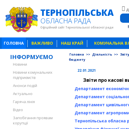
ТЕРНОПІЛЬСЬКА
Д
ОБЛАСНА РАДА
Офіційний сайт Тернопільської обласної ради
ГОЛОВНА
ВАЖЛИВО
НАШ КРАЙ
КОМУНАЛЬНА В
Головна
>>
Діяльність
>>
Звіт
ІНФОРМУЄМО
бюджету
Новини
22.01.2021
Новини комунальних
підприємств
Звіти про касові в
Анонси подій
Департамент економічно
Актуально
Департамент соціальног
Гаряча лінія
Департамент цивільного
Відео
Департамент агропроми
Запобігання проявам
Тернопільська обласна 
корупції
Управління фізичної кул