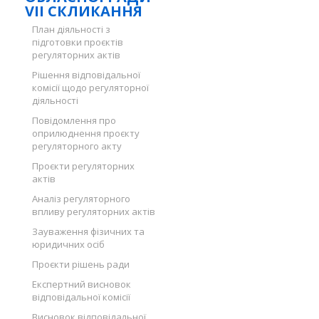
VII СКЛИКАННЯ
План діяльності з
підготовки проєктів
регуляторних актів
Рішення відповідальної
комісії щодо регуляторної
діяльності
Повідомлення про
оприлюднення проєкту
регуляторного акту
Проєкти регуляторних
актів
Аналіз регуляторного
впливу регуляторних актів
Зауваження фізичних та
юридичних осіб
Проєкти рішень ради
Експертний висновок
відповідальної комісії
Висновок відповідальної