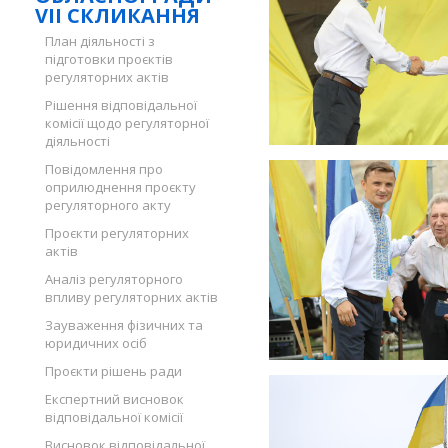
VII СКЛИКАННЯ
План діяльності з
підготовки проєктів
регуляторних актів
Рішення відповідальної
комісії щодо регуляторної
діяльності
Повідомлення про
оприлюднення проєкту
регуляторного акту
Проєкти регуляторних
актів
Аналіз регуляторного
впливу регуляторних актів
Зауваження фізичних та
юридичних осіб
Проєкти рішень ради
Експертний висновок
відповідальної комісії
Висновок відповідальної