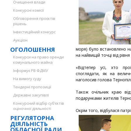
Очищення влади
Конкурсні комісії
Обговорення проєктів
рішень
Інвестиційний конкурс
Аукціон
ОГОЛОШЕННЯ
моря) було встановлено н
на найвищій точці від рівня
Конкурси на право оренди
комунального майна
«Відтепер усі, хто пр
Інформує РВ ФДМУ
споглядати, як на велич
На вимогу суду
наголосив голова Тернопіл
Тендерні пропозиції
Також очільник краю від
Державні закупівлі
подарунками жителів Терн
Конкурсний відбір суб’єктів
оціночної діяльності
Окрім того, відбулася патр
РЕГУЛЯТОРНА
ДІЯЛЬНІСТЬ
ОБЛАСНОЇ РАДИ