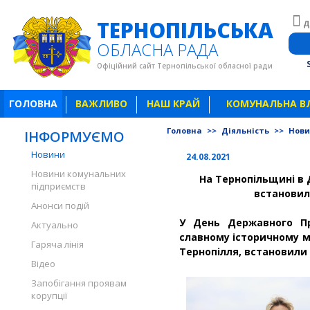
ТЕРНОПІЛЬСЬКА
Д
ОБЛАСНА РАДА
Офіційний сайт Тернопільської обласної ради
ГОЛОВНА
ВАЖЛИВО
НАШ КРАЙ
КОМУНАЛЬНА В
Головна
>>
Діяльність
>>
Нов
ІНФОРМУЄМО
Новини
24.08.2021
Новини комунальних
На Тернопільщині в
підприємств
встановил
Анонси подій
У День Державного Пр
Актуально
славному історичному мі
Гаряча лінія
Тернопілля, встановили
Відео
Запобігання проявам
корупції