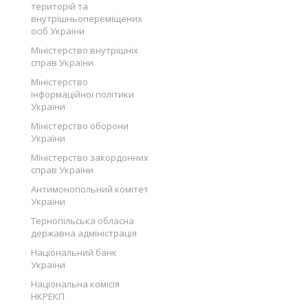
територій та
внутрішньопереміщених
осіб України
Міністерство внутрішніх
справ України
Міністерство
інформаційної політики
України
Міністерство оборони
України
Міністерство закордонних
справ України
Антимонопольний комітет
України
Тернопільська обласна
державна адміністрація
Національний банк
України
Національна комісія
НКРЕКП