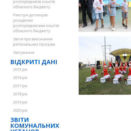
розпорядників коштів
обласного бюджету
Реєстри договорів
укладених
розпорядниками коштів
обласного бюджету
Звіти про виконання
регіональних програм
Звітування
ВІДКРИТІ ДАНІ
2015 рік
2016 рік
2017 рік
2018 рік
2019 рік
2020 рік
ЗВІТИ
КОМУНАЛЬНИХ