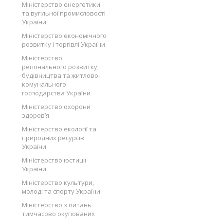
Міністерство енергетики
та вугільної промисловості
України
Міністерство економічного
розвитку і торгівлі України
Міністерство
регіонального розвитку,
будівництва та житлово-
комунального
господарства України
Міністерство охорони
здоров’я
Міністерство екології та
природних ресурсів
України
Міністерство юстиції
України
Міністерство культури,
молоді та спорту України
Міністерство з питань
тимчасово окупованих