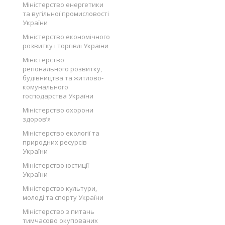
Міністерство енергетики
та вугільної промисловості
України
Міністерство економічного
розвитку і торгівлі України
Міністерство
регіонального розвитку,
будівництва та житлово-
комунального
господарства України
Міністерство охорони
здоров’я
Міністерство екології та
природних ресурсів
України
Міністерство юстиції
України
Міністерство культури,
молоді та спорту України
Міністерство з питань
тимчасово окупованих