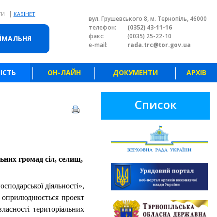
|
ТИ
КАБІНЕТ
вул. Грушевського 8, м. Тернопіль, 46000
телефон:
(0352) 43-11-16
факс:
(0035) 25-22-10
ЙМАЛЬНЯ
e-mail:
rada.trc@tor.gov.ua
ІСТЬ
ОН-ЛАЙН
ДОКУМЕНТИ
АРХІВ
Список
ьних громад сіл, селищ,
осподарської діяльності»,
ь оприлюднюється проект
ласності територіальних