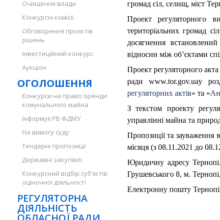
Очищення влади
громад сіл, селищ, міст Те
Конкурсні комісії
Проект регуляторного ви
Обговорення проєктів
територіальних громад сіл
рішень
досягнення встановлений
Інвестиційний конкурс
відносин між об’єктами спіл
Аукціон
Проект регуляторного акта 
ОГОЛОШЕННЯ
ради www.tor.gov.uaу роз
регуляторних актів
» та «
Ан
Конкурси на право оренди
комунального майна
З текстом проекту регул
Інформує РВ ФДМУ
управлінні майна та природ
На вимогу суду
Пропозиції та зауваження 
Тендерні пропозиції
місяця (з 08.11.2021 до 08.
Державні закупівлі
Юридичну адресу Тернопіль
Конкурсний відбір суб’єктів
Грушевського 8, м. Тернопіл
оціночної діяльності
Електронну пошту Тернопіл
РЕГУЛЯТОРНА
ДІЯЛЬНІСТЬ
ОБЛАСНОЇ РАДИ