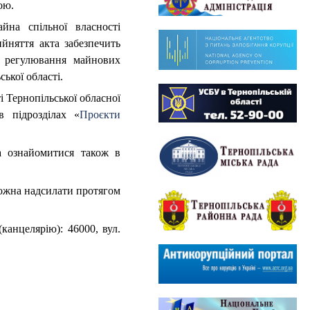
ою.
йна спільної власності
ийняття акта забезпечить
в регулювання майнових
ької області.
і Тернопільської обласної
в підрозділах «
Проєкти
а ознайомитися також в
можна надсилати протягом
канцелярію): 46000, вул.