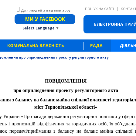
|
ПОШУК НА САЙТІ
КОНТАК
Для людей з вадами зору
Звичайна версія сайту
МИ У FACEBOOK
ЕЛЕКТРОННА ПРИ
Select Language
▼
КОМУНАЛЬНА ВЛАСНІСТЬ
РАДА
ДІЯЛЬН
домлення про оприлюднення проєкту регуляторного акту
ПОВІДОМЛЕННЯ
про оприлюднення проекту регуляторного акта
ння з балансу на баланс майна спільної власності територіал
міст Тернопільської області»
 України «Про засади державної регуляторної політики у сфері г
ень і пропозицій від фізичних та юридичних осіб, їх об’єднан
док передачі/приймання з балансу на баланс майна спільної в