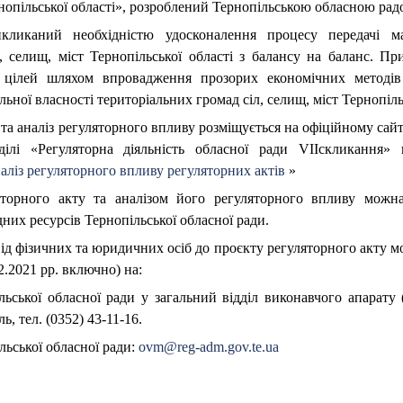
рнопільської області», розроблений Тернопільською обласною рад
кликаний необхідністю удосконалення процесу передачі ма
, селищ, міст Тернопільської області з балансу на баланс. Пр
 цілей шляхом впровадження прозорих економічних методі
ьної власності територіальних громад сіл, селищ, міст Тернопільс
та аналіз регуляторного впливу розміщується на офіційному сайт
ділі «Регуляторна діяльність обласної ради VIIскликання» 
аліз регуляторного впливу регуляторних актів
»
яторного акту та аналізом його регуляторного впливу можн
них ресурсів Тернопільської обласної ради.
від фізичних та юридичних осіб до проєкту регуляторного акту 
12.2021 рр. включно) на:
ської обласної ради у загальний відділ виконавчого апарату (
ь, тел. (0352) 43-11-16.
ьської обласної ради:
ovm@reg-adm.gov.te.ua