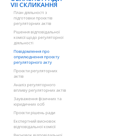
VII СКЛИКАННЯ
План діяльності з
підготовки проєктів
регуляторних актів
Рішення відповідальної
комісії щодо регуляторної
діяльності
Повідомлення про
оприлюднення проєкту
регуляторного акту
Проєкти регуляторних
актів
Аналіз регуляторного
впливу регуляторних актів
Зауваження фізичних та
юридичних осіб
Проєкти рішень ради
Експертний висновок
відповідальної комісії
Висновок відповідальної