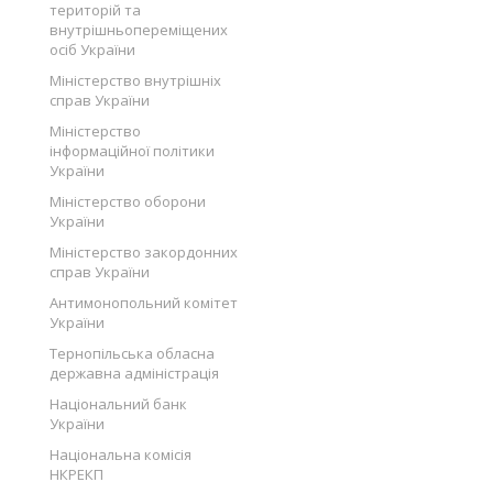
територій та
внутрішньопереміщених
осіб України
Міністерство внутрішніх
справ України
Міністерство
інформаційної політики
України
Міністерство оборони
України
Міністерство закордонних
справ України
Антимонопольний комітет
України
Тернопільська обласна
державна адміністрація
Національний банк
України
Національна комісія
НКРЕКП