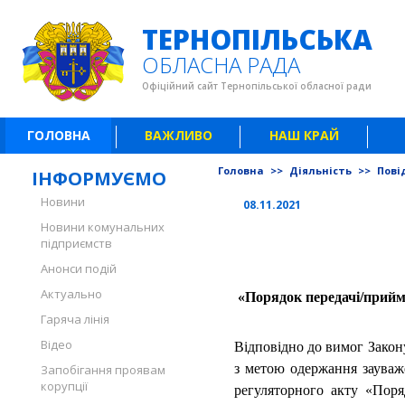
ТЕРНОПІЛЬСЬКА
ОБЛАСНА РАДА
Офіційний сайт Тернопільської обласної ради
ГОЛОВНА
ВАЖЛИВО
НАШ КРАЙ
Головна
>>
Діяльність
>>
Пові
ІНФОРМУЄМО
Новини
08.11.2021
Новини комунальних
підприємств
Анонси подій
Актуально
«Порядок передачі/прийма
Гаряча лінія
Відео
Відповідно до вимог Закону
з метою одержання зауваж
Запобігання проявам
корупції
регуляторного акту «Поря