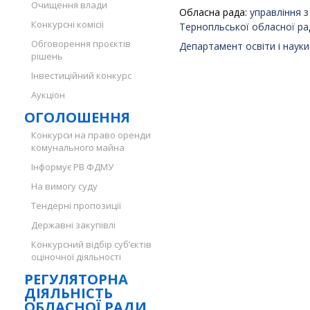
Очищення влади
Обласна рада:
управління 
Конкурсні комісії
Тернопльської обласної ра
Обговорення проєктів
Департамент освіти і науки
рішень
Інвестиційний конкурс
Аукціон
ОГОЛОШЕННЯ
Конкурси на право оренди
комунального майна
Інформує РВ ФДМУ
На вимогу суду
Тендерні пропозиції
Державні закупівлі
Конкурсний відбір суб’єктів
оціночної діяльності
РЕГУЛЯТОРНА
ДІЯЛЬНІСТЬ
ОБЛАСНОЇ РАДИ