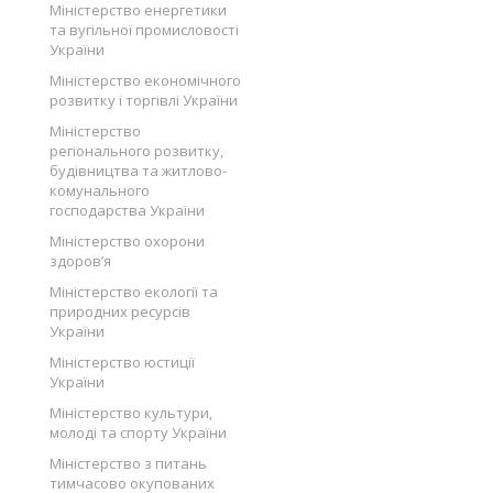
Міністерство енергетики
та вугільної промисловості
України
Міністерство економічного
розвитку і торгівлі України
Міністерство
регіонального розвитку,
будівництва та житлово-
комунального
господарства України
Міністерство охорони
здоров’я
Міністерство екології та
природних ресурсів
України
Міністерство юстиції
України
Міністерство культури,
молоді та спорту України
Міністерство з питань
тимчасово окупованих