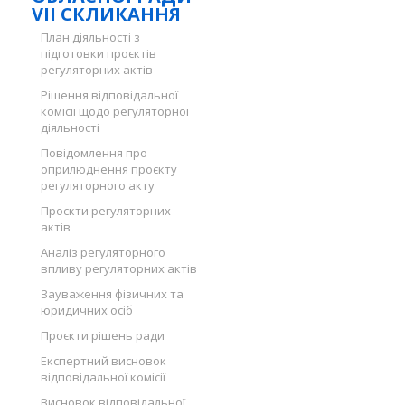
VII СКЛИКАННЯ
План діяльності з
підготовки проєктів
регуляторних актів
Рішення відповідальної
комісії щодо регуляторної
діяльності
Повідомлення про
оприлюднення проєкту
регуляторного акту
Проєкти регуляторних
актів
Аналіз регуляторного
впливу регуляторних актів
Зауваження фізичних та
юридичних осіб
Проєкти рішень ради
Експертний висновок
відповідальної комісії
Висновок відповідальної