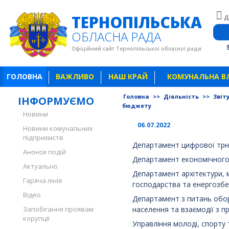
ТЕРНОПІЛЬСЬКА
Д
ОБЛАСНА РАДА
Офіційний сайт Тернопільської обласної ради
ГОЛОВНА
ВАЖЛИВО
НАШ КРАЙ
КОМУНАЛЬНА В
Головна
>>
Діяльність
>>
Звіт
ІНФОРМУЄМО
бюджету
Новини
06.07.2022
Новини комунальних
підприємств
Департамент цифрової тр
Анонси подій
Департамент економічного 
Актуально
Департамент архітектури,
Гаряча лінія
господарства та енергозб
Відео
Департамент з питань обор
Запобігання проявам
населення та взаємодії з 
корупції
Управління молоді, спорту 