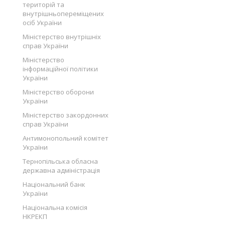
територій та
внутрішньопереміщених
осіб України
Міністерство внутрішніх
справ України
Міністерство
інформаційної політики
України
Міністерство оборони
України
Міністерство закордонних
справ України
Антимонопольний комітет
України
Тернопільська обласна
державна адміністрація
Національний банк
України
Національна комісія
НКРЕКП