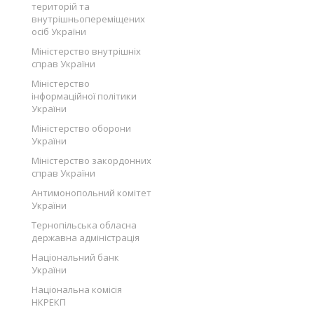
територій та
внутрішньопереміщених
осіб України
Міністерство внутрішніх
справ України
Міністерство
інформаційної політики
України
Міністерство оборони
України
Міністерство закордонних
справ України
Антимонопольний комітет
України
Тернопільська обласна
державна адміністрація
Національний банк
України
Національна комісія
НКРЕКП