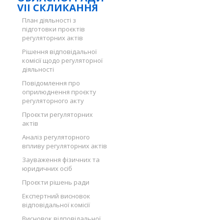
VII СКЛИКАННЯ
План діяльності з
підготовки проєктів
регуляторних актів
Рішення відповідальної
комісії щодо регуляторної
діяльності
Повідомлення про
оприлюднення проєкту
регуляторного акту
Проєкти регуляторних
актів
Аналіз регуляторного
впливу регуляторних актів
Зауваження фізичних та
юридичних осіб
Проєкти рішень ради
Експертний висновок
відповідальної комісії
Висновок відповідальної