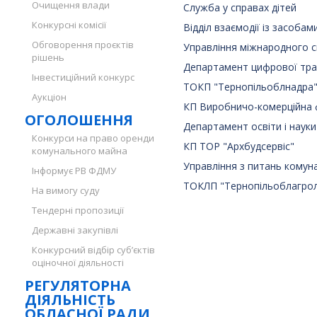
Очищення влади
Служба у справах дітей
Конкурсні комісії
Відділ взаємодії із засобам
Обговорення проєктів
Управління міжнародного с
рішень
Департамент цифрової тра
Інвестиційний конкурс
ТОКП "Тернопільоблнадра
Аукціон
КП Виробничо-комерційна ф
ОГОЛОШЕННЯ
Департамент освіти і науки
Конкурси на право оренди
КП ТОР "Архбудсервіс"
комунального майна
Управління з питань комун
Інформує РВ ФДМУ
ТОКЛП "Тернопільоблагрол
На вимогу суду
Тендерні пропозиції
Державні закупівлі
Конкурсний відбір суб’єктів
оціночної діяльності
РЕГУЛЯТОРНА
ДІЯЛЬНІСТЬ
ОБЛАСНОЇ РАДИ