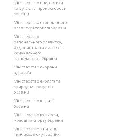
Міністерство енергетики
та вугільної промисловості
України
Міністерство економічного
розвитку і торгівлі України
Міністерство
регіонального розвитку,
будівництва та житлово-
комунального
господарства України
Міністерство охорони
здоров’я
Міністерство екології та
природних ресурсів
України
Міністерство юстиції
України
Міністерство культури,
молоді та спорту України
Міністерство з питань
тимчасово окупованих