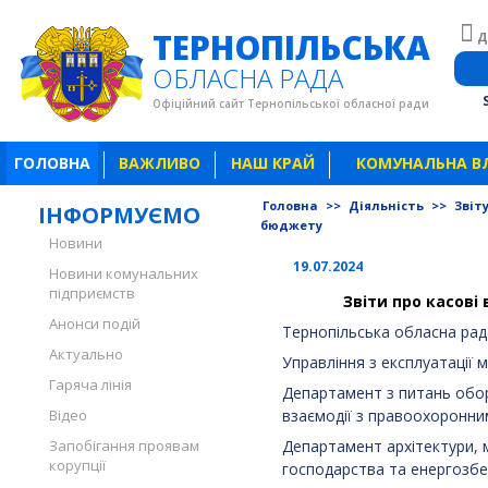
ТЕРНОПІЛЬСЬКА
Д
ОБЛАСНА РАДА
Офіційний сайт Тернопільської обласної ради
ГОЛОВНА
ВАЖЛИВО
НАШ КРАЙ
КОМУНАЛЬНА В
Головна
>>
Діяльність
>>
Звіт
ІНФОРМУЄМО
бюджету
Новини
19.07.2024
Новини комунальних
підприємств
Звіти про касові 
Анонси подій
Тернопільська обласна рад
Актуально
Управління з експлуатації
Гаряча лінія
Департамент з питань обор
Відео
взаємодії з правоохоронн
Запобігання проявам
Департамент архітектури,
корупції
господарства та енергозб