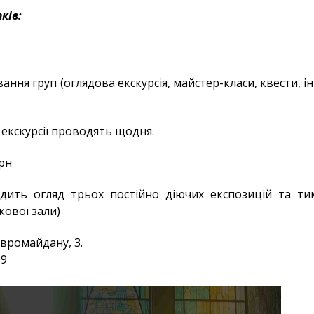
ків:
вання груп (оглядова екскурсія, майстер-класи, квести, ін
 екскурсії проводять щодня.
рн
одить огляд трьох постійно діючих експозицій та т
кової зали)
вромайдану, 3.
09