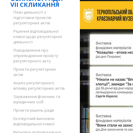
VII СКЛИКАННЯ
План діяльності з
підготовки проєктів
регуляторних актів
Рішення відповідальної
комісії щодо регуляторної
діяльності
Повідомлення про
оприлюднення проєкту
регуляторного акту
Проєкти регуляторних
актів
Аналіз регуляторного
впливу регуляторних актів
Зауваження фізичних та
юридичних осіб
Проєкти рішень ради
Експертний висновок
відповідальної комісії
Висновок відповідальної