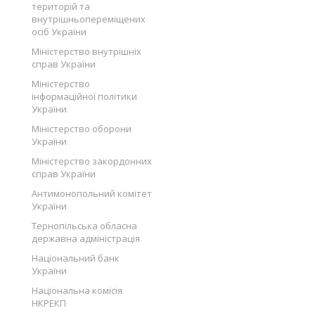
територій та
внутрішньопереміщених
осіб України
Міністерство внутрішніх
справ України
Міністерство
інформаційної політики
України
Міністерство оборони
України
Міністерство закордонних
справ України
Антимонопольний комітет
України
Тернопільська обласна
державна адміністрація
Національний банк
України
Національна комісія
НКРЕКП