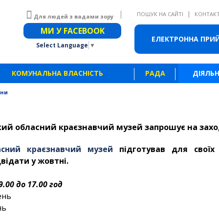
|
ПОШУК НА САЙТІ
КОНТАК
Для людей з вадами зору
Звичайна версія сайту
МИ У FACEBOOK
ЕЛЕКТРОННА ПРИ
Select Language
▼
КОМУНАЛЬНА ВЛАСНІСТЬ
РАДА
ДІЯЛЬН
ини
кий обласний краєзнавчий музей запрошує на захо
асний краєзнавчий музей
підготував для своїх 
двідати у жовтні.
.00 до 17.00 год
ень
нь