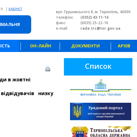
|
ТИ
КАБІНЕТ
вул. Грушевського 8, м. Тернопіль, 46000
телефон:
(0352) 43-11-16
факс:
(0035) 25-22-10
ЙМАЛЬНЯ
e-mail:
rada.trc@tor.gov.ua
ІСТЬ
ОН-ЛАЙН
ДОКУМЕНТИ
АРХІВ
Список
ди в жовтні
відвідувачів низку