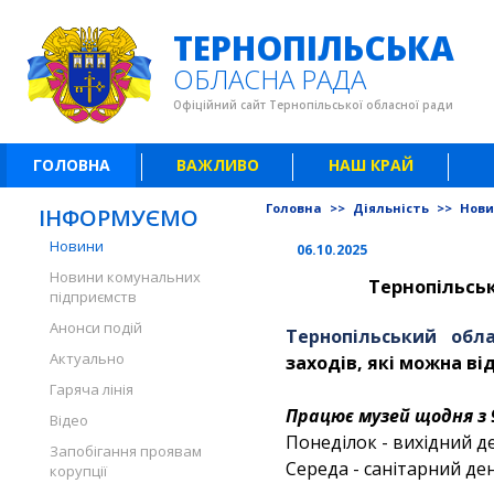
ТЕРНОПІЛЬСЬКА
ОБЛАСНА РАДА
Офіційний сайт Тернопільської обласної ради
ГОЛОВНА
ВАЖЛИВО
НАШ КРАЙ
Головна
>>
Діяльність
>>
Нов
ІНФОРМУЄМО
Новини
06.10.2025
Новини комунальних
Тернопільсь
підприємств
Анонси подій
Тернопільський обл
Актуально
заходів, які можна ві
Гаряча лінія
Працює музей щодня з 9
Відео
Понеділок - вихідний д
Запобігання проявам
Середа - санітарний де
корупції