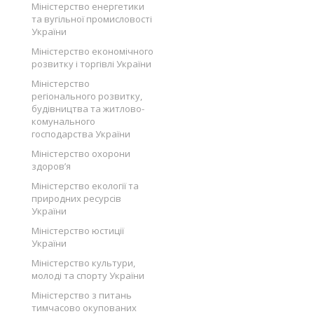
Міністерство енергетики
та вугільної промисловості
України
Міністерство економічного
розвитку і торгівлі України
Міністерство
регіонального розвитку,
будівництва та житлово-
комунального
господарства України
Міністерство охорони
здоров’я
Міністерство екології та
природних ресурсів
України
Міністерство юстиції
України
Міністерство культури,
молоді та спорту України
Міністерство з питань
тимчасово окупованих