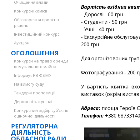
Очищення влади
Вартість вхідних квит
Конкурсні комісії
- Дорослі - 60 грн
Обговорення проєктів
- Студенти - 50 грн
рішень
- Учні - 40 грн
Інвестиційний конкурс
- Екскурсійне обслугову
Аукціон
200 грн
ОГОЛОШЕННЯ
Для організованих груп
Конкурси на право оренди
комунального майна
Фотографування - 200 г
Інформує РВ ФДМУ
На вимогу суду
У вартість квитка вх
Тендерні пропозиції
виставок (окрім вистав
Державні закупівлі
Адреса:
площа Героїв Є
Конкурсний відбір суб’єктів
Телефон:
+380 6873314
оціночної діяльності
РЕГУЛЯТОРНА
ДІЯЛЬНІСТЬ
ОБЛАСНОЇ РАДИ