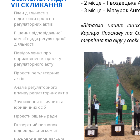
- 2 місце – Гвоздецька А
VII СКЛИКАННЯ
- 3 місце – Мазурок Анге
План діяльності з
підготовки проєктів
регуляторних актів
«Вітаємо наших юних
Карпцю Ярославу та Ст
Рішення відповідальної
комісії щодо регуляторної
терпіння та віру у своїх
діяльності
Повідомлення про
оприлюднення проєкту
регуляторного акту
Проєкти регуляторних
актів
Аналіз регуляторного
впливу регуляторних актів
Зауваження фізичних та
юридичних осіб
Проєкти рішень ради
Експертний висновок
відповідальної комісії
Висновок відповідальної