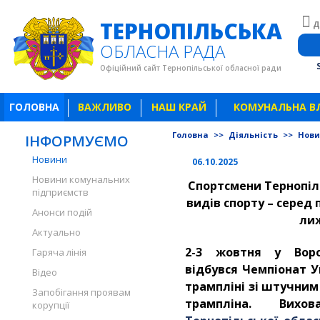
ТЕРНОПІЛЬСЬКА
Д
ОБЛАСНА РАДА
Офіційний сайт Тернопільської обласної ради
ГОЛОВНА
ВАЖЛИВО
НАШ КРАЙ
КОМУНАЛЬНА В
Головна
>>
Діяльність
>>
Нов
ІНФОРМУЄМО
Новини
06.10.2025
Новини комунальних
Спортсмени Тернопіл
підприємств
видів спорту – серед 
Анонси подій
лиж
Актуально
2-3 жовтня у Ворох
Гаряча лінія
відбувся Чемпіонат У
Відео
трампліні зі штучним
Запобігання проявам
трампліна. Вих
корупції