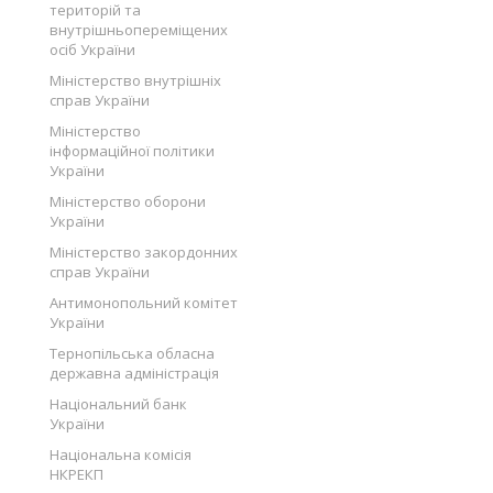
територій та
внутрішньопереміщених
осіб України
Міністерство внутрішніх
справ України
Міністерство
інформаційної політики
України
Міністерство оборони
України
Міністерство закордонних
справ України
Антимонопольний комітет
України
Тернопільська обласна
державна адміністрація
Національний банк
України
Національна комісія
НКРЕКП