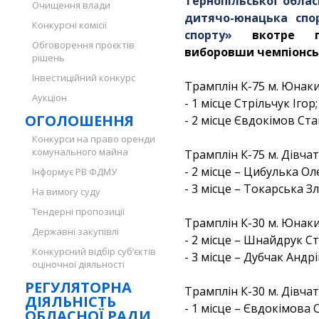
Тернопільської облас
Очищення влади
дитячо-юнацька спо
Конкурсні комісії
спорту»
вкотре пок
Обговорення проєктів
виборовши чемпіонськ
рішень
Інвестиційний конкурс
Трамплін К-75 м. Юнаки 
Аукціон
- 1 місце Стрільчук Ігор;
ОГОЛОШЕННЯ
- 2 місце Євдокімов Ста
Конкурси на право оренди
комунального майна
Трамплін К-75 м. Дівчата
- 2 місце – Цибулька Ол
Інформує РВ ФДМУ
- 3 місце – Токарська Зл
На вимогу суду
Тендерні пропозиції
Трамплін К-30 м. Юнаки 
Державні закупівлі
- 2 місце – Шнайдрук Ст
Конкурсний відбір суб’єктів
- 3 місце – Дубчак Андрі
оціночної діяльності
РЕГУЛЯТОРНА
Трамплін К-30 м. Дівчата
ДІЯЛЬНІСТЬ
- 1 місце – Євдокімова С
ОБЛАСНОЇ РАДИ