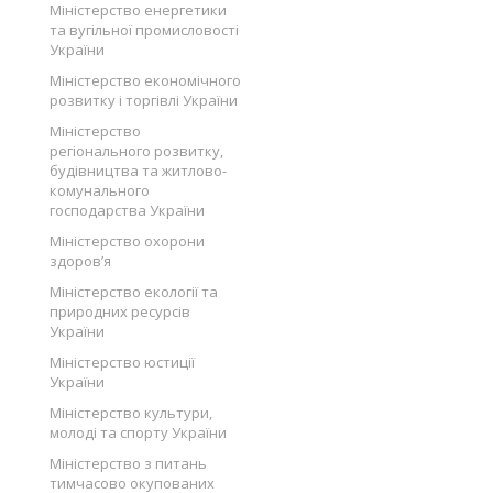
Міністерство енергетики
та вугільної промисловості
України
Міністерство економічного
розвитку і торгівлі України
Міністерство
регіонального розвитку,
будівництва та житлово-
комунального
господарства України
Міністерство охорони
здоров’я
Міністерство екології та
природних ресурсів
України
Міністерство юстиції
України
Міністерство культури,
молоді та спорту України
Міністерство з питань
тимчасово окупованих