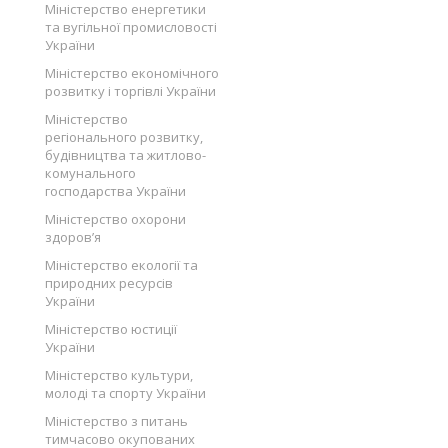
Міністерство енергетики
та вугільної промисловості
України
Міністерство економічного
розвитку і торгівлі України
Міністерство
регіонального розвитку,
будівництва та житлово-
комунального
господарства України
Міністерство охорони
здоров’я
Міністерство екології та
природних ресурсів
України
Міністерство юстиції
України
Міністерство культури,
молоді та спорту України
Міністерство з питань
тимчасово окупованих