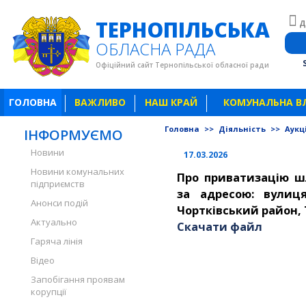
ТЕРНОПІЛЬСЬКА
Д
ОБЛАСНА РАДА
Офіційний сайт Тернопільської обласної ради
ГОЛОВНА
ВАЖЛИВО
НАШ КРАЙ
КОМУНАЛЬНА В
Головна
>>
Діяльність
>>
Аукц
ІНФОРМУЄМО
Новини
17.03.2026
Новини комунальних
Про приватизацію ш
підприємств
за адресою: вулиця
Анонси подій
Чортківський район, 
Актуально
Скачати файл
Гаряча лінія
Відео
Запобігання проявам
корупції