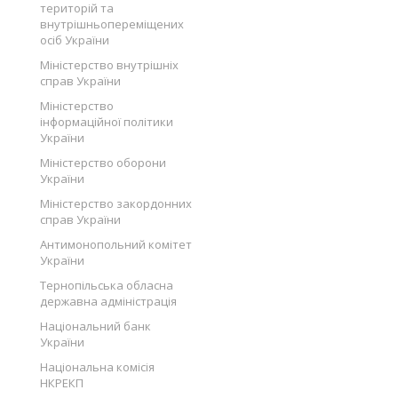
територій та
внутрішньопереміщених
осіб України
Міністерство внутрішніх
справ України
Міністерство
інформаційної політики
України
Міністерство оборони
України
Міністерство закордонних
справ України
Антимонопольний комітет
України
Тернопільська обласна
державна адміністрація
Національний банк
України
Національна комісія
НКРЕКП