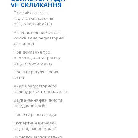
VII СКЛИКАННЯ
План діяльності з
підготовки проєктів
регуляторних актів
Рішення відповідальної
комісії щодо регуляторної
діяльності
Повідомлення про
оприлюднення проєкту
регуляторного акту
Проєкти регуляторних
актів
Аналіз регуляторного
впливу регуляторних актів
Зауваження фізичних та
юридичних осіб
Проєкти рішень ради
Експертний висновок
відповідальної комісії
Висновок відповідальної