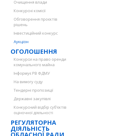
Очищення влади
Конкурсні комісії
Обговорення проєктів
рішень
Інвестиційний конкурс
Аукціон
ОГОЛОШЕННЯ
Конкурси на право оренди
комунального майна
Інформує РВ ФДМУ
На вимогу суду
Тендерні пропозиції
Державні закупівлі
Конкурсний відбір суб’єктів
оціночної діяльності
РЕГУЛЯТОРНА
ДІЯЛЬНІСТЬ
ОБЛАСНОЇ РАДИ