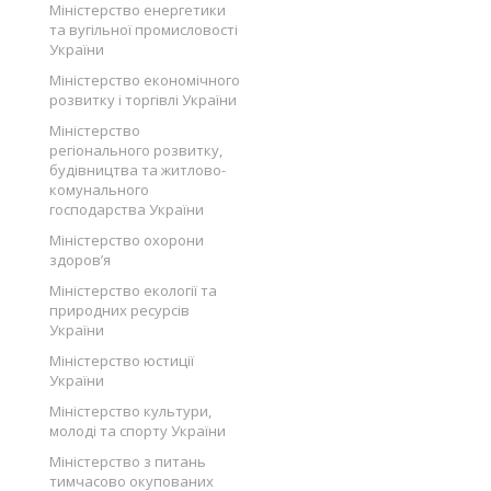
Міністерство енергетики
та вугільної промисловості
України
Міністерство економічного
розвитку і торгівлі України
Міністерство
регіонального розвитку,
будівництва та житлово-
комунального
господарства України
Міністерство охорони
здоров’я
Міністерство екології та
природних ресурсів
України
Міністерство юстиції
України
Міністерство культури,
молоді та спорту України
Міністерство з питань
тимчасово окупованих