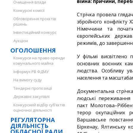
війна: причини, перебі
Очищення влади
Конкурсні комісії
Стрічка провела гляда
Обговорення проєктів
збройного конфлікту ХХ
рішень
Німеччини та почат
Інвестиційний конкурс
європейських держав
Аукціон
режимів, до завершення
ОГОЛОШЕННЯ
У фільмі висвітлено 
Конкурси на право оренди
основних воєнних камп
комунального майна
людства. Особливу ув
Інформує РВ ФДМУ
населення та масштаба
На вимогу суду
Тендерні пропозиції
Документальна стрічка
Державні закупівлі
людські переживання 
Конкурсний відбір суб’єктів
пакт Молотова–Ріббент
оціночної діяльності
терор окупаційних ре
РЕГУЛЯТОРНА
Варшавське повстання
ДІЯЛЬНІСТЬ
Біркенау, Ялтинську 
ОБЛАСНОЇ РАДИ