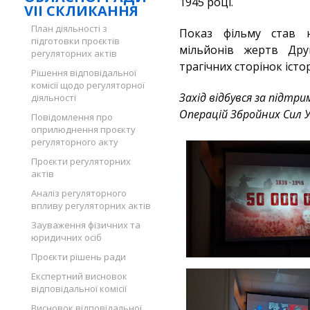
1945 році.
VII СКЛИКАННЯ
План діяльності з
Показ фільму став 
підготовки проєктів
мільйонів жертв Друг
регуляторних актів
трагічних сторінок історі
Рішення відповідальної
комісії щодо регуляторної
Захід відбувся за підтри
діяльності
Операцій Збройних Сил У
Повідомлення про
оприлюднення проєкту
регуляторного акту
Проєкти регуляторних
актів
Аналіз регуляторного
впливу регуляторних актів
Зауваження фізичних та
юридичних осіб
Проєкти рішень ради
Експертний висновок
відповідальної комісії
Висновок відповідальної