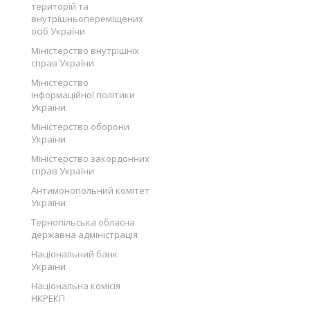
територій та
внутрішньопереміщених
осіб України
Міністерство внутрішніх
справ України
Міністерство
інформаційної політики
України
Міністерство оборони
України
Міністерство закордонних
справ України
Антимонопольний комітет
України
Тернопільська обласна
державна адміністрація
Національний банк
України
Національна комісія
НКРЕКП