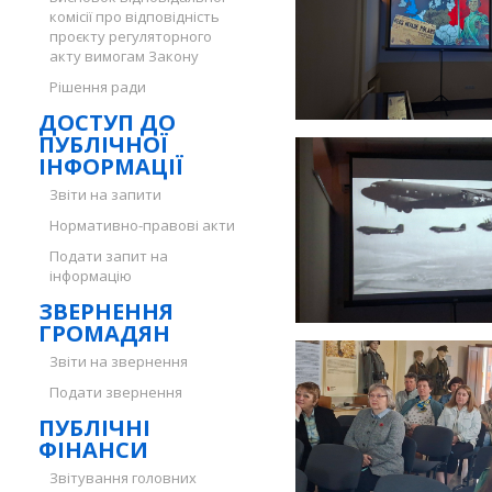
комісії про відповідність
проєкту регуляторного
акту вимогам Закону
Рішення ради
ДОСТУП ДО
ПУБЛІЧНОЇ
ІНФОРМАЦІЇ
Звіти на запити
Нормативно-правові акти
Подати запит на
інформацію
ЗВЕРНЕННЯ
ГРОМАДЯН
Звіти на звернення
Подати звернення
ПУБЛІЧНІ
ФІНАНСИ
Звітування головних