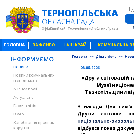
ТЕРНОПІЛЬСЬКА
Д
ОБЛАСНА РАДА
Офіційний сайт Тернопільської обласної ради
ГОЛОВНА
ВАЖЛИВО
НАШ КРАЙ
КОМУНАЛЬНА В
Головна
>>
Діяльність
>>
Нов
ІНФОРМУЄМО
Новини
08.05.2026
Новини комунальних
«Друга світова війна
підприємств
Музеї націона
Анонси подій
Тернопільщини ві
Актуально
Гаряча лінія
З нагоди Дня пам’я
Другій світовій в
Відео
національно-визво
Запобігання проявам
відбувся показ докум
корупції