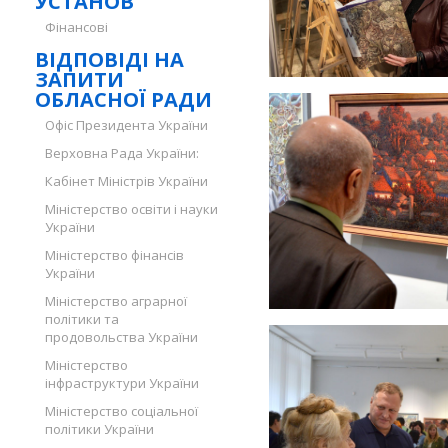
УСТАНОВ
Фінансові
ВІДПОВІДІ НА
ЗАПИТИ
ОБЛАСНОЇ РАДИ
Офіс Президента України
Верховна Рада України:
Кабінет Міністрів України
Міністерство освіти і науки
України
Міністерство фінансів
України
Міністерство аграрної
політики та
продовольства України
Міністерство
інфраструктури України
Міністерство соціальної
політики України