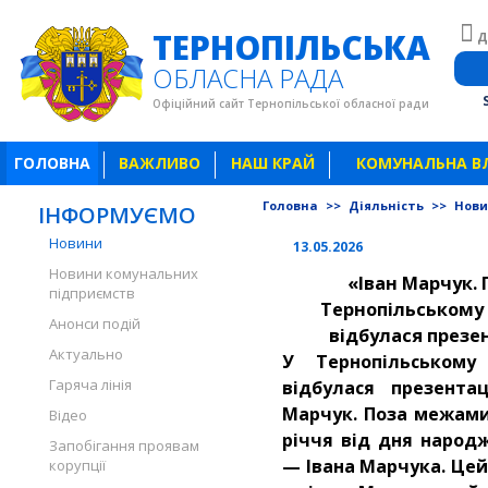
ТЕРНОПІЛЬСЬКА
Д
ОБЛАСНА РАДА
Офіційний сайт Тернопільської обласної ради
ГОЛОВНА
ВАЖЛИВО
НАШ КРАЙ
КОМУНАЛЬНА В
Головна
>>
Діяльність
>>
Нов
ІНФОРМУЄМО
Новини
13.05.2026
Новини комунальних
«Іван Марчук.
підприємств
Тернопільському
Анонси подій
відбулася презе
Актуально
У Тернопільському
Гаряча лінія
відбулася презента
Марчук. Поза межами
Відео
річчя від дня народ
Запобігання проявам
— Івана Марчука. Цей
корупції