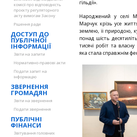
гільдії».
комісії про відповідність
проєкту регуляторного
акту вимогам Закону
Народжений у селі Мо
Марчук крізь усе житт
Рішення ради
землею, її природою, 
ДОСТУП ДО
понад шість десятиліт
ПУБЛІЧНОЇ
ІНФОРМАЦІЇ
тисячі робіт та власну
яка стала справжнім ф
Звіти на запити
Нормативно-правові акти
Подати запит на
інформацію
ЗВЕРНЕННЯ
ГРОМАДЯН
Звіти на звернення
Подати звернення
ПУБЛІЧНІ
ФІНАНСИ
Звітування головних