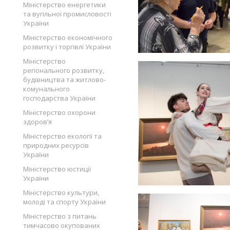
Міністерство енергетики
та вугільної промисловості
України
Міністерство економічного
розвитку і торгівлі України
Міністерство
регіонального розвитку,
будівництва та житлово-
комунального
господарства України
Міністерство охорони
здоров’я
Міністерство екології та
природних ресурсів
України
Міністерство юстиції
України
Міністерство культури,
молоді та спорту України
Міністерство з питань
тимчасово окупованих