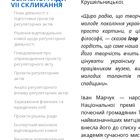
Крушельницької.
VII СКЛИКАННЯ
План діяльності з
«Щиро радію, що творч
підготовки проєктів
молоде покоління укра
регуляторних актів
просто картини, а ціл
Рішення відповідальної
філософії, — сказав
Ігор
комісії щодо регуляторної
діяльності
гордість, що саме наша 
Повідомлення про
Його творчість вчить 
оприлюднення проєкту
цінувати українську
регуляторного акту
працівникам музею, в
Проєкти регуляторних
молодих талантів т
актів
спадщини».
Аналіз регуляторного
впливу регуляторних актів
Іван Марчук — наро
Зауваження фізичних та
Національної премії
юридичних осіб
почесний громадянин Т
Проєкти рішень ради
найвизначніших митців 
Експертний висновок
внесла його до списку «
відповідальної комісії
академія сучасного ми
Висновок відповідальної