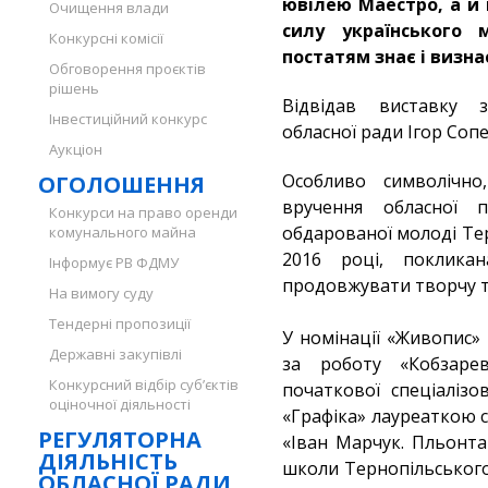
ювілею Маестро, а й
Очищення влади
силу українського 
Конкурсні комісії
постатям знає і визнає
Обговорення проєктів
рішень
Відвідав виставку з
Інвестиційний конкурс
обласної ради Ігор Сопе
Аукціон
Особливо символічн
ОГОЛОШЕННЯ
вручення обласної 
Конкурси на право оренди
обдарованої молоді Те
комунального майна
2016 році, поклика
Інформує РВ ФДМУ
продовжувати творчу т
На вимогу суду
Тендерні пропозиції
У номінації «Живопис
Державні закупівлі
за роботу «Кобзаре
Конкурсний відбір суб’єктів
початкової спеціалізо
оціночної діяльності
«Графіка» лауреаткою 
РЕГУЛЯТОРНА
«Іван Марчук. Пльонта
ДІЯЛЬНІСТЬ
школи Тернопільського
ОБЛАСНОЇ РАДИ