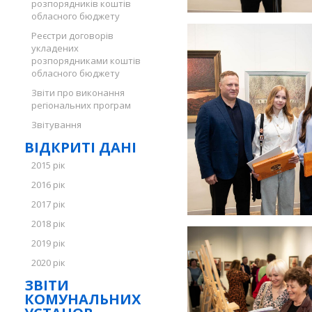
розпорядників коштів
обласного бюджету
Реєстри договорів
укладених
розпорядниками коштів
обласного бюджету
Звіти про виконання
регіональних програм
Звітування
ВІДКРИТІ ДАНІ
2015 рік
2016 рік
2017 рік
2018 рік
2019 рік
2020 рік
ЗВІТИ
КОМУНАЛЬНИХ