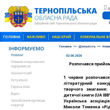
ТЕРНОПІЛЬСЬКА
Д
ОБЛАСНА РАДА
Офіційний сайт Тернопільської обласної ради
ГОЛОВНА
ВАЖЛИВО
НАШ КРАЙ
КОМУНАЛЬНА В
Головна
>>
Діяльність
>>
Нов
ІНФОРМУЄМО
Новини
02.06.2026
Новини комунальних
Розпочався прийом
підприємств
Анонси подій
1 червня розпочався
Актуально
літературний конку
Гаряча лінія
творчого змагання:
Відео
дитячої книги (UA IBB
Запобігання проявам
Українська асоціаці
корупції
Миколи Томенка «Рідн