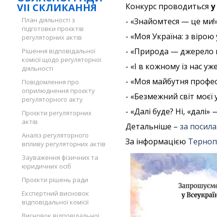
VII СКЛИКАННЯ
Конкурс проводиться
у
План діяльності з
- «Знайомтеся — це ми!»
підготовки проєктів
- «Моя Україна: з вірою
регуляторних актів
- «Природа — джерело н
Рішення відповідальної
комісії щодо регуляторної
- «І в кожному із нас уж
діяльності
- «Моя майбутня профес
Повідомлення про
оприлюднення проєкту
- «Безмежний світ моєї 
регуляторного акту
- «Далі буде? Ні, «далі» 
Проєкти регуляторних
актів
Детальніше –
за посил
Аналіз регуляторного
За інформацією
Тернопі
впливу регуляторних актів
Зауваження фізичних та
юридичних осіб
Проєкти рішень ради
Експертний висновок
відповідальної комісії
Висновок відповідальної