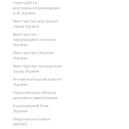
територій та
внутрішньопереміщених
осіб України
Міністерство внутрішніх
справ України
Міністерство
інформаційної політики
України
Міністерство оборони
України
Міністерство закордонних
справ України
Антимонопольний комітет
України
Тернопільська обласна
державна адміністрація
Національний банк
України
Національна комісія
НКРЕКП