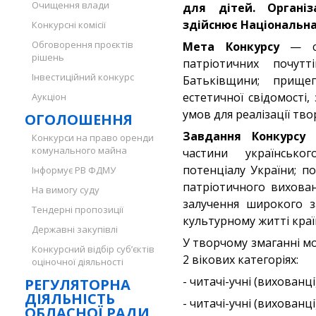
Очищення влади
для дітей. Організ
здійснює Національна 
Конкурсні комісії
Обговорення проєктів
Мета Конкурсу
— спр
рішень
патріотичних почут
Інвестиційний конкурс
Батьківщини; прище
естетичної свідомості,
Аукціон
умов для реалізації тво
ОГОЛОШЕННЯ
Завдання Конкурсу
—
Конкурси на право оренди
комунального майна
частини українськог
потенціалу України; п
Інформує РВ ФДМУ
патріотичного вихован
На вимогу суду
залучення широкого за
Тендерні пропозиції
культурному житті краї
Державні закупівлі
У творчому змаганні мож
Конкурсний відбір суб’єктів
2 вікових категоріях:
оціночної діяльності
- читачі-учні (вихованці
РЕГУЛЯТОРНА
ДІЯЛЬНІСТЬ
- читачі-учні (вихованці
ОБЛАСНОЇ РАДИ