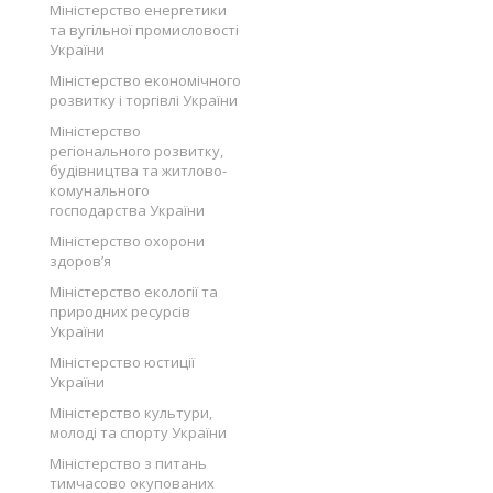
Міністерство енергетики
та вугільної промисловості
України
Міністерство економічного
розвитку і торгівлі України
Міністерство
регіонального розвитку,
будівництва та житлово-
комунального
господарства України
Міністерство охорони
здоров’я
Міністерство екології та
природних ресурсів
України
Міністерство юстиції
України
Міністерство культури,
молоді та спорту України
Міністерство з питань
тимчасово окупованих