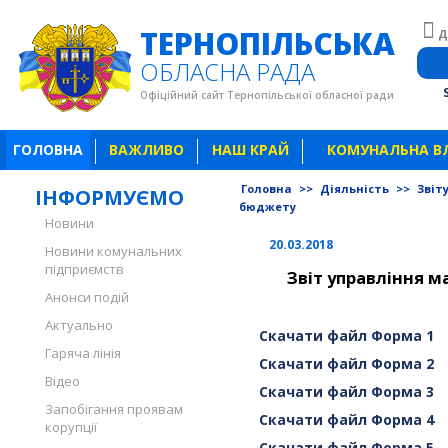
ТЕРНОПІЛЬСЬКА
Д
ОБЛАСНА РАДА
Офіційний сайт Тернопільської обласної ради
ГОЛОВНА
ВАЖЛИВО
НАШ КРАЙ
КОМУНАЛЬНА В
Головна
>>
Діяльність
>>
Звіт
ІНФОРМУЄМО
бюджету
Новини
20.03.2018
Новини комунальних
підприємств
Звіт управління м
Анонси подій
Актуально
Скачати файл Форма 1
Гаряча лінія
Скачати файл Форма 2
Відео
Скачати файл Форма 3
Запобігання проявам
Скачати файл Форма 4
корупції
Скачати файл Форма 5