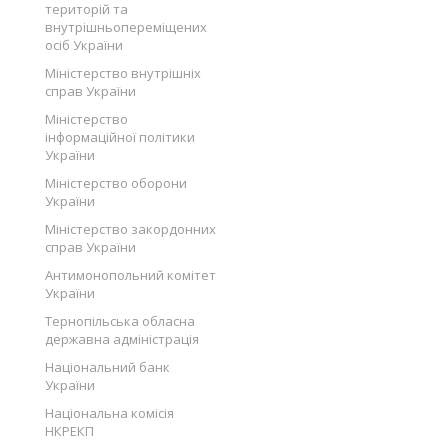
територій та
внутрішньопереміщених
осіб України
Міністерство внутрішніх
справ України
Міністерство
інформаційної політики
України
Міністерство оборони
України
Міністерство закордонних
справ України
Антимонопольний комітет
України
Тернопільська обласна
державна адміністрація
Національний банк
України
Національна комісія
НКРЕКП