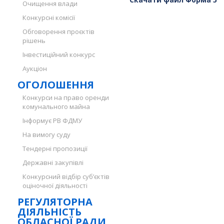
Очищення влади
Конкурсні комісії
Обговорення проєктів
рішень
Інвестиційний конкурс
Аукціон
ОГОЛОШЕННЯ
Конкурси на право оренди
комунального майна
Інформує РВ ФДМУ
На вимогу суду
Тендерні пропозиції
Державні закупівлі
Конкурсний відбір суб’єктів
оціночної діяльності
РЕГУЛЯТОРНА
ДІЯЛЬНІСТЬ
ОБЛАСНОЇ РАДИ