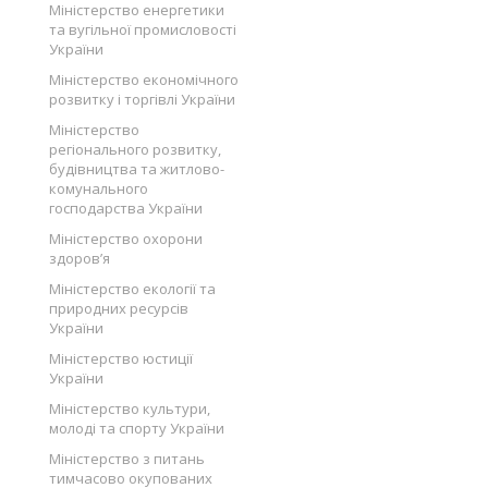
Міністерство енергетики
та вугільної промисловості
України
Міністерство економічного
розвитку і торгівлі України
Міністерство
регіонального розвитку,
будівництва та житлово-
комунального
господарства України
Міністерство охорони
здоров’я
Міністерство екології та
природних ресурсів
України
Міністерство юстиції
України
Міністерство культури,
молоді та спорту України
Міністерство з питань
тимчасово окупованих