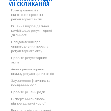
VII СКЛИКАННЯ
План діяльності з
підготовки проєктів
регуляторних актів
Рішення відповідальної
комісії щодо регуляторної
діяльності
Повідомлення про
оприлюднення проєкту
регуляторного акту
Проєкти регуляторних
актів
Аналіз регуляторного
впливу регуляторних актів
Зауваження фізичних та
юридичних осіб
Проєкти рішень ради
Експертний висновок
відповідальної комісії
Висновок відповідальної