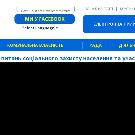
|
ПОШУК НА САЙТІ
КОНТАК
Для людей з вадами зору
Звичайна версія сайту
МИ У FACEBOOK
ЕЛЕКТРОННА ПРИ
Select Language
▼
КОМУНАЛЬНА ВЛАСНІСТЬ
РАДА
ДІЯЛЬН
З питань соціального захисту населення та учасн