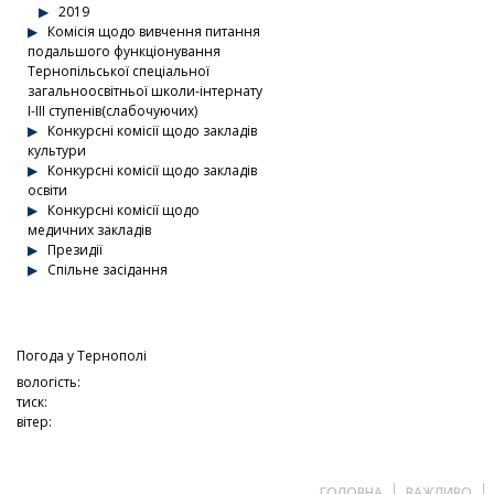
2019
Комісія щодо вивчення питання
подальшого функціонування
Тернопільської спеціальної
загальноосвітньої школи-інтернату
І-ІІІ ступенів(слабочуючих)
Конкурсні комісії щодо закладів
культури
Конкурсні комісії щодо закладів
освіти
Конкурсні комісії щодо
медичних закладів
Президії
Спільне засідання
Погода у
Тернополі
вологість:
тиск:
вітер:
ГОЛОВНА
ВАЖЛИВО