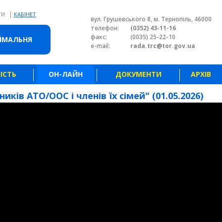
|
ТИ
КАБІНЕТ
вул. Грушевського 8, м. Тернопіль, 46000
телефон:
(0352) 43-11-16
факс:
(0035) 25-22-10
ЙМАЛЬНЯ
e-mail:
rada.trc@tor.gov.ua
ІСТЬ
ОН-ЛАЙН
ДОКУМЕНТИ
АРХІВ
иків АТО/ООС і членів їх сімей" (01.05.2026)