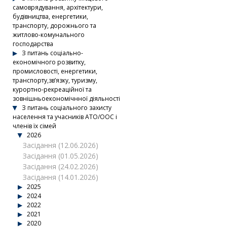
самоврядування, архітектури,
будівництва, енергетики,
транспорту, дорожнього та
житлово-комунального
господарства
З питань соціально-
економічного розвитку,
промисловості, енергетики,
транспорту,зв’язку, туризму,
курортно-рекреаційної та
зовнішньоекономічнної діяльності
З питань соціального захисту
населення та учасників АТО/ООС і
членів їх сімей
2026
Засідання (12.06.2026)
Засідання (01.05.2026)
Засідання (24.02.2026)
Засідання (14.01.2026)
2025
2024
2022
2021
2020