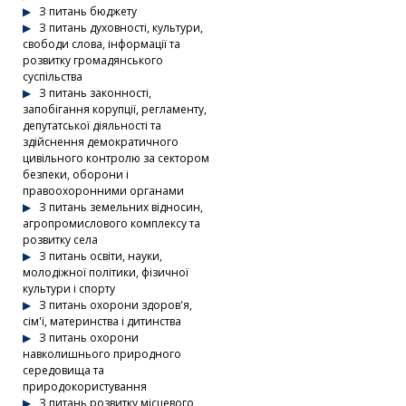
З питань бюджету
З питань духовності, культури,
свободи слова, інформації та
розвитку громадянського
суспільства
З питань законності,
запобігання корупції, регламенту,
депутатської діяльності та
здійснення демократичного
цивільного контролю за сектором
безпеки, оборони і
правоохоронними органами
З питань земельних відносин,
агропромислового комплексу та
розвитку села
З питань освіти, науки,
молодіжної політики, фізичної
культури і спорту
З питань охорони здоров'я,
сім'ї, материнства і дитинства
З питань охорони
навколишнього природного
середовища та
природокористування
З питань розвитку місцевого