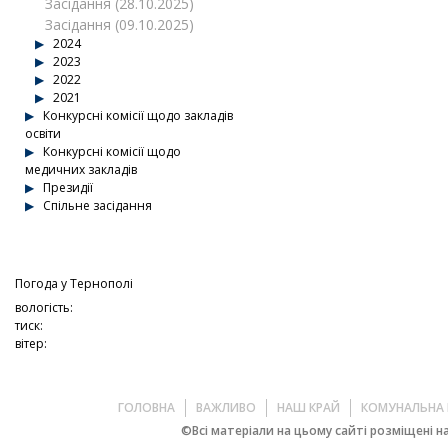
Засідання (28.10.2025)
Засідання (09.10.2025)
2024
2023
2022
2021
Конкурсні комісії щодо закладів
освіти
Конкурсні комісії щодо
медичних закладів
Президії
Спільне засідання
Погода у
Тернополі
вологість:
тиск:
вітер:
ГОЛОВНА
ВАЖЛИВО
НАШ КРАЙ
КОМУНАЛЬНА 
©Всі матеріали на цьому сайті розміщені на 