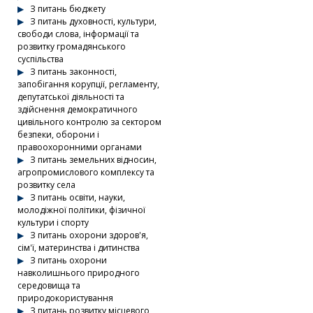
З питань бюджету
З питань духовності, культури,
свободи слова, інформації та
розвитку громадянського
суспільства
З питань законності,
запобігання корупції, регламенту,
депутатської діяльності та
здійснення демократичного
цивільного контролю за сектором
безпеки, оборони і
правоохоронними органами
З питань земельних відносин,
агропромислового комплексу та
розвитку села
З питань освіти, науки,
молодіжної політики, фізичної
культури і спорту
З питань охорони здоров'я,
сім'ї, материнства і дитинства
З питань охорони
навколишнього природного
середовища та
природокористування
З питань розвитку місцевого