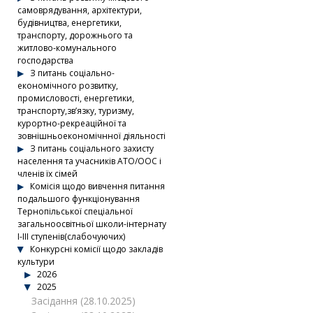
самоврядування, архітектури,
будівництва, енергетики,
транспорту, дорожнього та
житлово-комунального
господарства
З питань соціально-
економічного розвитку,
промисловості, енергетики,
транспорту,зв’язку, туризму,
курортно-рекреаційної та
зовнішньоекономічнної діяльності
З питань соціального захисту
населення та учасників АТО/ООС і
членів їх сімей
Комісія щодо вивчення питання
подальшого функціонування
Тернопільської спеціальної
загальноосвітньої школи-інтернату
І-ІІІ ступенів(слабочуючих)
Конкурсні комісії щодо закладів
культури
2026
2025
Засідання (28.10.2025)