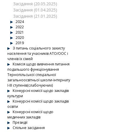
Засідання (20.05.2025)
Засідання (01.04.2025)
Засідання (21.01.2025)
2024
2022
2021
2020
2019
З питань соціального захисту
населення та учасників АТО/ООС і
членів їх сімей
Комісія щодо вивчення питання
подальшого функціонування
Тернопільської спеціальної
загальноосвітньої школи-інтернату
І-ІІІ ступенів(слабочуючих)
Конкурсні комісії щодо закладів
культури
Конкурсні комісії щодо закладів
освіти
Конкурсні комісії щодо
медичних закладів
Президії
Спільне засідання