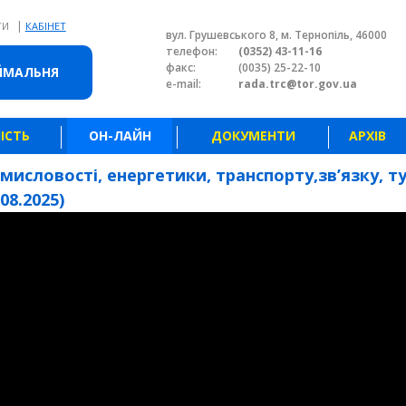
|
ТИ
КАБІНЕТ
вул. Грушевського 8, м. Тернопіль, 46000
телефон:
(0352) 43-11-16
факс:
(0035) 25-22-10
ЙМАЛЬНЯ
e-mail:
rada.trc@tor.gov.ua
ІСТЬ
ОН-ЛАЙН
ДОКУМЕНТИ
АРХІВ
мисловості, енергетики, транспорту,зв’язку, т
08.2025)