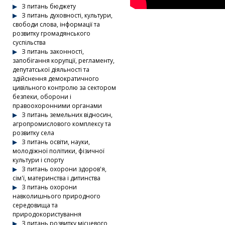
З питань бюджету
З питань духовності, культури,
свободи слова, інформації та
розвитку громадянського
суспільства
З питань законності,
запобігання корупції, регламенту,
депутатської діяльності та
здійснення демократичного
цивільного контролю за сектором
безпеки, оборони і
правоохоронними органами
З питань земельних відносин,
агропромислового комплексу та
розвитку села
З питань освіти, науки,
молодіжної політики, фізичної
культури і спорту
З питань охорони здоров'я,
сім'ї, материнства і дитинства
З питань охорони
навколишнього природного
середовища та
природокористування
З питань розвитку місцевого