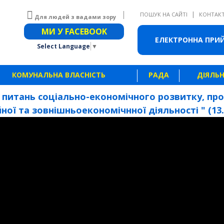
|
ПОШУК НА САЙТІ
КОНТАК
Для людей з вадами зору
Звичайна версія сайту
МИ У FACEBOOK
ЕЛЕКТРОННА ПРИ
Select Language
▼
КОМУНАЛЬНА ВЛАСНІСТЬ
РАДА
ДІЯЛЬН
З питань соціально-економічного розвитку, про
ої та зовнішньоекономічнної діяльності " (13.