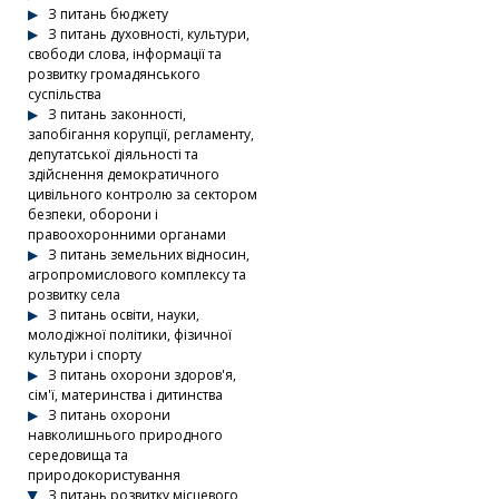
З питань бюджету
З питань духовності, культури,
свободи слова, інформації та
розвитку громадянського
суспільства
З питань законності,
запобігання корупції, регламенту,
депутатської діяльності та
здійснення демократичного
цивільного контролю за сектором
безпеки, оборони і
правоохоронними органами
З питань земельних відносин,
агропромислового комплексу та
розвитку села
З питань освіти, науки,
молодіжної політики, фізичної
культури і спорту
З питань охорони здоров'я,
сім'ї, материнства і дитинства
З питань охорони
навколишнього природного
середовища та
природокористування
З питань розвитку місцевого