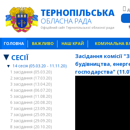
ТЕРНОПІЛЬСЬКА
Д
ОБЛАСНА РАДА
Офіційний сайт Тернопільської обласної ради
ГОЛОВНА
ВАЖЛИВО
НАШ КРАЙ
КОМУНАЛЬНА В
СЕСІЇ
Засідання комісії 
будівництва, енер
14 сесія (05.03.20 - 11.11.20)
господарства" (11.0
1 засідання (05.03.20)
2 засідання (17.03.20)
3 засідання (13.04.20)
4 засідання (06.07.20)
5 засідання (11.08.20)
6 засідання (20.08.20)
7 засідання (23.09.20)
7 засідання (25.09.20)
7 засідання (29.09.20)
8 засідання (20.10.20)