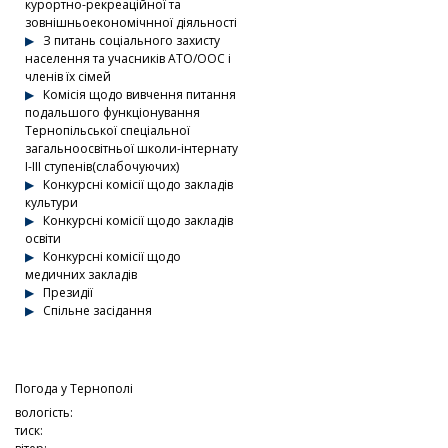
курортно-рекреаційної та
зовнішньоекономічнної діяльності
З питань соціального захисту
населення та учасників АТО/ООС і
членів їх сімей
Комісія щодо вивчення питання
подальшого функціонування
Тернопільської спеціальної
загальноосвітньої школи-інтернату
І-ІІІ ступенів(слабочуючих)
Конкурсні комісії щодо закладів
культури
Конкурсні комісії щодо закладів
освіти
Конкурсні комісії щодо
медичних закладів
Президії
Спільне засідання
Погода у
Тернополі
вологість:
тиск: