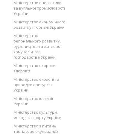
Міністерство енергетики
та вугільної промисловості
України
Міністерство економічного
розвитку і торгівлі України
Міністерство
регіонального розвитку,
будівництва та житлово-
комунального
господарства України
Міністерство охорони
здоров’я
Міністерство екології та
природних ресурсів
України
Міністерство юстиції
України
Міністерство культури,
молоді та спорту України
Міністерство з питань
тимчасово окупованих