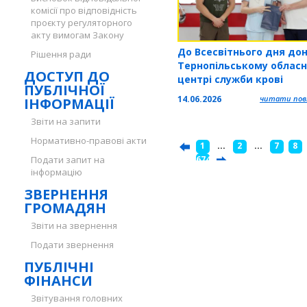
комісії про відповідність
проєкту регуляторного
акту вимогам Закону
До Всесвітнього дня дон
Рішення ради
Тернопільському облас
ДОСТУП ДО
центрі служби крові
ПУБЛІЧНОЇ
відзначили працівників 
14.06.2026
читати повн
ІНФОРМАЦІЇ
донорів
Звіти на запити
Нормативно-правові акти
1
...
2
...
7
8
Подати запит на
...
674
інформацію
ЗВЕРНЕННЯ
ГРОМАДЯН
Звіти на звернення
Подати звернення
ПУБЛІЧНІ
ФІНАНСИ
Звітування головних