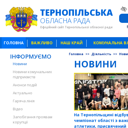
ТЕРНОПІЛЬСЬКА
ОБЛАСНА РАДА
Офіційний сайт Тернопільської обласної ради
ГОЛОВНА
ВАЖЛИВО
НАШ КРАЙ
КОМУНАЛЬНА В
Головна
>>
Діяльність
>>
Нов
ІНФОРМУЄМО
НОВИНИ
Новини
Новини комунальних
підприємств
Анонси подій
Актуально
Гаряча лінія
Відео
На Тернопільщині відбу
Запобігання проявам
чемпіонат області з важ
корупції
атлетики, присвячений