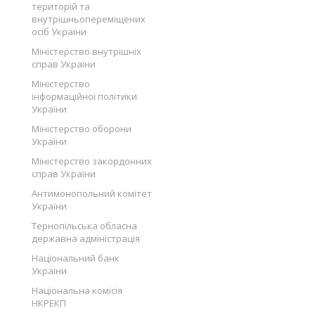
територій та
внутрішньопереміщених
осіб України
Міністерство внутрішніх
справ України
Міністерство
інформаційної політики
України
Міністерство оборони
України
Міністерство закордонних
справ України
Антимонопольний комітет
України
Тернопільська обласна
державна адміністрація
Національний банк
України
Національна комісія
НКРЕКП