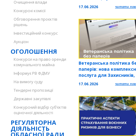
Очищення влади
Збройним Силам Україн
17.06.2026
читати повн
Конкурсні комісії
Обговорення проєктів
рішень
Інвестиційний конкурс
Аукціон
ОГОЛОШЕННЯ
Конкурси на право оренди
Ветеранська політика б
комунального майна
паперів: нова комплекс
Інформує РВ ФДМУ
послуга для Захисників,
Захисниць та їхніх роди
На вимогу суду
17.06.2026
читати повн
Тендерні пропозиції
Державні закупівлі
Конкурсний відбір суб’єктів
оціночної діяльності
РЕГУЛЯТОРНА
ДІЯЛЬНІСТЬ
ОБЛАСНОЇ РАДИ