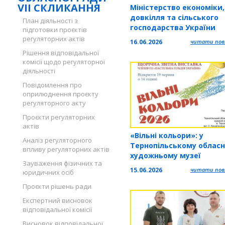
VII СКЛИКАННЯ
Міністерство економіки,
довкілля та сільського
План діяльності з
господарства України
підготовки проєктів
запрошує на онлайн-зус
регуляторних актів
16.06.2026
читати повн
щодо практичних аспек
Рішення відповідальної
страхування воєнних ри
комісії щодо регуляторної
діяльності
Повідомлення про
оприлюднення проєкту
регуляторного акту
Проєкти регуляторних
актів
«Вільні кольори»: у
Аналіз регуляторного
Тернопільському облас
впливу регуляторних актів
художньому музеї
Зауваження фізичних та
презентують виставку
15.06.2026
читати повн
юридичних осіб
Проєкти рішень ради
Експертний висновок
відповідальної комісії
Висновок відповідальної