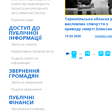
комісії про відповідність
проєкту регуляторного
акту вимогам Закону
Тернопільська обласна 
Рішення ради
висловлює співчуття з
ДОСТУП ДО
приводу смерті Олекса
ПУБЛІЧНОЇ
Самсоненка
19.03.2026
читати повн
ІНФОРМАЦІЇ
Звіти на запити
Нормативно-правові акти
1
...
16
...
21
22
Подати запит на
...
674
інформацію
ЗВЕРНЕННЯ
ГРОМАДЯН
Звіти на звернення
Подати звернення
ПУБЛІЧНІ
ФІНАНСИ
Звітування головних