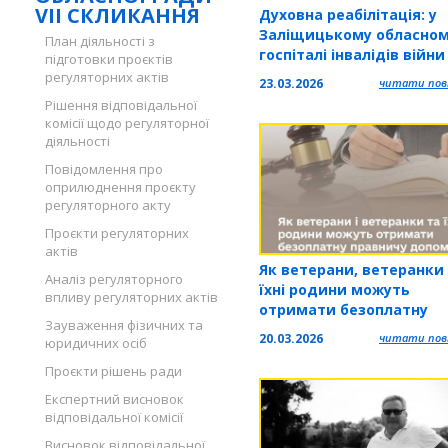
VII СКЛИКАННЯ
Духовна реабілітація: у
Заліщицькому обласно
План діяльності з
госпіталі інвалідів війни
підготовки проєктів
реабілітованих діє вист
регуляторних актів
23.03.2026
читати повн
ікон Володимира Шерст
Рішення відповідальної
комісії щодо регуляторної
діяльності
Повідомлення про
оприлюднення проєкту
регуляторного акту
Проєкти регуляторних
актів
Як ветерани, ветеранки
Аналіз регуляторного
їхні родини можуть
впливу регуляторних актів
отримати безоплатну
Зауваження фізичних та
правничу допомогу
20.03.2026
читати повн
юридичних осіб
Проєкти рішень ради
Експертний висновок
відповідальної комісії
Висновок відповідальної