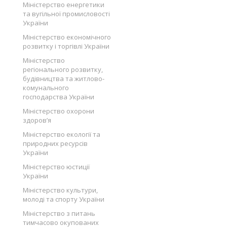
Міністерство енергетики
та вугільної промисловості
України
Міністерство економічного
розвитку і торгівлі України
Міністерство
регіонального розвитку,
будівництва та житлово-
комунального
господарства України
Міністерство охорони
здоров’я
Міністерство екології та
природних ресурсів
України
Міністерство юстиції
України
Міністерство культури,
молоді та спорту України
Міністерство з питань
тимчасово окупованих