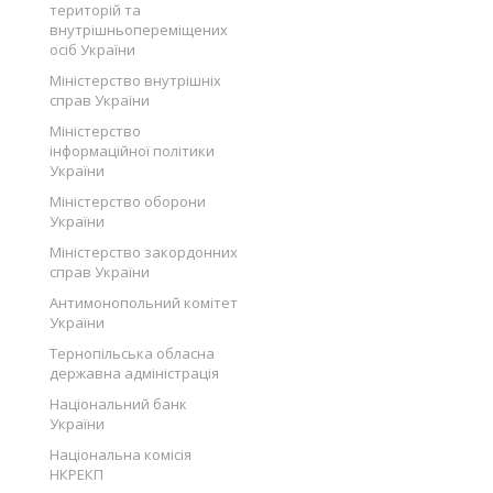
територій та
внутрішньопереміщених
осіб України
Міністерство внутрішніх
справ України
Міністерство
інформаційної політики
України
Міністерство оборони
України
Міністерство закордонних
справ України
Антимонопольний комітет
України
Тернопільська обласна
державна адміністрація
Національний банк
України
Національна комісія
НКРЕКП