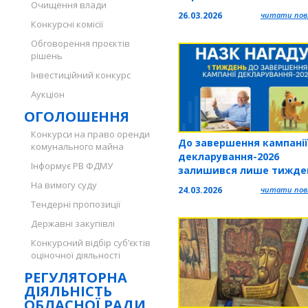
Очищення влади
26.03.2026
читати повн
Конкурсні комісії
Обговорення проєктів
рішень
Інвестиційний конкурс
Аукціон
ОГОЛОШЕННЯ
Конкурси на право оренди
До завершення кампанії
комунального майна
декларування-2026
Інформує РВ ФДМУ
залишився лише тижде
встигніть подати декла
На вимогу суду
24.03.2026
читати повн
вчасно!
Тендерні пропозиції
Державні закупівлі
Конкурсний відбір суб’єктів
оціночної діяльності
РЕГУЛЯТОРНА
ДІЯЛЬНІСТЬ
ОБЛАСНОЇ РАДИ