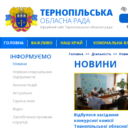
ТЕРНОПІЛЬСЬКА
ОБЛАСНА РАДА
Офіційний сайт Тернопільської обласної ради
ГОЛОВНА
ВАЖЛИВО
НАШ КРАЙ
КОМУНАЛЬНА В
Головна
>>
Діяльність
>>
Нов
ІНФОРМУЄМО
НОВИНИ
Новини
Новини комунальних
підприємств
Анонси подій
Актуально
Гаряча лінія
Відео
Відбулося засідання
Запобігання проявам
конкурсної комісії
корупції
Тернопільської обласно