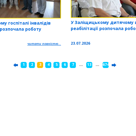
У Заліщицькому дитячому 
у госпіталі інвалідів
реабілітації розпочала роб
 розпочала роботу
23.07.2026
читати повністю...
1
2
3
4
5
6
7
...
13
...
674