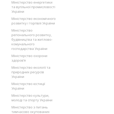
Міністерство енергетики
та вугільної промисловості
України
Міністерство економічного
розвитку і торгівлі України
Міністерство
регіонального розвитку,
будівництва та житлово-
комунального
господарства України
Міністерство охорони
здоров’я
Міністерство екології та
природних ресурсів
України
Міністерство юстиції
України
Міністерство культури,
молоді та спорту України
Міністерство з питань
тимчасово окупованих