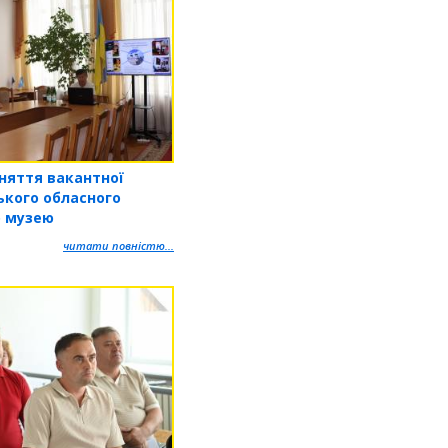
няття вакантної
ького обласного
о музею
читати повністю...