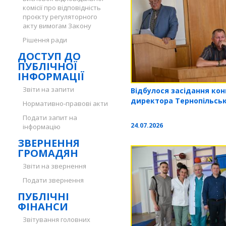
комісії про відповідність
проєкту регуляторного
акту вимогам Закону
Рішення ради
ДОСТУП ДО
ПУБЛІЧНОЇ
ІНФОРМАЦІЇ
Звіти на запити
Відбулося засідання конк
директора Тернопільськ
Нормативно-правові акти
Подати запит на
24.07.2026
інформацію
ЗВЕРНЕННЯ
ГРОМАДЯН
Звіти на звернення
Подати звернення
ПУБЛІЧНІ
ФІНАНСИ
Звітування головних