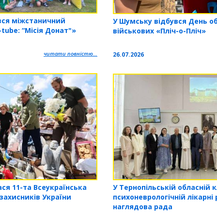
вся міжстаничний
У Шумську відбувся День о
tube: “Місія Донат"»
військових «Пліч-о-Пліч»
читати повністю...
26.07.2026
У Тернопільській обласній к
ся 11-та Всеукраїнська
психоневрологічній лікарні
захисників України
наглядова рада