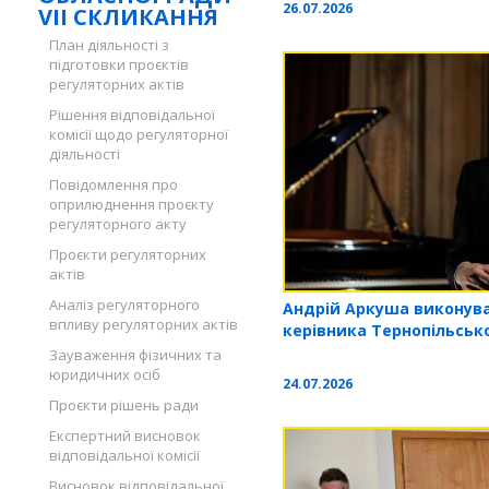
26.07.2026
VII СКЛИКАННЯ
План діяльності з
підготовки проєктів
регуляторних актів
Рішення відповідальної
комісії щодо регуляторної
діяльності
Повідомлення про
оприлюднення проєкту
регуляторного акту
Проєкти регуляторних
актів
Аналіз регуляторного
Андрій Аркуша виконув
впливу регуляторних актів
керівника Тернопільсько
Зауваження фізичних та
юридичних осіб
24.07.2026
Проєкти рішень ради
Експертний висновок
відповідальної комісії
Висновок відповідальної