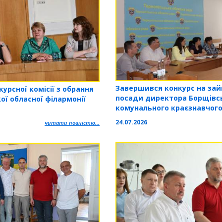
Завершився конкурс на зай
урсної комісії з обрання
посади директора Борщівс
ої обласної філармонії
комунального краєзнавчог
24.07.2026
читати повністю...