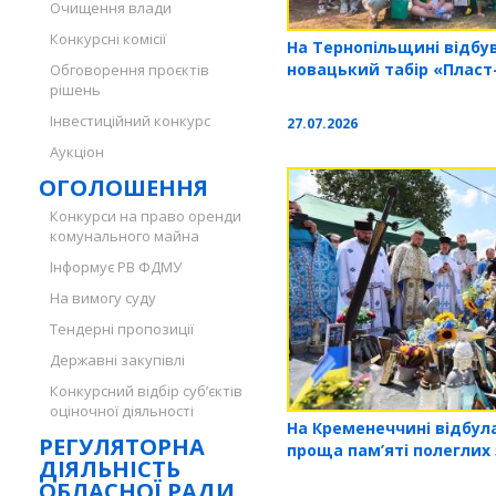
Очищення влади
Конкурсні комісії
На Тернопільщині відбу
новацький табір «Пласт-
Обговорення проєктів
рішень
Інвестиційний конкурс
27.07.2026
Аукціон
ОГОЛОШЕННЯ
Конкурси на право оренди
комунального майна
Інформує РВ ФДМУ
На вимогу суду
Тендерні пропозиції
Державні закупівлі
Конкурсний відбір суб’єктів
оціночної діяльності
На Кременеччині відбула
РЕГУЛЯТОРНА
проща пам’яті полеглих 
ДІЯЛЬНІСТЬ
ОБЛАСНОЇ РАДИ