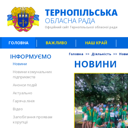
ТЕРНОПІЛЬСЬКА
ОБЛАСНА РАДА
Офіційний сайт Тернопільської обласної ради
ГОЛОВНА
ВАЖЛИВО
НАШ КРАЙ
Головна
>>
Діяльність
>>
Нов
ІНФОРМУЄМО
НОВИНИ
Новини
Новини комунальних
підприємств
Анонси подій
Актуально
Гаряча лінія
Відео
Запобігання проявам
корупції