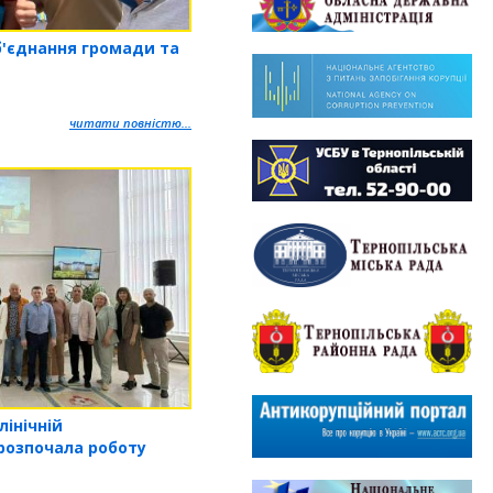
б'єднання громади та
читати повністю...
лінічній
 розпочала роботу