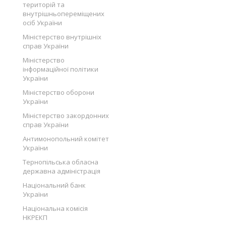
територій та
внутрішньопереміщених
осіб України
Міністерство внутрішніх
справ України
Міністерство
інформаційної політики
України
Міністерство оборони
України
Міністерство закордонних
справ України
Антимонопольний комітет
України
Тернопільська обласна
державна адміністрація
Національний банк
України
Національна комісія
НКРЕКП