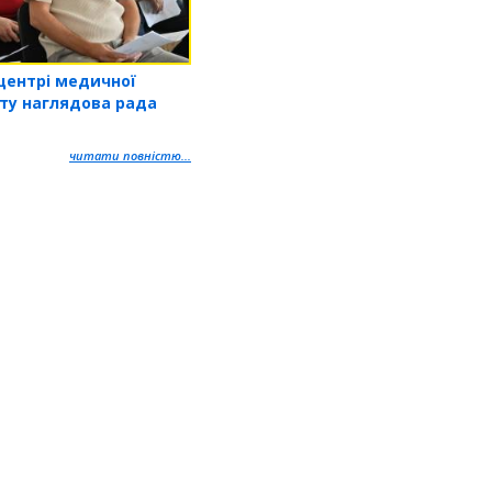
центрі медичної
оту наглядова рада
читати повністю...