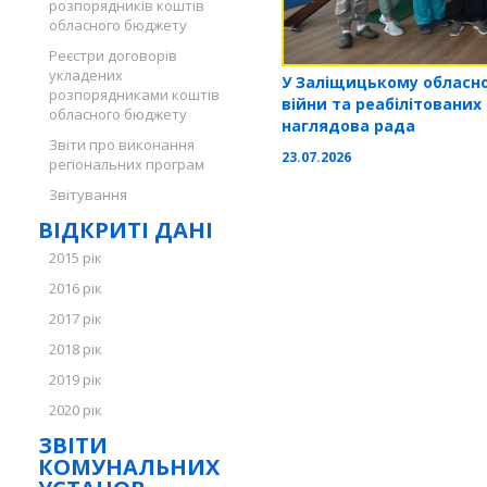
розпорядників коштів
обласного бюджету
Реєстри договорів
укладених
У Заліщицькому обласном
розпорядниками коштів
війни та реабілітованих
обласного бюджету
наглядова рада
Звіти про виконання
23.07.2026
регіональних програм
Звітування
ВІДКРИТІ ДАНІ
2015 рік
2016 рік
2017 рік
2018 рік
2019 рік
2020 рік
ЗВІТИ
КОМУНАЛЬНИХ