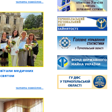
читати повністю...
ивітали медичних
 святом
читати повністю...