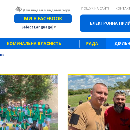
|
ПОШУК НА САЙТІ
КОНТАК
Для людей з вадами зору
Звичайна версія сайту
МИ У FACEBOOK
ЕЛЕКТРОННА ПРИ
Select Language
▼
КОМУНАЛЬНА ВЛАСНІСТЬ
РАДА
ДІЯЛЬН
ини