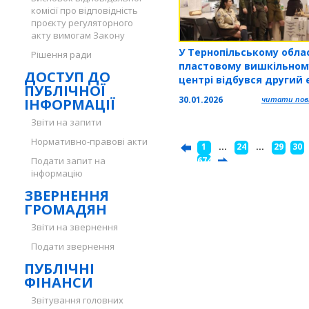
комісії про відповідність
проєкту регуляторного
акту вимогам Закону
У Тернопільському обла
Рішення ради
пластовому вишкільном
ДОСТУП ДО
центрі відбувся другий 
ПУБЛІЧНОЇ
всеукраїнського тренінг
30.01.2026
читати повн
ІНФОРМАЦІЇ
«Крайовий вишкіл зв’яз
ч. 45»
Звіти на запити
Нормативно-правові акти
1
...
24
...
29
30
Подати запит на
...
674
інформацію
ЗВЕРНЕННЯ
ГРОМАДЯН
Звіти на звернення
Подати звернення
ПУБЛІЧНІ
ФІНАНСИ
Звітування головних