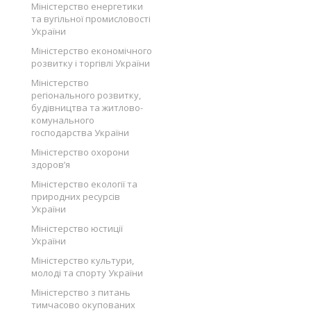
Міністерство енергетики
та вугільної промисловості
України
Міністерство економічного
розвитку і торгівлі України
Міністерство
регіонального розвитку,
будівництва та житлово-
комунального
господарства України
Міністерство охорони
здоров’я
Міністерство екології та
природних ресурсів
України
Міністерство юстиції
України
Міністерство культури,
молоді та спорту України
Міністерство з питань
тимчасово окупованих