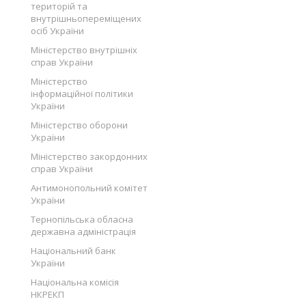
територій та
внутрішньопереміщених
осіб України
Міністерство внутрішніх
справ України
Міністерство
інформаційної політики
України
Міністерство оборони
України
Міністерство закордонних
справ України
Антимонопольний комітет
України
Тернопільська обласна
державна адміністрація
Національний банк
України
Національна комісія
НКРЕКП