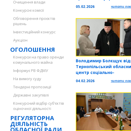
Очищення влади
команди «Hopeful Futur
05.02.2026
читати повн
Конкурсні комісії
Обговорення проєктів
рішень
Інвестиційний конкурс
Аукціон
ОГОЛОШЕННЯ
Конкурси на право оренди
Володимир Болєщук від
комунального майна
Тернопільський обласн
Інформує РВ ФДМУ
центр соціально-
психологічної допомоги
На вимогу суду
04.02.2026
читати повн
«Родинний затишок»
Тендерні пропозиції
Державні закупівлі
Конкурсний відбір суб’єктів
оціночної діяльності
РЕГУЛЯТОРНА
ДІЯЛЬНІСТЬ
ОБЛАСНОЇ РАДИ