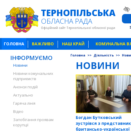
ТЕРНОПІЛЬСЬКА
ОБЛАСНА РАДА
Офіційний сайт Тернопільської обласної ради
ГОЛОВНА
ВАЖЛИВО
НАШ КРАЙ
КОМУНАЛЬНА В
Головна
>>
Діяльність
>>
Нов
ІНФОРМУЄМО
НОВИНИ
Новини
Новини комунальних
підприємств
Анонси подій
Актуально
Гаряча лінія
Відео
Богдан Бутковський
Запобігання проявам
зустрівся з представни
корупції
британсько-української