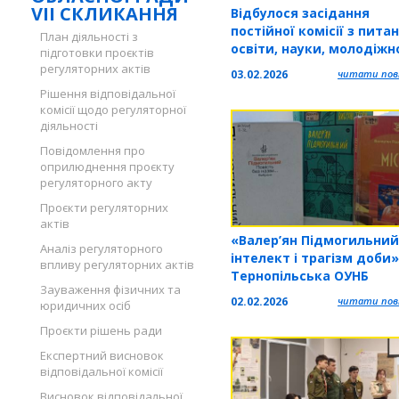
VII СКЛИКАННЯ
Відбулося засідання
постійної комісії з пита
План діяльності з
освіти, науки, молодіжн
підготовки проєктів
політики, фізичної культ
регуляторних актів
03.02.2026
читати повн
спорту
Рішення відповідальної
комісії щодо регуляторної
діяльності
Повідомлення про
оприлюднення проєкту
регуляторного акту
Проєкти регуляторних
актів
«Валер’ян Підмогильний
Аналіз регуляторного
інтелект і трагізм доби»
впливу регуляторних актів
Тернопільська ОУНБ
Зауваження фізичних та
запрошує на книжкову
02.02.2026
читати повн
юридичних осіб
виставку
Проєкти рішень ради
Експертний висновок
відповідальної комісії
Висновок відповідальної