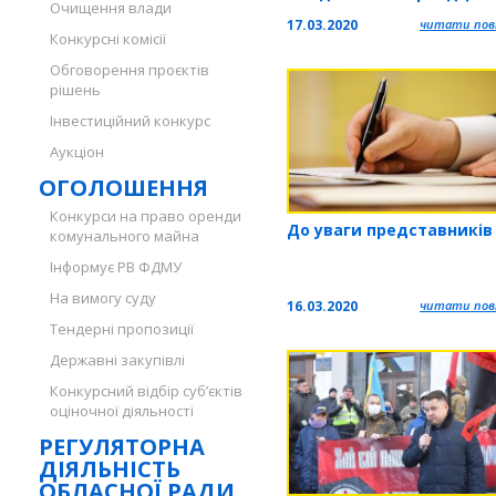
Очищення влади
сесії обласної ради
17.03.2020
читати повн
Конкурсні комісії
Обговорення проєктів
рішень
Інвестиційний конкурс
Аукціон
ОГОЛОШЕННЯ
Конкурси на право оренди
До уваги представників 
комунального майна
Інформує РВ ФДМУ
На вимогу суду
16.03.2020
читати повн
Тендерні пропозиції
Державні закупівлі
Конкурсний відбір суб’єктів
оціночної діяльності
РЕГУЛЯТОРНА
ДІЯЛЬНІСТЬ
ОБЛАСНОЇ РАДИ