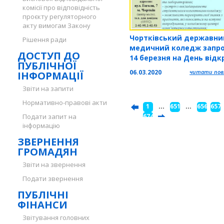
комісії про відповідність
проєкту регуляторного
акту вимогам Закону
Чортківський державни
Рішення ради
медичний коледж запр
ДОСТУП ДО
14 березня на День відк
ПУБЛІЧНОЇ
дверей
06.03.2020
читати повн
ІНФОРМАЦІЇ
Звіти на запити
Нормативно-правові акти
1
...
651
...
656
657
Подати запит на
...
674
інформацію
ЗВЕРНЕННЯ
ГРОМАДЯН
Звіти на звернення
Подати звернення
ПУБЛІЧНІ
ФІНАНСИ
Звітування головних