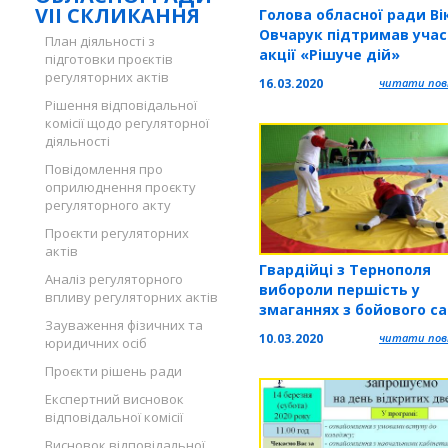
VII СКЛИКАННЯ
Голова обласної ради Ві
Овчарук підтримав учас
План діяльності з
акції «Рішуче дій»
підготовки проєктів
регуляторних актів
16.03.2020
читати повн
Рішення відповідальної
комісії щодо регуляторної
діяльності
Повідомлення про
оприлюднення проєкту
регуляторного акту
Проєкти регуляторних
актів
Гвардійці з Тернополя
Аналіз регуляторного
вибороли першість у
впливу регуляторних актів
змаганнях з бойового са
Зауваження фізичних та
Львові
10.03.2020
читати повн
юридичних осіб
Проєкти рішень ради
Експертний висновок
відповідальної комісії
Висновок відповідальної