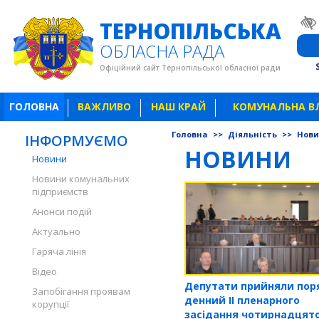
ТЕРНОПІЛЬСЬКА
ОБЛАСНА РАДА
Офіційний сайт Тернопільської обласної ради
ГОЛОВНА
ВАЖЛИВО
НАШ КРАЙ
КОМУНАЛЬНА В
Головна
>>
Діяльність
>>
Нов
ІНФОРМУЄМО
НОВИНИ
Новини
Новини комунальних
підприємств
Анонси подій
Актуально
Гаряча лінія
Відео
Депутати прийняли пор
Запобігання проявам
денний ІІ пленарного
корупції
засідання чотирнадцято