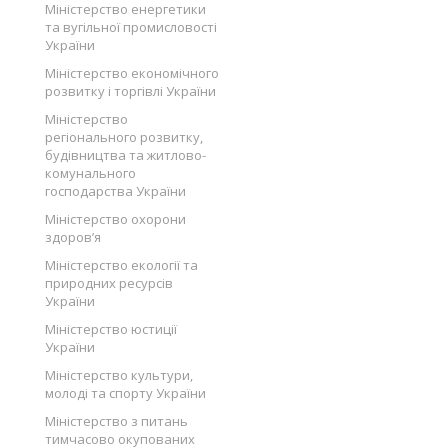
Міністерство енергетики
та вугільної промисловості
України
Міністерство економічного
розвитку і торгівлі України
Міністерство
регіонального розвитку,
будівництва та житлово-
комунального
господарства України
Міністерство охорони
здоров’я
Міністерство екології та
природних ресурсів
України
Міністерство юстиції
України
Міністерство культури,
молоді та спорту України
Міністерство з питань
тимчасово окупованих