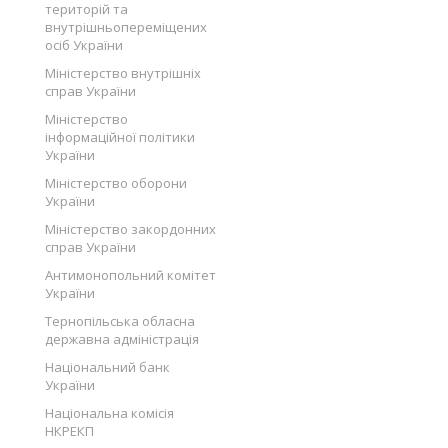
територій та
внутрішньопереміщених
осіб України
Міністерство внутрішніх
справ України
Міністерство
інформаційної політики
України
Міністерство оборони
України
Міністерство закордонних
справ України
Антимонопольний комітет
України
Тернопільська обласна
державна адміністрація
Національний банк
України
Національна комісія
НКРЕКП