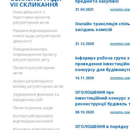
предмета закупівлі
VII СКЛИКАННЯ
"Реконструкція філії
21.04.2021
читати повн
План діяльності з
"Старотаразька
підготовки проєктів
загальноосвітня школа - 
регуляторних актів
Онлайн трансляція спіл
ступенів опорного закл
засідань комісій
Почаївська загальноосв
Рішення відповідальної
комісії щодо регуляторної
школа І-ІІІ ступенів
діяльності
Почаївської міської рад
21.12.2020
читати повн
Повідомлення про
оприлюднення проєкту
Інформує робоча група з
регуляторного акту
проведення інвестиційн
Проєкти регуляторних
конкурсу для будівницт
актів
реконструкції, реставра
16.11.2020
читати повн
Аналіз регуляторного
тощо об’єктів спільної
впливу регуляторних актів
власності територіальн
ОГОЛОШЕННЯ про
громад сіл, селищ, міст
Зауваження фізичних та
інвестиційний конкурс з
Тернопільської області
юридичних осіб
реконструкції будівель 
Проєкти рішень ради
споруд, які перебувають
08.10.2020
читати повн
балансі управління з
Експертний висновок
відповідальної комісії
експлуатації майнового
ОГОЛОШЕННЯ в порядку
комплексу Тернопільськ
Висновок відповідальної