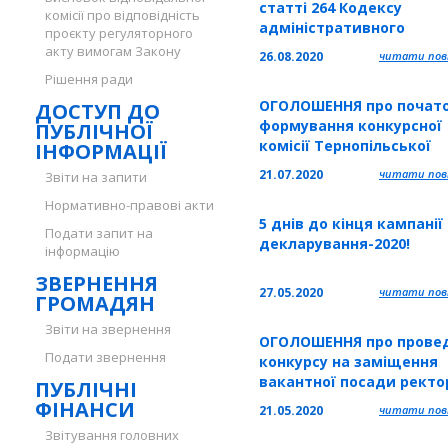
статті 264 Кодексу
обласної ради за адресо
комісії про відповідність
адміністративного
Тернопіль, проспект Ба
проєкту регуляторного
судочинства України
С. будинок 81.
акту вимогам Закону
26.08.2020
читати повн
Рішення ради
ОГОЛОШЕННЯ про почат
ДОСТУП ДО
формування конкурсної
ПУБЛІЧНОЇ
комісії Тернопільської
ІНФОРМАЦІЇ
обласної ради з провед
21.07.2020
читати повн
Звіти на запити
конкурсу на заміщення
Нормативно-правові акти
вакантної посади
5 днів до кінця кампанії
генерального директор
Подати запит на
декларування-2020!
(головного лікаря)
інформацію
комунального
ЗВЕРНЕННЯ
некомерційного
27.05.2020
читати повн
ГРОМАДЯН
підприємства
«Тернопільський облас
Звіти на звернення
ОГОЛОШЕННЯ про прове
лікарсько-фі
Подати звернення
конкурсу на заміщення
вакантної посади ректо
ПУБЛІЧНІ
Кременецької обласної
ФІНАНСИ
21.05.2020
читати повн
гуманітарно-педагогічно
Звітування головних
академії ім. Тараса Ше