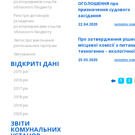
розпорядників коштів
ОГОЛОШЕННЯ про
обласного бюджету
призначення судового
Реєстри договорів
засідання
укладених
22.04.2020
читати повн
розпорядниками коштів
обласного бюджету
Про затвердження ріше
Звіти про виконання
місцевої комісії з питан
регіональних програм
техногенно - екологічної
Звітування
безпеки та надзвичайн
25.03.2020
читати повн
ВІДКРИТІ ДАНІ
ситуацій при Тернопільс
міській раді та операти
2015 рік
штабу щодо запобіганн
2016 рік
1
2
поширенню на території
Тернопільської міської
2017 рік
територіальної громади
2018 рік
корона
2019 рік
2020 рік
ЗВІТИ
КОМУНАЛЬНИХ