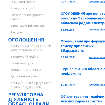
Очищення влади
06.10.2021
читати повн
об'єктивної політичної 
Конкурсні комісії
правової оцінки насиль
ОГОЛОШЕННЯ про почат
переселення у 1944–1951
Обговорення проєктів
розгляду Тернопільськ
роках українського
рішень
обласною радою електр
населення з території
Інвестиційний конкурс
петиції «Поверніть газов
сучасної Польщі як
12.08.2021
читати повн
Аукціон
мережі громаді»
депортації за національ
ОГОЛОШЕННЯ
Оголошення про формув
Конкурси на право оренди
списку присяжних
комунального майна
Збаразького,
Підволочиського,
Інформує РВ ФДМУ
06.07.2021
читати повн
Козівського, Лановецьк
На вимогу суду
районних судів
Тернопільська обласна 
Тернопільської області
Тендерні пропозиції
повідомляє
Державні закупівлі
Конкурсний відбір суб’єктів
15.06.2021
читати повн
оціночної діяльності
РЕГУЛЯТОРНА
Обґрунтування технічни
ДІЯЛЬНІСТЬ
якісних характеристик
ОБЛАСНОЇ РАДИ