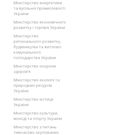
Міністерство енергетики
та вугільної промисловості
України
Міністерство економічного
розвитку і торгівлі України
Міністерство
регіонального розвитку,
будівництва та житлово-
комунального
господарства України
Міністерство охорони
здоров’я
Міністерство екології та
природних ресурсів
України
Міністерство юстиції
України
Міністерство культури,
молоді та спорту України
Міністерство з питань
тимчасово окупованих