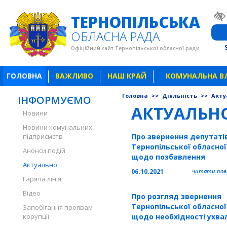
ТЕРНОПІЛЬСЬКА
ОБЛАСНА РАДА
Офіційний сайт Тернопільської обласної ради
ГОЛОВНА
ВАЖЛИВО
НАШ КРАЙ
КОМУНАЛЬНА В
Головна
>>
Діяльність
>>
Акту
ІНФОРМУЄМО
АКТУАЛЬН
Новини
Новини комунальних
підприємств
Про звернення депутаті
Тернопільської обласно
Анонси подій
щодо позбавлення
Актуально
громадянства України
06.10.2021
читати повн
народного депутата Укр
Гаряча лінія
Аксьонова Андрія
Відео
Про розгляд звернення
Тернопільської обласно
Запобігання проявам
корупції
щодо необхідності ухва
закону з наданням