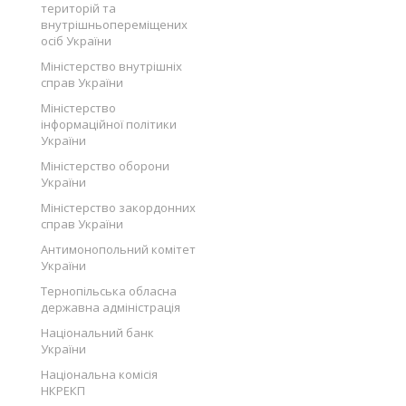
територій та
внутрішньопереміщених
осіб України
Міністерство внутрішніх
справ України
Міністерство
інформаційної політики
України
Міністерство оборони
України
Міністерство закордонних
справ України
Антимонопольний комітет
України
Тернопільська обласна
державна адміністрація
Національний банк
України
Національна комісія
НКРЕКП