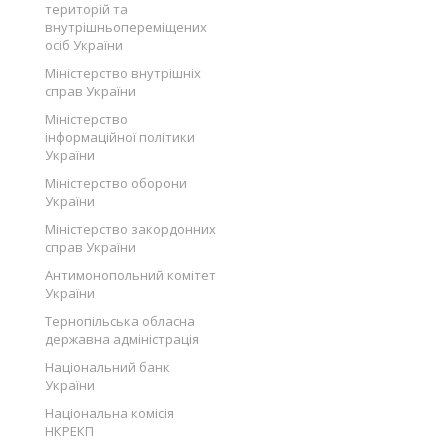
територій та
внутрішньопереміщених
осіб України
Міністерство внутрішніх
справ України
Міністерство
інформаційної політики
України
Міністерство оборони
України
Міністерство закордонних
справ України
Антимонопольний комітет
України
Тернопільська обласна
державна адміністрація
Національний банк
України
Національна комісія
НКРЕКП