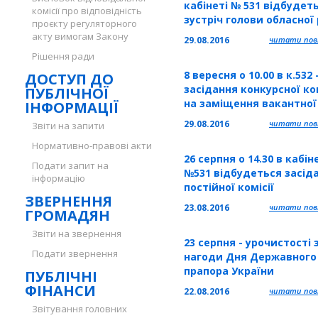
кабінеті № 531 відбудет
07.09.2016. Початок – о 14
комісії про відповідність
зустріч голови обласної
год., кабінет № 532
проєкту регуляторного
із делегацією грузинськ
акту вимогам Закону
29.08.2016
читати повн
лікарів з Автономної
Рішення ради
Республіки Аджарія (Гру
8 вересня о 10.00 в к.532 
ДОСТУП ДО
засідання конкурсної ком
ПУБЛІЧНОЇ
на заміщення вакантної
ІНФОРМАЦІЇ
посади директора-
29.08.2016
читати повн
Звіти на запити
художнього керівника
Нормативно-правові акти
комунальної установи
26 серпня о 14.30 в кабін
Тернопільської обласно
Подати запит на
№531 відбудеться засід
«Тернопільський облас
інформацію
постійної комісії
український драматичн
ЗВЕРНЕННЯ
театр ім. Т.Г. Шевченка»
23.08.2016
читати повн
ГРОМАДЯН
Звіти на звернення
23 серпня - урочистості 
Подати звернення
нагоди Дня Державного
прапора України
ПУБЛІЧНІ
ФІНАНСИ
22.08.2016
читати повн
Звітування головних