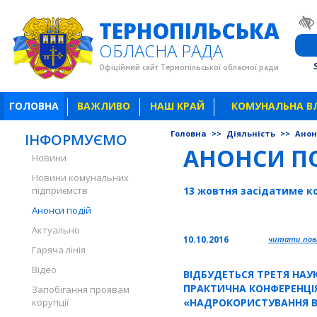
ТЕРНОПІЛЬСЬКА
ОБЛАСНА РАДА
Офіційний сайт Тернопільської обласної ради
ГОЛОВНА
ВАЖЛИВО
НАШ КРАЙ
КОМУНАЛЬНА В
Головна
>>
Діяльність
>>
Анон
ІНФОРМУЄМО
АНОНСИ П
Новини
Новини комунальних
підприємств
13 жовтня засідатиме ко
Анонси подій
Актуально
10.10.2016
читати повн
Гаряча лінія
Відео
ВІДБУДЕТЬСЯ ТРЕТЯ НАУ
ПРАКТИЧНА КОНФЕРЕНЦІ
Запобігання проявам
корупції
«НАДРОКОРИСТУВАННЯ 
УКРАЇНІ»