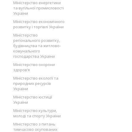
Міністерство енергетики
та вугільної промисловості
України
Міністерство економічного
розвитку і торгівлі України
Міністерство
регіонального розвитку,
будівництва та житлово-
комунального
господарства України
Міністерство охорони
здоров’я
Міністерство екології та
природних ресурсів
України
Міністерство юстиції
України
Міністерство культури,
молоді та спорту України
Міністерство з питань
тимчасово окупованих