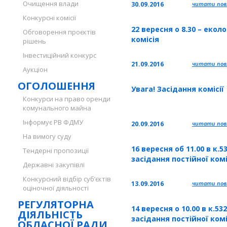
Очищення влади
30.09.2016
читати повн
Конкурсні комісії
22 вересня о 8.30 – еколо
Обговорення проєктів
комісія
рішень
Інвестиційний конкурс
21.09.2016
читати повн
Аукціон
ОГОЛОШЕННЯ
Увага! Засідання комісії
Конкурси на право оренди
комунального майна
Інформує РВ ФДМУ
20.09.2016
читати повн
На вимогу суду
16 вересня об 11.00 в к.53
Тендерні пропозиції
засідання постійної комі
Державні закупівлі
Конкурсний відбір суб’єктів
13.09.2016
читати повн
оціночної діяльності
РЕГУЛЯТОРНА
14 вересня о 10.00 в к.532
ДІЯЛЬНІСТЬ
засідання постійної комі
ОБЛАСНОЇ РАДИ