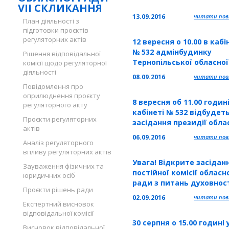
VII СКЛИКАННЯ
13.09.2016
читати повн
План діяльності з
підготовки проєктів
регуляторних актів
12 вересня о 10.00 в кабі
№ 532 адмінбудинку
Рішення відповідальної
Тернопільської обласно
комісії щодо регуляторної
діяльності
відбудеться наступне
08.09.2016
читати повн
засідання конкурсної ком
Повідомлення про
оприлюднення проєкту
8 вересня об 11.00 годині
регуляторного акту
кабінеті № 532 відбудет
Проєкти регуляторних
засідання президії обла
актів
ради
06.09.2016
читати повн
Аналіз регуляторного
впливу регуляторних актів
Увага! Відкрите засідан
Зауваження фізичних та
постійної комісії обласн
юридичних осіб
ради з питань духовност
Проєкти рішень ради
культури, свободи слова
02.09.2016
читати повн
інформації та розвитку
Експертний висновок
відповідальної комісії
громадянського суспіль
30 серпня о 15.00 годині 
перенесено із 08.09.2016 
Висновок відповідальної