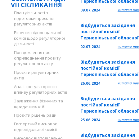
Тернопільської обласно
VII СКЛИКАННЯ
з питань соціального за
09.07.2024
читати повн
План діяльності з
населення та учасників
підготовки проєктів
ООС і членів їх сімей
регуляторних актів
Відбудеться засідання
постійної комісії
Рішення відповідальної
Тернопільської обласно
комісії щодо регуляторної
діяльності
з питань соціального за
02.07.2024
читати повн
населення та учасників
Повідомлення про
ООС і членів їх сімей
оприлюднення проєкту
Відбудеться засідання
регуляторного акту
постійної комісії
Проєкти регуляторних
Тернопільської обласно
актів
з питань земельних від
26.06.2024
читати повн
Аналіз регуляторного
агропромислового комп
впливу регуляторних актів
та розвитку села
Відбудеться засідання
Зауваження фізичних та
постійної комісії
юридичних осіб
Тернопільської обласно
Проєкти рішень ради
з питань з питань освіти
25.06.2024
читати повн
науки, молодіжної політ
Експертний висновок
відповідальної комісії
фізичної культури і спо
Відбудеться засідання
Висновок відповідальної