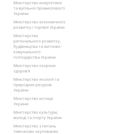
Міністерство енергетики
та вугільної промисловості
України
Міністерство економічного
розвитку і торгівлі України
Міністерство
регіонального розвитку,
будівництва та житлово-
комунального
господарства України
Міністерство охорони
здоров’я
Міністерство екології та
природних ресурсів
України
Міністерство юстиції
України
Міністерство культури,
молоді та спорту України
Міністерство з питань
тимчасово окупованих