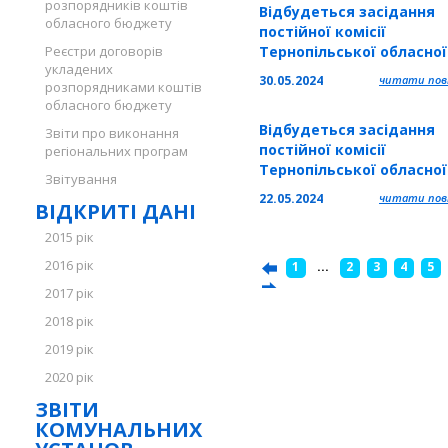
розпорядників коштів
Відбудеться засідання
діяльності та здійсненн
обласного бюджету
постійної комісії
демократичного цивіль
Реєстри договорів
Тернопільської обласно
контролю за сектором
укладених
з питань соціально-
безпеки, оборони і
30.05.2024
читати повн
розпорядниками коштів
економічного розвитку,
правоохоронними орга
обласного бюджету
промисловості, зв’язку,
Відбудеться засідання
туризму, курортно-
Звіти про виконання
постійної комісії
регіональних програм
рекреаційної та
Тернопільської обласно
зовнішньоекономічної
Звітування
з питань законності,
діяльності
22.05.2024
читати повн
ВІДКРИТІ ДАНІ
запобігання корупції,
регламенту, депутатськ
2015 рік
діяльності та здійсненн
2016 рік
1
...
2
3
4
5
демократичного цивіль
контролю за сектором
2017 рік
безпеки, оборони і
2018 рік
правоохоронними орга
2019 рік
2020 рік
ЗВІТИ
КОМУНАЛЬНИХ