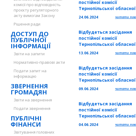
постійної комісії
комісії про відповідність
Тернопільської обласно
проєкту регуляторного
з питань соціального за
акту вимогам Закону
24.06.2024
читати повн
населення та учасників
Рішення ради
ООС і членів їх сімей
Відбудеться засідання
ДОСТУП ДО
постійної комісії
ПУБЛІЧНОЇ
Тернопільської обласно
ІНФОРМАЦІЇ
з питань законності,
13.06.2024
читати повн
Звіти на запити
запобігання корупції,
Нормативно-правові акти
регламенту, депутатськ
Відбудеться засідання
діяльності та здійсненн
Подати запит на
постійної комісії
демократичного цивіль
інформацію
Тернопільської обласно
контролю за сектором
ЗВЕРНЕННЯ
з питань охорони здоров
безпеки, оборони і
09.06.2024
читати повн
ГРОМАДЯН
сім’ї, материнства,
правоохоронними орга
дитинства
Звіти на звернення
Відбудеться засідання
Подати звернення
постійної комісії
Тернопільської обласно
ПУБЛІЧНІ
з питань законності,
ФІНАНСИ
04.06.2024
читати повн
запобігання корупції,
Звітування головних
регламенту, депутатськ