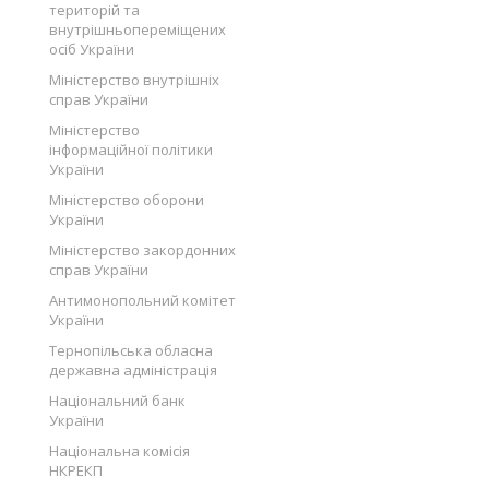
територій та
внутрішньопереміщених
осіб України
Міністерство внутрішніх
справ України
Міністерство
інформаційної політики
України
Міністерство оборони
України
Міністерство закордонних
справ України
Антимонопольний комітет
України
Тернопільська обласна
державна адміністрація
Національний банк
України
Національна комісія
НКРЕКП