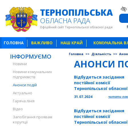
ТЕРНОПІЛЬСЬКА
ОБЛАСНА РАДА
Офіційний сайт Тернопільської обласної ради
ГОЛОВНА
ВАЖЛИВО
НАШ КРАЙ
КОМУНАЛЬНА В
Головна
>>
Діяльність
>>
Анон
ІНФОРМУЄМО
АНОНСИ П
Новини
Новини комунальних
підприємств
Відбудеться засідання
постійної комісії
Анонси подій
Тернопільської обласно
Актуально
з питань духовності,
31.07.2024
читати повн
культури, свободи слова
Гаряча лінія
інформації та розвитку
Відео
Відбудеться засідання
громадянського суспіль
постійної комісії
Запобігання проявам
корупції
Тернопільської обласно
з питань охорони здоров