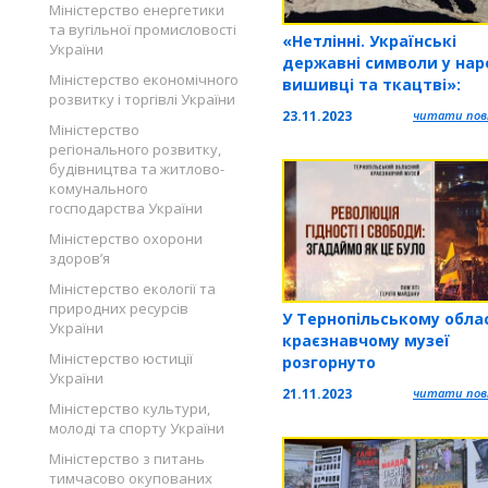
Міністерство енергетики
та вугільної промисловості
«Нетлінні. Українські
України
державні символи у нар
Міністерство економічного
вишивці та ткацтві»:
розвитку і торгівлі України
Тернопільський обласн
23.11.2023
читати повн
краєзнавчий музей зап
Міністерство
на презентацію книги
регіонального розвитку,
будівництва та житлово-
комунального
господарства України
Міністерство охорони
здоров’я
Міністерство екології та
природних ресурсів
У Тернопільському обла
України
краєзнавчому музеї
Міністерство юстиції
розгорнуто
України
фотодокументальну
21.11.2023
читати повн
виставку
Міністерство культури,
молоді та спорту України
Міністерство з питань
тимчасово окупованих