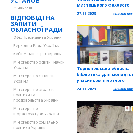
УСТАНОВ
мистецького фахового
Фінансові
коледжу імені Соломії
27.11.2023
читати повн
ВІДПОВІДІ НА
Крушельницької перемо
ЗАПИТИ
конкурсі авторської пісн
ОБЛАСНОЇ РАДИ
поезії
Офіс Президента України
Верховна Рада України:
Кабінет Міністрів України
Міністерство освіти і науки
України
Тернопільська обласна
бібліотека для молоді с
Міністерство фінансів
учасником пілотного
України
польсько-українського
24.11.2023
читати повн
Міністерство аграрної
проєкту
політики та
продовольства України
Міністерство
інфраструктури України
Міністерство соціальної
політики України