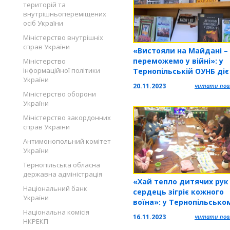
територій та
внутрішньопереміщених
осіб України
Міністерство внутрішніх
справ України
«Вистояли на Майдані –
переможемо у війні»: у
Міністерство
інформаційної політики
Тернопільській ОУНБ діє
України
виставка
20.11.2023
читати повн
Міністерство оборони
України
Міністерство закордонних
справ України
Антимонопольний комітет
України
Тернопільська обласна
державна адміністрація
«Хай тепло дитячих рук
Національний банк
сердець зігріє кожного
України
воїна»: у Тернопільсько
ОКЦНТТШУМ розпочався
Національна комісія
16.11.2023
читати повн
НКРЕКП
доброчинний проєкт