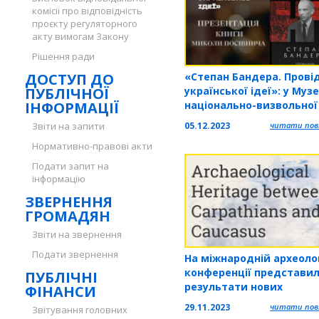
комісії про відповідність
проєкту регуляторного
акту вимогам Закону
Рішення ради
ДОСТУП ДО
«Степан Бандера. Прові
ПУБЛІЧНОЇ
української ідеї»: у Музе
ІНФОРМАЦІЇ
національно-визвольної
боротьби Тернопільщин
Звіти на запити
05.12.2023
читати повн
відбудеться презентаці
Нормативно-правові акти
книги
Подати запит на
інформацію
ЗВЕРНЕННЯ
ГРОМАДЯН
Звіти на звернення
Подати звернення
На міжнародній археолог
конференції представи
ПУБЛІЧНІ
результати нових
ФІНАНСИ
дослідження трипільськ
29.11.2023
читати повн
Звітування головних
культури в Західному По