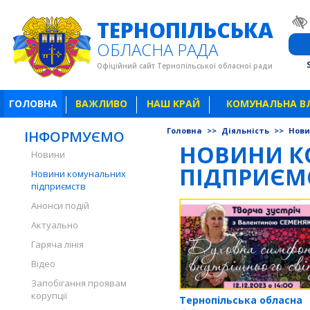
ТЕРНОПІЛЬСЬКА
ОБЛАСНА РАДА
Офіційний сайт Тернопільської обласної ради
ГОЛОВНА
ВАЖЛИВО
НАШ КРАЙ
КОМУНАЛЬНА В
Головна
>>
Діяльність
>>
Нови
ІНФОРМУЄМО
НОВИНИ К
Новини
ПІДПРИЄМ
Новини комунальних
підприємств
Анонси подій
Актуально
Гаряча лінія
Відео
Запобігання проявам
корупції
Тернопільська обласна