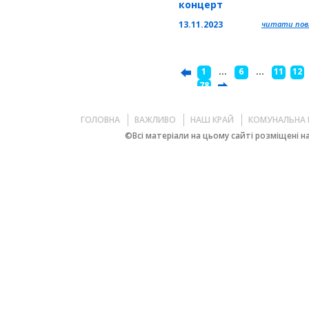
концерт
13.11.2023
читати повн
1
...
6
...
11
12
...
78
ГОЛОВНА
ВАЖЛИВО
НАШ КРАЙ
КОМУНАЛЬНА 
©Всі матеріали на цьому сайті розміщені на 