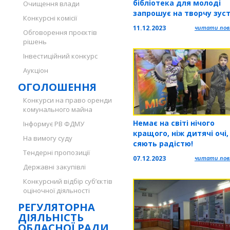
бібліотека для молоді
Очищення влади
запрошує на творчу зуст
Конкурсні комісії
11.12.2023
читати повн
Обговорення проєктів
рішень
Інвестиційний конкурс
Аукціон
ОГОЛОШЕННЯ
Конкурси на право оренди
комунального майна
Немає на світі нічого
Інформує РВ ФДМУ
кращого, ніж дитячі очі
На вимогу суду
сяють радістю!
Тендерні пропозиції
07.12.2023
читати повн
Державні закупівлі
Конкурсний відбір суб’єктів
оціночної діяльності
РЕГУЛЯТОРНА
ДІЯЛЬНІСТЬ
ОБЛАСНОЇ РАДИ