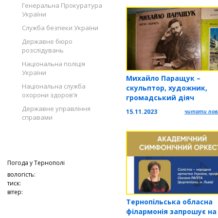
Генеральна Прокуратура
України
Служба безпеки України
Державне бюро
розслідувань
Національна поліція
України
Михайло Паращук –
Національна служба
скульптор, художник,
охорони здоров’я
громадський діяч
Державне управління
15.11.2023
читати повн
справами
Погода у
Тернополі
вологість:
тиск:
вітер:
Тернопільська обласна
філармонія запрошує на