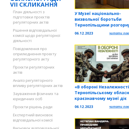
VII СКЛИКАННЯ
План діяльності з
У Музеї національно-
підготовки проєктів
визвольної боротьби
регуляторних актів
Тернопільщини розгорн
Рішення відповідальної
тематичну виставку
06.12.2023
читати повн
комісії щодо регуляторної
«Українське військо: 191
діяльності
1921»
Повідомлення про
оприлюднення проєкту
регуляторного акту
Проєкти регуляторних
актів
Аналіз регуляторного
впливу регуляторних актів
«В обороні Незалежності
Тернопільському облас
Зауваження фізичних та
краєзнавчому музеї діє
юридичних осіб
виставка
06.12.2023
читати повн
Проєкти рішень ради
Експертний висновок
відповідальної комісії
Висновок відповідальної