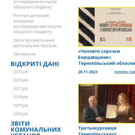
розпорядників коштів
обласного бюджету
Реєстри договорів
укладених
розпорядниками коштів
обласного бюджету
Звіти про виконання
регіональних програм
«Чоловічі сорочки
Звітування
Борщівщини»:
ВІДКРИТІ ДАНІ
Тернопільський обласн
краєзнавчий музей зап
2015 рік
28.11.2023
читати повн
на мистецьку зустріч
2016 рік
2017 рік
2018 рік
2019 рік
2020 рік
ЗВІТИ
Третьокурсниця
КОМУНАЛЬНИХ
Тернопільського