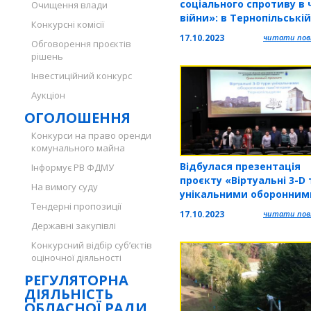
соціального спротиву в 
Очищення влади
війни»: в Тернопільській
Конкурсні комісії
обласній бібліотеці для
17.10.2023
читати повн
Обговорення проєктів
молоді відбудеться сем
рішень
практикум
Інвестиційний конкурс
Аукціон
ОГОЛОШЕННЯ
Конкурси на право оренди
комунального майна
Відбулася презентація
Інформує РВ ФДМУ
проєкту «Віртуальні 3-D
На вимогу суду
унікальними оборонним
Тендерні пропозиції
пам'ятками Тернопіль
17.10.2023
читати повн
Державні закупівлі
Конкурсний відбір суб’єктів
оціночної діяльності
РЕГУЛЯТОРНА
ДІЯЛЬНІСТЬ
ОБЛАСНОЇ РАДИ