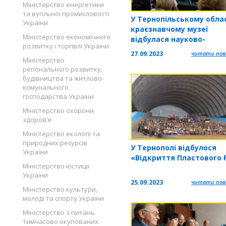
Міністерство енергетики
та вугільної промисловості
У Тернопільському обла
України
краєзнавчому музеї
Міністерство економічного
відбулася науково-
розвитку і торгівлі України
краєзнавча конференці
27.09.2023
читати повн
Міністерство
регіонального розвитку,
будівництва та житлово-
комунального
господарства України
Міністерство охорони
здоров’я
Міністерство екології та
природних ресурсів
У Тернополі відбулося
України
«Відкриття Пластового 
Міністерство юстиції
України
25.09.2023
читати повн
Міністерство культури,
молоді та спорту України
Міністерство з питань
тимчасово окупованих