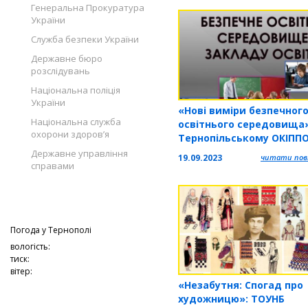
Генеральна Прокуратура
України
Служба безпеки України
Державне бюро
розслідувань
Національна поліція
України
«Нові виміри безпечног
Національна служба
освітнього середовища»
охорони здоров’я
Тернопільському ОКІПП
пройшов тиждень безп
Державне управління
19.09.2023
читати повн
справами
Погода у
Тернополі
вологість:
тиск:
вітер:
«Незабутня: Спогад про
художницю»: ТОУНБ