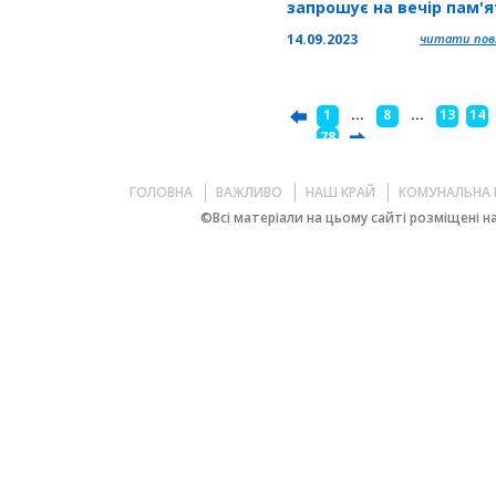
запрошує на вечір пам'я
Олени Кульчицької
14.09.2023
читати повн
1
...
8
...
13
14
...
78
ГОЛОВНА
ВАЖЛИВО
НАШ КРАЙ
КОМУНАЛЬНА 
©Всі матеріали на цьому сайті розміщені на 