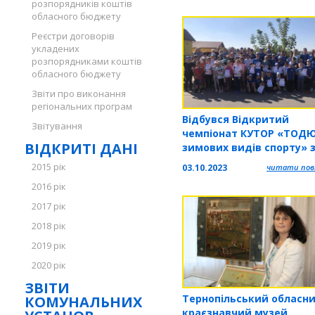
розпорядників коштів
обласного бюджету
Реєстри договорів
укладених
розпорядниками коштів
обласного бюджету
Звіти про виконання
регіональних програм
Відбувся Відкритий
Звітування
чемпіонат КУТОР «ТОДЮ
ВІДКРИТІ ДАНІ
зимових видів спорту» 
лижних гонок на
2015 рік
03.10.2023
читати повн
лижоролерах та кросу
2016 рік
2017 рік
2018 рік
2019 рік
2020 рік
ЗВІТИ
Тернопільський обласн
КОМУНАЛЬНИХ
краєзнавчий музей