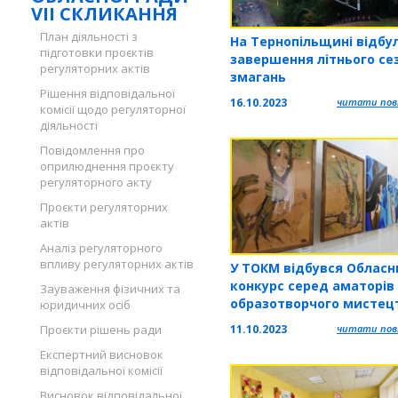
VII СКЛИКАННЯ
План діяльності з
На Тернопільщині відбу
підготовки проєктів
завершення літнього се
регуляторних актів
змагань
Рішення відповідальної
16.10.2023
читати повн
комісії щодо регуляторної
діяльності
Повідомлення про
оприлюднення проєкту
регуляторного акту
Проєкти регуляторних
актів
Аналіз регуляторного
впливу регуляторних актів
У ТОКМ відбувся Обласн
конкурс серед аматорів
Зауваження фізичних та
образотворчого мистец
юридичних осіб
імені Олени Кульчицько
11.10.2023
читати повн
Проєкти рішень ради
Експертний висновок
відповідальної комісії
Висновок відповідальної