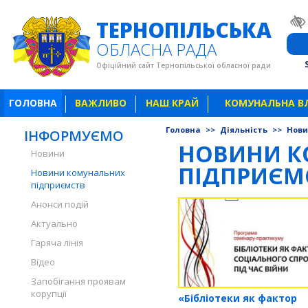
ТЕРНОПІЛЬСЬКА
ОБЛАСНА РАДА
Офіційний сайт Тернопільської обласної ради
ГОЛОВНА
ВАЖЛИВО
НАШ КРАЙ
КОМУНАЛЬНА В
Головна
>>
Діяльність
>>
Нови
ІНФОРМУЄМО
НОВИНИ К
Новини
ПІДПРИЄМ
Новини комунальних
підприємств
Анонси подій
Актуально
Гаряча лінія
Відео
Запобігання проявам
корупції
«Бібліотеки як фактор