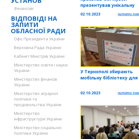
УСТАНОВ
презентував унікальну
Фінансові
колекцію почаївських
02.10.2023
читати повн
ВІДПОВІДІ НА
старожитностей
ЗАПИТИ
ОБЛАСНОЇ РАДИ
Офіс Президента України
Верховна Рада України:
Кабінет Міністрів України
Міністерство освіти і науки
України
У Тернополі збирають
мобільну бібліотеку для
Міністерство фінансів
України
02.10.2023
читати повн
Міністерство аграрної
політики та
продовольства України
Міністерство
інфраструктури України
Міністерство соціальної
політики України