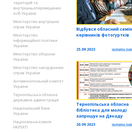
територій та
внутрішньопереміщених
осіб України
Міністерство внутрішніх
справ України
Відбувся обласний семі
керівників фотогуртків
Міністерство
інформаційної політики
України
25.09.2023
читати повн
Міністерство оборони
України
Міністерство закордонних
справ України
Антимонопольний комітет
України
Тернопільська обласна
державна адміністрація
Тернопільська обласна
Національний банк
бібліотека для молоді
України
запрошує на Декаду
відкритих дверей
Національна комісія
20.09.2023
читати повн
НКРЕКП