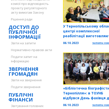
комісії про відповідність
проєкту регуляторного
акту вимогам Закону
Рішення ради
ДОСТУП ДО
У Тернопільському обла
ПУБЛІЧНОЇ
центрі комплексної
ІНФОРМАЦІЇ
реабілітації виготовляю
обереги для військових
Звіти на запити
06.10.2023
читати повн
Нормативно-правові акти
Подати запит на
інформацію
ЗВЕРНЕННЯ
ГРОМАДЯН
Звіти на звернення
Подати звернення
«Бібліотечна біографіст
Тернопілля»: в ТОУНБ
ПУБЛІЧНІ
відбувся День фахівця 
ФІНАНСИ
працівників бібліотек рі
06.10.2023
читати повн
Звітування головних
видів