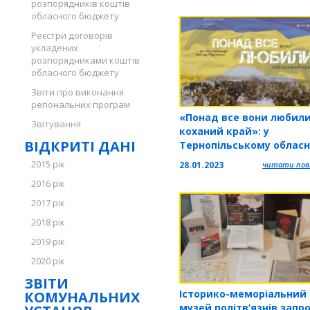
розпорядників коштів
книг
обласного бюджету
Реєстри договорів
укладених
розпорядниками коштів
обласного бюджету
Звіти про виконання
регіональних програм
«Понад все вони любили
Звітування
коханий край»: у
ВІДКРИТІ ДАНІ
Тернопільському облас
краєзнавчому музеї діє
2015 рік
28.01.2023
читати повн
виставка
2016 рік
2017 рік
2018 рік
2019 рік
2020 рік
ЗВІТИ
Історико-меморіальний
КОМУНАЛЬНИХ
музей політв’язнів запр