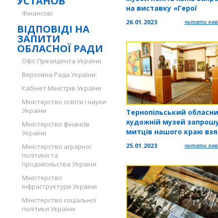
УСТАНОВ
на виставку «Герої
Фінансові
Крутянського Чину»
26.01.2023
читати повн
ВІДПОВІДІ НА
ЗАПИТИ
ОБЛАСНОЇ РАДИ
Офіс Президента України
Верховна Рада України:
Кабінет Міністрів України
Міністерство освіти і науки
України
Тернопільський обласн
художній музей запрош
Міністерство фінансів
митців нашого краю вз
України
участь у спільній вистав
25.01.2023
читати повн
Міністерство аграрної
політики та
продовольства України
Міністерство
інфраструктури України
Міністерство соціальної
політики України