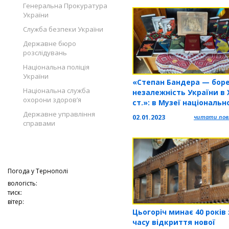
Генеральна Прокуратура
України
Служба безпеки України
Державне бюро
розслідувань
Національна поліція
України
«Степан Бандера — боре
Національна служба
незалежність України в 
охорони здоров’я
ст.»: в Музеї національн
визвольної боротьби
Державне управління
02.01.2023
читати повн
Тернопільщини організ
справами
книжково-ілюстраційну
експозицію
Погода у
Тернополі
вологість:
тиск:
вітер:
Цьогоріч минає 40 років 
часу відкриття нової