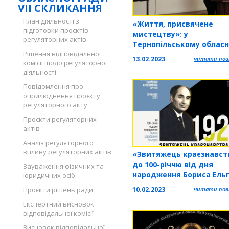
VII СКЛИКАННЯ
План діяльності з
«Життя, присвячене
підготовки проєктів
мистецтву»: у
регуляторних актів
Тернопільському облас
Рішення відповідальної
художньому музеї відбу
13.02.2023
читати повн
комісії щодо регуляторної
вечір пам'яті Антіна Ма
діяльності
Повідомлення про
оприлюднення проєкту
регуляторного акту
Проєкти регуляторних
актів
Аналіз регуляторного
впливу регуляторних актів
«Звитяжець краєзнавст
до 100-річчю від дня
Зауваження фізичних та
народження Бориса Ель
юридичних осіб
у ТОКМ діє виставка
10.02.2023
читати повн
Проєкти рішень ради
Експертний висновок
відповідальної комісії
Висновок відповідальної