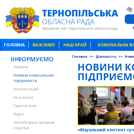
ТЕРНОПІЛЬСЬКА
ОБЛАСНА РАДА
Офіційний сайт Тернопільської обласної ради
ГОЛОВНА
ВАЖЛИВО
НАШ КРАЙ
КОМУНАЛЬНА В
Головна
>>
Діяльність
>>
Нови
ІНФОРМУЄМО
НОВИНИ К
Новини
ПІДПРИЄМ
Новини комунальних
підприємств
Анонси подій
Актуально
Гаряча лінія
Відео
Запобігання проявам
корупції
«Візуальний контент суч