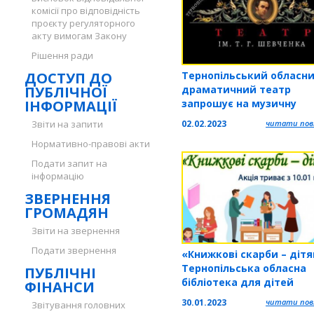
комісії про відповідність
проєкту регуляторного
акту вимогам Закону
Рішення ради
ДОСТУП ДО
Тернопільський обласн
ПУБЛІЧНОЇ
драматичний театр
ІНФОРМАЦІЇ
запрошує на музичну
комедію
Звіти на запити
02.02.2023
читати повн
Нормативно-правові акти
Подати запит на
інформацію
ЗВЕРНЕННЯ
ГРОМАДЯН
Звіти на звернення
Подати звернення
«Книжкові скарби – дітя
Тернопільська обласна
ПУБЛІЧНІ
бібліотека для дітей
ФІНАНСИ
запрошує долучитися д
30.01.2023
читати повн
Звітування головних
масштабної акції по збо