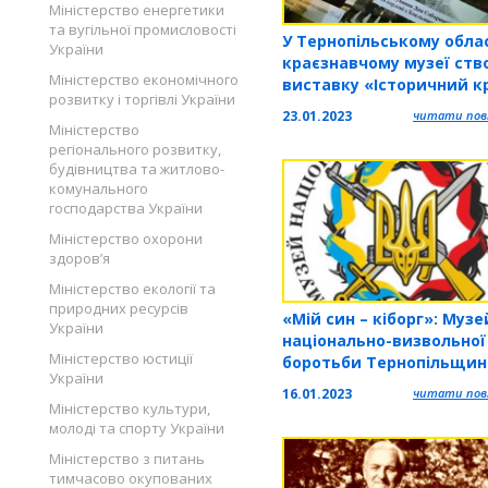
Міністерство енергетики
та вугільної промисловості
У Тернопільському обла
України
краєзнавчому музеї ств
Міністерство економічного
виставку «Історичний к
розвитку і торгівлі України
єднання і соборності»
23.01.2023
читати повн
Міністерство
регіонального розвитку,
будівництва та житлово-
комунального
господарства України
Міністерство охорони
здоров’я
Міністерство екології та
природних ресурсів
«Мій син – кіборг»: Музе
України
національно-визвольної
Міністерство юстиції
боротьби Тернопільщин
України
запрошує на презентаці
16.01.2023
читати повн
книги
Міністерство культури,
молоді та спорту України
Міністерство з питань
тимчасово окупованих