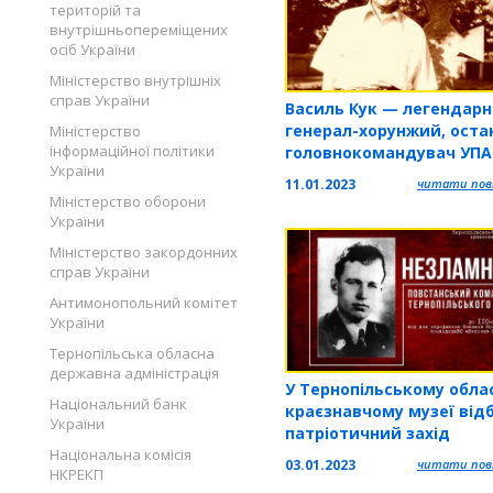
територій та
внутрішньопереміщених
осіб України
Міністерство внутрішніх
справ України
Василь Кук — легендар
генерал-хорунжий, оста
Міністерство
інформаційної політики
головнокомандувач УПА
України
11.01.2023
читати повн
Міністерство оборони
України
Міністерство закордонних
справ України
Антимонопольний комітет
України
Тернопільська обласна
державна адміністрація
У Тернопільському обла
Національний банк
краєзнавчому музеї від
України
патріотичний захід
Національна комісія
03.01.2023
читати повн
НКРЕКП