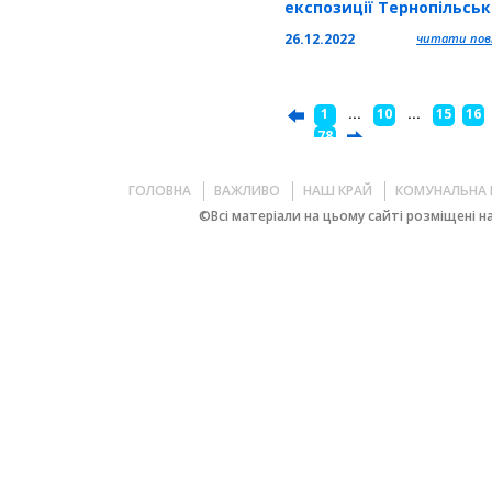
експозиції Тернопільськ
обласного краєзнавчого
26.12.2022
читати повн
музею
1
...
10
...
15
16
...
78
ГОЛОВНА
ВАЖЛИВО
НАШ КРАЙ
КОМУНАЛЬНА 
©Всі матеріали на цьому сайті розміщені на 