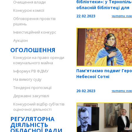
бібліотеки»: у Тернопіль
Очищення влади
обласній бібліотеці для
Конкурсні комісії
молоді відбувся семінар
22.02.2023
читати повн
Обговорення проєктів
тренінг
рішень
Інвестиційний конкурс
Аукціон
ОГОЛОШЕННЯ
Конкурси на право оренди
комунального майна
Пам'ятаємо подвиг Геро
Інформує РВ ФДМУ
Небесної Сотні
На вимогу суду
Тендерні пропозиції
20.02.2023
читати повн
Державні закупівлі
Конкурсний відбір суб’єктів
оціночної діяльності
РЕГУЛЯТОРНА
ДІЯЛЬНІСТЬ
ОБЛАСНОЇ РАДИ