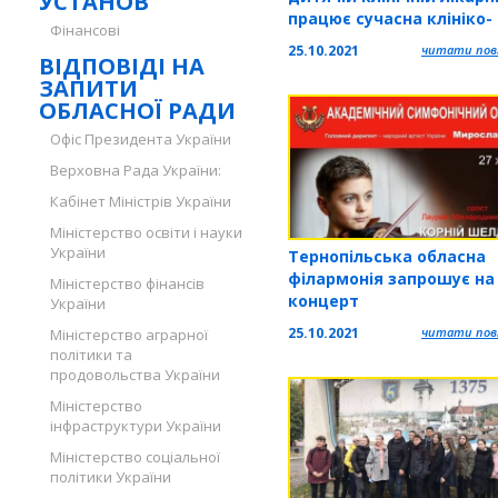
УСТАНОВ
працює сучасна клініко-
Фінансові
діагностична лаборатор
25.10.2021
читати повн
ВІДПОВІДІ НА
ЗАПИТИ
ОБЛАСНОЇ РАДИ
Офіс Президента України
Верховна Рада України:
Кабінет Міністрів України
Міністерство освіти і науки
України
Тернопільська обласна
філармонія запрошує на
Міністерство фінансів
концерт
України
25.10.2021
читати повн
Міністерство аграрної
політики та
продовольства України
Міністерство
інфраструктури України
Міністерство соціальної
політики України