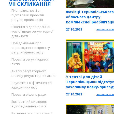
VII СКЛИКАННЯ
План діяльності з
Фахівці Тернопільського
підготовки проєктів
обласного центру
регуляторних актів
комплексної реабілітаці
Рішення відповідальної
долучилися до проекту
27.10.2021
читати повн
комісії щодо регуляторної
«Озеленення планети»
діяльності
Повідомлення про
оприлюднення проєкту
регуляторного акту
Проєкти регуляторних
актів
Аналіз регуляторного
впливу регуляторних актів
У театрі для дітей
Тернопільщини підготу
Зауваження фізичних та
захопливу казку-пригод
юридичних осіб
(ВІДЕО)
27.10.2021
читати повн
Проєкти рішень ради
Експертний висновок
відповідальної комісії
Висновок відповідальної