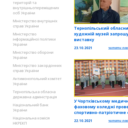
територій та
внутрішньопереміщених
осіб України
Міністерство внутрішніх
справ України
Тернопільський обласн
художній музей запрошу
Міністерство
інформаційної політики
виставку
України
23.10.2021
читати повн
Міністерство оборони
України
Міністерство закордонних
справ України
Антимонопольний комітет
України
Тернопільська обласна
державна адміністрація
У Чортківському медич
Національний банк
фаховому коледжі пров
України
спортивно-патріотичне 
«Козацькі звитяги»
Національна комісія
22.10.2021
читати повн
НКРЕКП