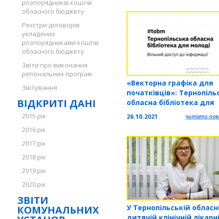
розпорядників коштів
обласного бюджету
Реєстри договорів
укладених
розпорядниками коштів
обласного бюджету
Звіти про виконання
регіональних програм
«Векторна графіка для
Звітування
початківців»: Тернопіль
ВІДКРИТІ ДАНІ
обласна бібліотека для
молоді запрошує на
2015 рік
26.10.2021
читати повн
навчальний курс
2016 рік
2017 рік
2018 рік
2019 рік
2020 рік
ЗВІТИ
У Тернопільській обласн
КОМУНАЛЬНИХ
дитячій клінічній лікарн