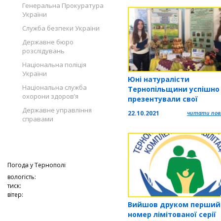
Генеральна Прокуратура
України
Служба безпеки України
Державне бюро
розслідувань
Національна поліція
України
Юні натуралісти
Національна служба
Тернопільщини успішно
охорони здоров’я
презентували свої
досягнення на Всеукраїн
Державне управління
22.10.2021
читати повн
виставці
справами
Погода у
Тернополі
вологість:
тиск:
вітер:
Вийшов друком перший
номер лімітованої серії