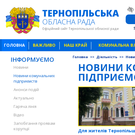
ТЕРНОПІЛЬСЬКА
ОБЛАСНА РАДА
Офіційний сайт Тернопільської обласної ради
ГОЛОВНА
ВАЖЛИВО
НАШ КРАЙ
КОМУНАЛЬНА В
Головна
>>
Діяльність
>>
Нови
ІНФОРМУЄМО
НОВИНИ К
Новини
ПІДПРИЄМ
Новини комунальних
підприємств
Анонси подій
Актуально
Гаряча лінія
Відео
Запобігання проявам
корупції
Для жителів Тернопіль