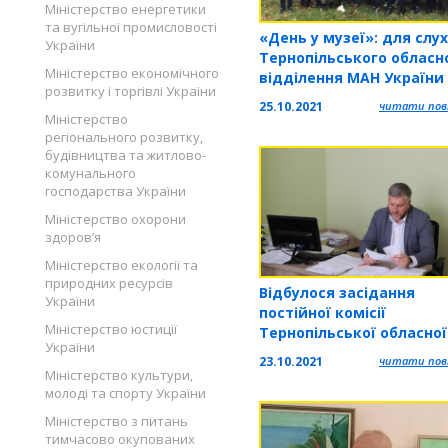
Міністерство енергетики
та вугільної промисловості
«День у музеї»: для слух
України
Тернопільського обласн
Міністерство економічного
відділення МАН України
розвитку і торгівлі України
провели навчальне зан
25.10.2021
читати повн
на базі Бережанського
Міністерство
краєзнавчого музею
регіонального розвитку,
будівництва та житлово-
комунального
господарства України
Міністерство охорони
здоров’я
Міністерство екології та
природних ресурсів
Відбулося засідання
України
постійної комісії
Міністерство юстиції
Тернопільської обласно
України
23.10.2021
читати повн
Міністерство культури,
молоді та спорту України
Міністерство з питань
тимчасово окупованих