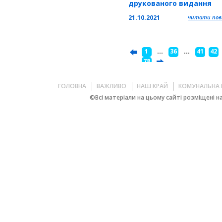
друкованого видання
місячного побіжника
21.10.2021
читати повн
Тернопільського обласн
центру комплексної
реабілітації
1
...
36
...
41
42
...
78
ГОЛОВНА
ВАЖЛИВО
НАШ КРАЙ
КОМУНАЛЬНА 
©Всі матеріали на цьому сайті розміщені на 