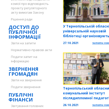
комісії про відповідність
проєкту регуляторного
акту вимогам Закону
Рішення ради
ДОСТУП ДО
У Тернопільській обласн
ПУБЛІЧНОЇ
універсальній науковій
ІНФОРМАЦІЇ
бібліотеці організовуют
низку пізнавальних прое
Звіти на запити
27.10.2021
читати повн
Нормативно-правові акти
Подати запит на
інформацію
ЗВЕРНЕННЯ
ГРОМАДЯН
Звіти на звернення
Подати звернення
Тернопільський обласн
комунальний інститут
ПУБЛІЧНІ
післядипломної педагог
ФІНАНСИ
освіти — «Лідер інновац
26.10.2021
читати повн
Звітування головних
освіті»