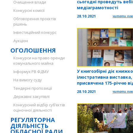
сьогодні проведуть вебі
Очищення влади
медіаграмотності
Конкурсні комісії
28.10.2021
читати повн
Обговорення проєктів
рішень
Інвестиційний конкурс
Аукціон
ОГОЛОШЕННЯ
Конкурси на право оренди
комунального майна
У книгозбірні діє книжк
Інформує РВ ФДМУ
ілюстративна виставка,
На вимогу суду
присвячена 175-річчю ві
Тендерні пропозиції
часу перебування Тарас
28.10.2021
читати повн
Шевченка на Тернопіль
Державні закупівлі
Конкурсний відбір суб’єктів
оціночної діяльності
РЕГУЛЯТОРНА
ДІЯЛЬНІСТЬ
ОБЛАСНОЇ РАДИ