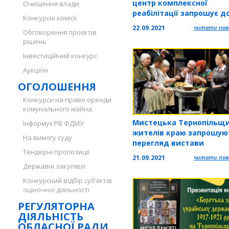
центр комплексної
Очищення влади
реабілітації запрошує д
Конкурсні комісії
«Батьківського клубу»
22.09.2021
читати повн
Обговорення проєктів
рішень
Інвестиційний конкурс
Аукціон
ОГОЛОШЕННЯ
Конкурси на право оренди
комунального майна
Мистецька Тернопільщи
Інформує РВ ФДМУ
жителів краю запрошую
На вимогу суду
перегляд вистави
Тендерні пропозиції
21.09.2021
читати повн
Державні закупівлі
Конкурсний відбір суб’єктів
оціночної діяльності
РЕГУЛЯТОРНА
ДІЯЛЬНІСТЬ
ОБЛАСНОЇ РАДИ