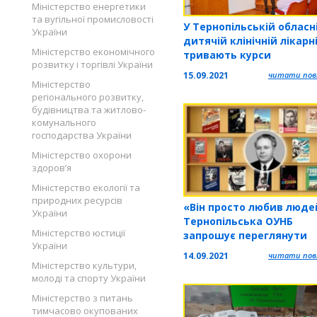
Міністерство енергетики
та вугільної промисловості
У Тернопільській обласн
України
дитячій клінічній лікарн
Міністерство економічного
тривають курси
розвитку і торгівлі України
удосконалення медичн
15.09.2021
читати повн
сестер
Міністерство
регіонального розвитку,
будівництва та житлово-
комунального
господарства України
Міністерство охорони
здоров’я
Міністерство екології та
природних ресурсів
«Він просто любив люде
України
Тернопільська ОУНБ
Міністерство юстиції
запрошує переглянути
України
віртуальну виставку
14.09.2021
читати повн
Міністерство культури,
молоді та спорту України
Міністерство з питань
тимчасово окупованих