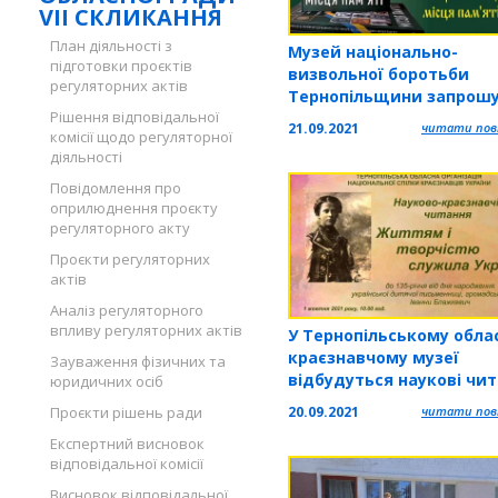
VII СКЛИКАННЯ
План діяльності з
Музей національно-
підготовки проєктів
визвольної боротьби
регуляторних актів
Тернопільщини запрошу
Рішення відповідальної
презентацію книги
21.09.2021
читати повн
комісії щодо регуляторної
діяльності
Повідомлення про
оприлюднення проєкту
регуляторного акту
Проєкти регуляторних
актів
Аналіз регуляторного
впливу регуляторних актів
У Тернопільському обла
краєзнавчому музеї
Зауваження фізичних та
відбудуться наукові чи
юридичних осіб
20.09.2021
читати повн
Проєкти рішень ради
Експертний висновок
відповідальної комісії
Висновок відповідальної