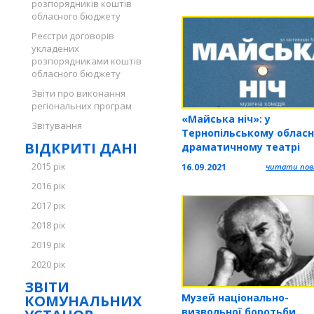
розпорядників коштів
обласного бюджету
Реєстри договорів
укладених
розпорядниками коштів
обласного бюджету
Звіти про виконання
регіональних програм
«Майська ніч»: у
Звітування
Тернопільському облас
ВІДКРИТІ ДАНІ
драматичному театрі
покажуть виставу
2015 рік
16.09.2021
читати повн
2016 рік
2017 рік
2018 рік
2019 рік
2020 рік
ЗВІТИ
Музей національно-
КОМУНАЛЬНИХ
визвольної боротьби