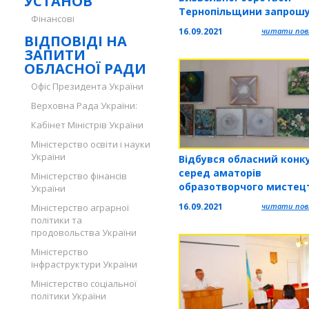
УСТАНОВ
Тернопільщини запрошу
Фінансові
презентацію книги
16.09.2021
читати повн
ВІДПОВІДІ НА
ЗАПИТИ
ОБЛАСНОЇ РАДИ
Офіс Президента України
Верховна Рада України:
Кабінет Міністрів України
Міністерство освіти і науки
України
Відбувся обласний конк
серед аматорів
Міністерство фінансів
образотворчого мистец
України
Тернопільщини імені О
16.09.2021
читати повн
Міністерство аграрної
Кульчицької
політики та
продовольства України
Міністерство
інфраструктури України
Міністерство соціальної
політики України