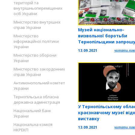
територій та
внутрішньопереміщених
осіб України
Міністерство внутрішніх
справ України
Музей національно-
визвольної боротьби
Міністерство
інформаційної політики
Тернопільщини запрошу
України
виставку
13.09.2021
читати повн
Міністерство оборони
України
Міністерство закордонних
справ України
Антимонопольний комітет
України
Тернопільська обласна
державна адміністрація
У Тернопільському обла
Національний банк
краєзнавчому музеї від
України
виставку
Національна комісія
13.09.2021
читати повн
НКРЕКП