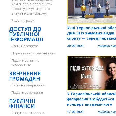
комісії про відповідність
проєкту регуляторного
акту вимогам Закону
Рішення ради
ДОСТУП ДО
Учні Тернопільської обл
ПУБЛІЧНОЇ
ДЮСШ із зимових видів
ІНФОРМАЦІЇ
спорту — серед перемо
Чемпіонату України
Звіти на запити
20.09.2021
читати повн
Нормативно-правові акти
Подати запит на
інформацію
ЗВЕРНЕННЯ
ГРОМАДЯН
Звіти на звернення
Подати звернення
У Тернопільській обласн
філармонії відбудеться
ПУБЛІЧНІ
концерт академічного
ФІНАНСИ
симфонічного оркестру
17.09.2021
читати повн
Звітування головних