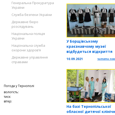
Генеральна Прокуратура
України
Служба безпеки України
Державне бюро
розслідувань
Національна поліція
України
У Борщівському
Національна служба
краєзнавчому музеї
охорони здоров’я
відбудеться відкриття
етнографічних виставок
Державне управління
10.09.2021
читати повн
справами
Погода у
Тернополі
вологість:
тиск:
вітер:
На базі Тернопільської
обласної дитячої клінічн