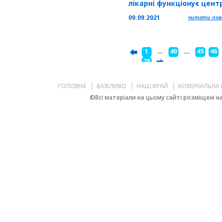
лікарні функціонує цент
ранньої медичної реабіл
09.09.2021
читати повн
1
...
40
...
45
46
...
78
ГОЛОВНА
ВАЖЛИВО
НАШ КРАЙ
КОМУНАЛЬНА 
©Всі матеріали на цьому сайті розміщені на 