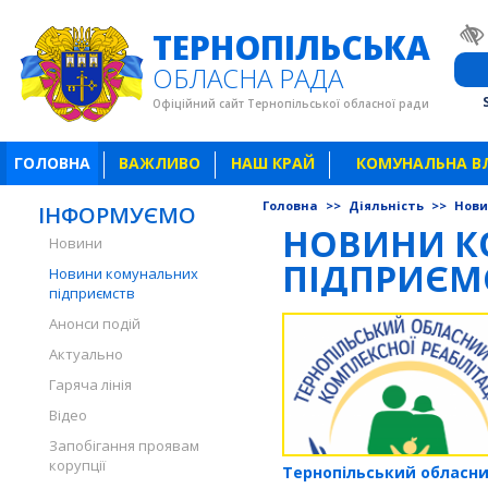
ТЕРНОПІЛЬСЬКА
ОБЛАСНА РАДА
Офіційний сайт Тернопільської обласної ради
ГОЛОВНА
ВАЖЛИВО
НАШ КРАЙ
КОМУНАЛЬНА В
Головна
>>
Діяльність
>>
Нови
ІНФОРМУЄМО
НОВИНИ К
Новини
ПІДПРИЄМ
Новини комунальних
підприємств
Анонси подій
Актуально
Гаряча лінія
Відео
Запобігання проявам
корупції
Тернопільський обласн