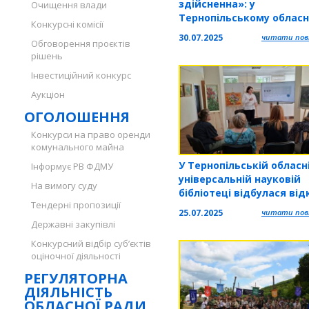
здійсненна»: у
Очищення влади
Тернопільському облас
Конкурсні комісії
пластовому вишкільном
30.07.2025
читати повн
Обговорення проєктів
центрі відбувся новаць
рішень
табір
Інвестиційний конкурс
Аукціон
ОГОЛОШЕННЯ
Конкурси на право оренди
комунального майна
У Тернопільській обласн
Інформує РВ ФДМУ
універсальній науковій
На вимогу суду
бібліотеці відбулася ві
Тендерні пропозиції
інтерактивна лекція
25.07.2025
читати повн
Державні закупівлі
Конкурсний відбір суб’єктів
оціночної діяльності
РЕГУЛЯТОРНА
ДІЯЛЬНІСТЬ
ОБЛАСНОЇ РАДИ