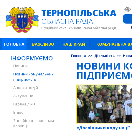
ТЕРНОПІЛЬСЬКА
ОБЛАСНА РАДА
Офіційний сайт Тернопільської обласної ради
ГОЛОВНА
ВАЖЛИВО
НАШ КРАЙ
КОМУНАЛЬНА В
Головна
>>
Діяльність
>>
Нови
ІНФОРМУЄМО
НОВИНИ К
Новини
ПІДПРИЄМ
Новини комунальних
підприємств
Анонси подій
Актуально
Гаряча лінія
Відео
Запобігання проявам
корупції
«Дослідники коду нації. 