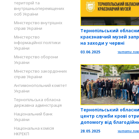
територій та
внутрішньопереміщених
осіб України
Міністерство внутрішніх
справ України
Тернопільський обласн
краєзнавчий музей зап
Міністерство
інформаційної політики
на заходи у червні
України
03.06.2025
читати повн
Міністерство оборони
України
Міністерство закордонних
справ України
Антимонопольний комітет
України
Тернопільська обласна
державна адміністрація
Тернопільський обласн
Національний банк
центр служби крові отр
України
допомогу від благодійни
Німеччини
Національна комісія
28.05.2025
читати повн
НКРЕКП