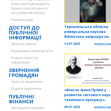
комісії про відповідність
проєкту регуляторного
акту вимогам Закону
Рішення ради
ДОСТУП ДО
Тернопільська обласна
ПУБЛІЧНОЇ
універсальна наукова
ІНФОРМАЦІЇ
бібліотека запрошує на
творчу зустріч з Руслан
Звіти на запити
14.07.2025
читати повн
Горовим
Нормативно-правові акти
Подати запит на
інформацію
ЗВЕРНЕННЯ
ГРОМАДЯН
Звіти на звернення
Подати звернення
«Внесок Івана Пулюя у
розвиток світового наук
ПУБЛІЧНІ
технічного прогресу»:
ФІНАНСИ
документний фонд
09.07.2025
читати повн
Звітування головних
Тернопільської обласної