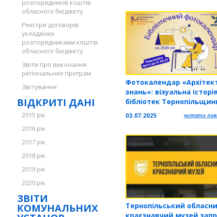
розпорядників коштів
універсальної наукової
обласного бюджету
бібліотеки поповнився 
Реєстри договорів
електронним виданням
укладених
розпорядниками коштів
обласного бюджету
Звіти про виконання
регіональних програм
Фотокалендар «Архітек
Звітування
знань»: візуальна історі
ВІДКРИТІ ДАНІ
бібліотек Тернопільщин
2015 рік
03.07.2025
читати повн
2016 рік
2017 рік
2018 рік
2019 рік
2020 рік
ЗВІТИ
Тернопільський обласн
КОМУНАЛЬНИХ
краєзнавчий музей зап