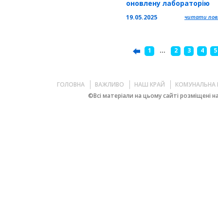
оновлену лабораторію
контролю якості
19.05.2025
читати повн
1
...
2
3
4
5
ГОЛОВНА
ВАЖЛИВО
НАШ КРАЙ
КОМУНАЛЬНА 
©Всі матеріали на цьому сайті розміщені на 