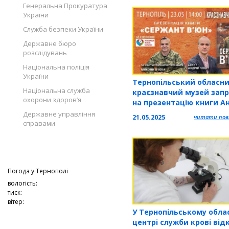
Генеральна Прокуратура
України
Служба безпеки України
Державне бюро
розслідувань
Національна поліція
України
Тернопільський обласн
Національна служба
краєзнавчий музей зап
охорони здоров’я
на презентацію книги А
Чобота «Сержант В’юн»
Державне управління
21.05.2025
читати повн
справами
Погода у
Тернополі
вологість:
тиск:
вітер:
У Тернопільському обла
центрі служби крові від