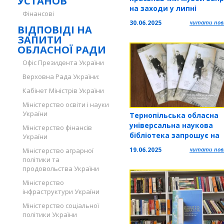
УСТАНОВ
на заходи у липні
Фінансові
30.06.2025
читати повн
ВІДПОВІДІ НА
ЗАПИТИ
ОБЛАСНОЇ РАДИ
Офіс Президента України
Верховна Рада України:
Кабінет Міністрів України
Міністерство освіти і науки
України
Тернопільська обласна
універсальна наукова
Міністерство фінансів
бібліотека запрошує на
України
презентацію книжки «Д
19.06.2025
читати повн
Міністерство аграрної
нащадки катів мого нар
політики та
Факти з життя репресов
продовольства України
Ольги Гуцал» Ростислав
Міністерство
Новоженця
інфраструктури України
Міністерство соціальної
політики України