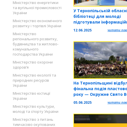
Міністерство енергетики
та вугільної промисловості
У Тернопільській обласн
України
бібліотеці для молоді
Міністерство економічного
підготували інформаці
розвитку і торгівлі України
дайджест «Бібліотерапі
12.06.2025
читати повн
лікування читанням»
Міністерство
регіонального розвитку,
будівництва та житлово-
комунального
господарства України
Міністерство охорони
здоров’я
Міністерство екології та
природних ресурсів
На Тернопільщині відбу
України
фінальна подія пластов
Міністерство юстиції
року — Окружне Свято В
України
2025
05.06.2025
читати повн
Міністерство культури,
молоді та спорту України
Міністерство з питань
тимчасово окупованих