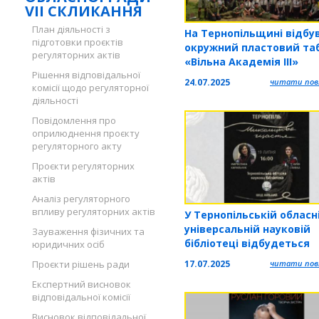
VII СКЛИКАННЯ
План діяльності з
На Тернопільщині відбу
підготовки проєктів
окружний пластовий таб
регуляторних актів
«Вільна Академія ІІІ»
Рішення відповідальної
24.07.2025
читати повн
комісії щодо регуляторної
діяльності
Повідомлення про
оприлюднення проєкту
регуляторного акту
Проєкти регуляторних
актів
Аналіз регуляторного
впливу регуляторних актів
У Тернопільській обласн
універсальній науковій
Зауваження фізичних та
бібліотеці відбудеться
юридичних осіб
презентація роману
17.07.2025
читати повн
Проєкти рішень ради
Мирослави Кирильчук
Експертний висновок
«Микольцьове щастя»
відповідальної комісії
Висновок відповідальної