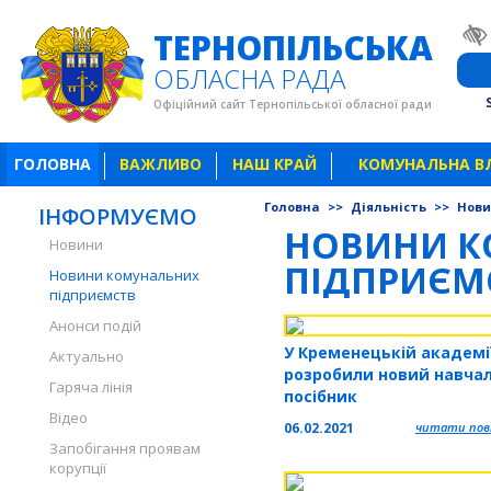
ТЕРНОПІЛЬСЬКА
ОБЛАСНА РАДА
Офіційний сайт Тернопільської обласної ради
ГОЛОВНА
ВАЖЛИВО
НАШ КРАЙ
КОМУНАЛЬНА В
Головна
>>
Діяльність
>>
Нови
ІНФОРМУЄМО
НОВИНИ К
Новини
ПІДПРИЄМ
Новини комунальних
підприємств
Анонси подій
У Кременецькій академі
Актуально
розробили новий навча
Гаряча лінія
посібник
Відео
06.02.2021
читати повн
Запобігання проявам
корупції