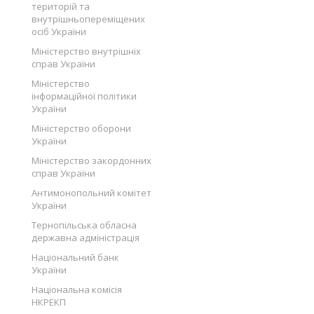
територій та
внутрішньопереміщених
осіб України
Міністерство внутрішніх
справ України
Міністерство
інформаційної політики
України
Міністерство оборони
України
Міністерство закордонних
справ України
Антимонопольний комітет
України
Тернопільська обласна
державна адміністрація
Національний банк
України
Національна комісія
НКРЕКП