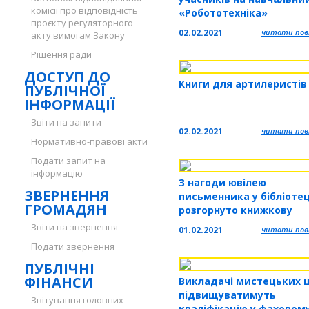
комісії про відповідність
«Робототехніка»
проєкту регуляторного
02.02.2021
читати повн
акту вимогам Закону
Рішення ради
ДОСТУП ДО
Книги для артилеристів
ПУБЛІЧНОЇ
ІНФОРМАЦІЇ
Звіти на запити
02.02.2021
читати повн
Нормативно-правові акти
Подати запит на
інформацію
З нагоди ювілею
ЗВЕРНЕННЯ
письменника у бібліотец
ГРОМАДЯН
розгорнуто книжкову
виставку
Звіти на звернення
01.02.2021
читати повн
Подати звернення
ПУБЛІЧНІ
ФІНАНСИ
Викладачі мистецьких 
підвищуватимуть
Звітування головних
кваліфікацію у фаховом