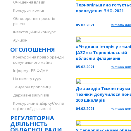
Очищення влади
Тернопільщина готуєть
Конкурсні комісії
проведення ЗНО-2021
Обговорення проєктів
рішень
05.02.2021
читати повн
Інвестиційний конкурс
Аукціон
«Різдвяна історія у стилі
ОГОЛОШЕННЯ
JAZZ» в Тернопільській
Конкурси на право оренди
обласній філармонії
комунального майна
05.02.2021
читати повн
Інформує РВ ФДМУ
На вимогу суду
Тендерні пропозиції
До заходів Тижня науки 
техніки долучилося пон
Державні закупівлі
200 школярів
Конкурсний відбір суб’єктів
оціночної діяльності
04.02.2021
читати повн
РЕГУЛЯТОРНА
ДІЯЛЬНІСТЬ
ОБЛАСНОЇ РАДИ
У Тернопільському обла