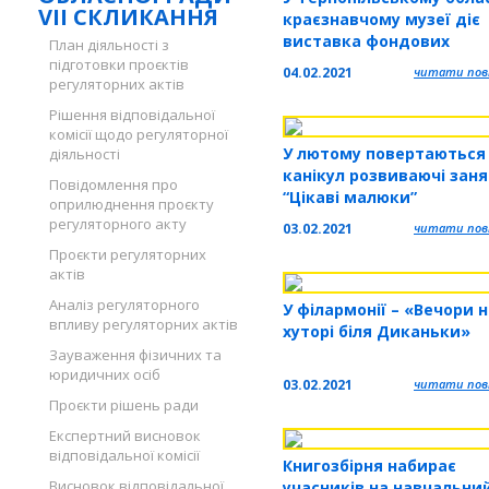
VII СКЛИКАННЯ
краєзнавчому музеї діє
виставка фондових
План діяльності з
матеріалів «Янголе зем
підготовки проєктів
04.02.2021
читати повн
регуляторних актів
зупинись…»
Рішення відповідальної
комісії щодо регуляторної
У лютому повертаються
діяльності
канікул розвиваючі зан
Повідомлення про
“Цікаві малюки”
оприлюднення проєкту
регуляторного акту
03.02.2021
читати повн
Проєкти регуляторних
актів
Аналіз регуляторного
У філармонії – «Вечори 
впливу регуляторних актів
хуторі біля Диканьки»
Зауваження фізичних та
юридичних осіб
03.02.2021
читати повн
Проєкти рішень ради
Експертний висновок
відповідальної комісії
Книгозбірня набирає
Висновок відповідальної
учасників на навчальни