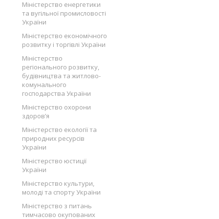
Міністерство енергетики
та вугільної промисловості
України
Міністерство економічного
розвитку і торгівлі України
Міністерство
регіонального розвитку,
будівництва та житлово-
комунального
господарства України
Міністерство охорони
здоров’я
Міністерство екології та
природних ресурсів
України
Міністерство юстиції
України
Міністерство культури,
молоді та спорту України
Міністерство з питань
тимчасово окупованих