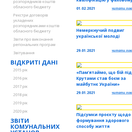
розпорядників коштів
коледжі
обласного бюджету
01.02.2021
читати повн
Реєстри договорів
укладених
розпорядниками коштів
Немеркнучий подвиг
обласного бюджету
української молоді
Звіти про виконання
регіональних програм
29.01.2021
читати повн
Звітування
ВІДКРИТІ ДАНІ
2015 рік
«Пам’ятаймо, що бій під
2016 рік
Крутами став боєм за
майбутнє України»
2017 рік
29.01.2021
читати повн
2018 рік
2019 рік
2020 рік
Підсумки проєкту щодо
ЗВІТИ
формування здорового
КОМУНАЛЬНИХ
способу життя