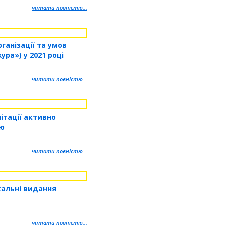
читати повністю...
ганізації та умов
ра») у 2021 році
читати повністю...
ітації активно
ію
читати повністю...
кальні видання
читати повністю...