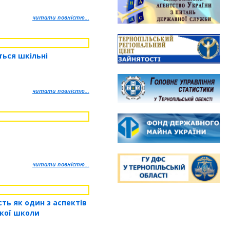
читати повністю...
ься шкільні
читати повністю...
читати повністю...
сть як один з аспектів
ької школи