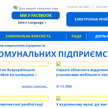
|
ПОШУК НА САЙТІ
КОНТАК
Для людей з вадами зору
Звичайна версія сайту
МИ У FACEBOOK
ЕЛЕКТРОННА ПРИ
Select Language
▼
КОМУНАЛЬНА ВЛАСНІСТЬ
РАДА
ДІЯЛЬН
ни комунальних підприємств
ОМУНАЛЬНИХ ПІДПРИЄМС
тап Всеукраїнської
Слухачі обласного відділен
 «Моя Батьківщина –
учасниками мобільного лек
читати повністю...
31.12.2020
мплексної реабілітації
У художньому музеї діє вис