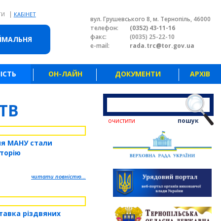
|
ТИ
КАБІНЕТ
вул. Грушевського 8, м. Тернопіль, 46000
телефон:
(0352) 43-11-16
факс:
(0035) 25-22-10
ЙМАЛЬНЯ
e-mail:
rada.trc@tor.gov.ua
ІСТЬ
ОН-ЛАЙН
ДОКУМЕНТИ
АРХІВ
ТВ
очистити
пошук
ня МАНУ стали
торію
читати повністю...
тавка різдвяних