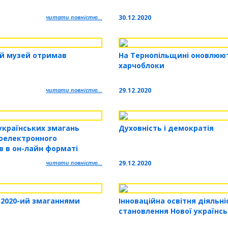
читати повністю...
30.12.2020
ій музей отримав
На Тернопільщині оновлюют
харчоблоки
читати повністю...
29.12.2020
українських змагань
Духовність і демократія
іоелектронного
 в он-лайн форматі
читати повністю...
29.12.2020
 2020-ий змаганнями
Інноваційна освітня діяльні
становлення Нової українс