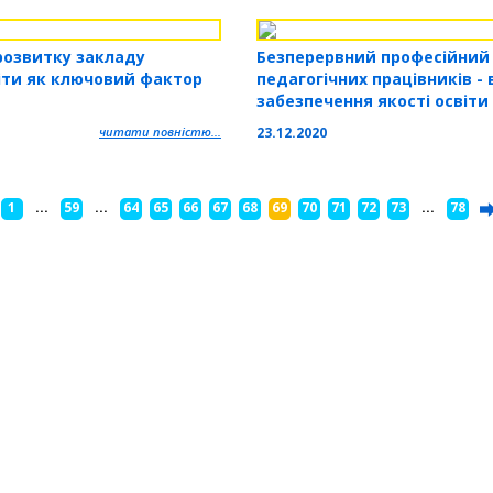
розвитку закладу
Безперервний професійний
віти як ключовий фактор
педагогічних працівників -
забезпечення якості освіти
читати повністю...
23.12.2020
1
...
59
...
64
65
66
67
68
69
70
71
72
73
...
78