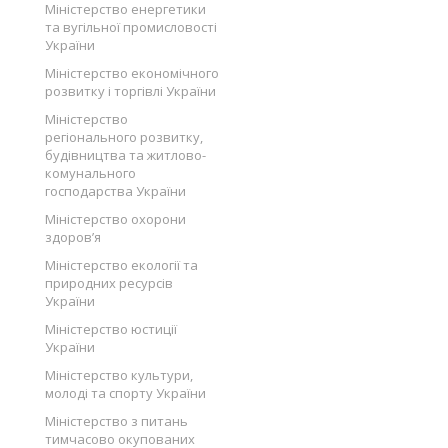
Міністерство енергетики
та вугільної промисловості
України
Міністерство економічного
розвитку і торгівлі України
Міністерство
регіонального розвитку,
будівництва та житлово-
комунального
господарства України
Міністерство охорони
здоров’я
Міністерство екології та
природних ресурсів
України
Міністерство юстиції
України
Міністерство культури,
молоді та спорту України
Міністерство з питань
тимчасово окупованих