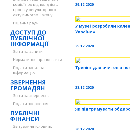
комісії про відповідність
29.12.2020
проєкту регуляторного
акту вимогам Закону
Рішення ради
У музеї розробили кале
ДОСТУП ДО
України»
ПУБЛІЧНОЇ
ІНФОРМАЦІЇ
29.12.2020
Звіти на запити
Нормативно-правові акти
Тренінг для вчителів по
Подати запит на
інформацію
ЗВЕРНЕННЯ
ГРОМАДЯН
28.12.2020
Звіти на звернення
Подати звернення
Як підтримувати обдар
ПУБЛІЧНІ
ФІНАНСИ
Звітування головних
28.12.2020