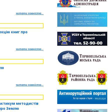
читати повністю...
екцію книг про
читати повністю...
ею
читати повністю...
актикум методистів
 про Землю