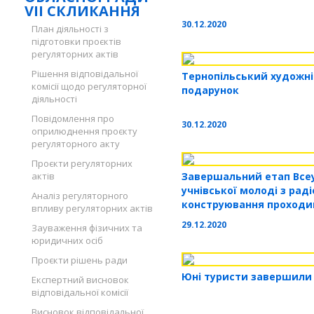
VII СКЛИКАННЯ
30.12.2020
План діяльності з
підготовки проєктів
регуляторних актів
Рішення відповідальної
Тернопільський художн
комісії щодо регуляторної
подарунок
діяльності
Повідомлення про
30.12.2020
оприлюднення проєкту
регуляторного акту
Проєкти регуляторних
актів
Завершальний етап Все
учнівської молоді з рад
Аналіз регуляторного
конструювання проходив
впливу регуляторних актів
29.12.2020
Зауваження фізичних та
юридичних осіб
Проєкти рішень ради
Юні туристи завершили
Експертний висновок
відповідальної комісії
Висновок відповідальної