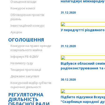
налагоджує міжнародну
Очищення влади
Конкурсні комісії
31.12.2020
Обговорення проєктів
рішень
Інвестиційний конкурс
У передчутті різдвяного
Аукціон
ОГОЛОШЕННЯ
Конкурси на право оренди
31.12.2020
комунального майна
Інформує РВ ФДМУ
На вимогу суду
Відбувся обласний семін
радіоконструювання та 
Тендерні пропозиції
Державні закупівлі
30.12.2020
Конкурсний відбір суб’єктів
оціночної діяльності
РЕГУЛЯТОРНА
Підбито підсумки Всеук
ДІЯЛЬНІСТЬ
"Скарбниця народної ду
ОБЛАСНОЇ РАДИ