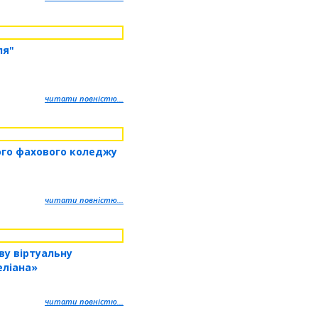
ля"
читати повністю...
ого фахового коледжу
читати повністю...
ву віртуальну
еліана»
читати повністю...