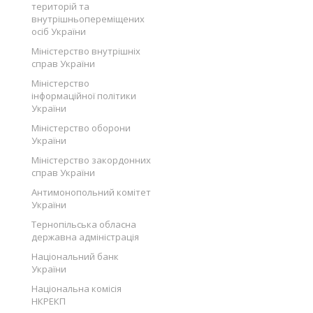
територій та
внутрішньопереміщених
осіб України
Міністерство внутрішніх
справ України
Міністерство
інформаційної політики
України
Міністерство оборони
України
Міністерство закордонних
справ України
Антимонопольний комітет
України
Тернопільська обласна
державна адміністрація
Національний банк
України
Національна комісія
НКРЕКП