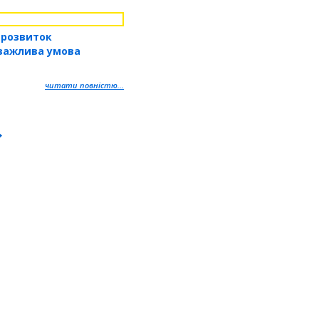
 розвиток
 важлива умова
читати повністю...