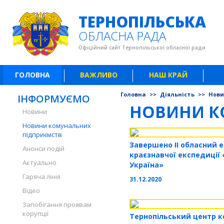
ТЕРНОПІЛЬСЬКА
ОБЛАСНА РАДА
Офіційний сайт Тернопільської обласної ради
ГОЛОВНА
ВАЖЛИВО
НАШ КРАЙ
Головна
>>
Діяльність
>>
Нови
ІНФОРМУЄМО
НОВИНИ К
Новини
Новини комунальних
підприємств
Завершено ІІ обласний е
Анонси подій
краєзнавчої експедиції
Актуально
Україна»
Гаряча лінія
31.12.2020
Відео
Запобігання проявам
корупції
Тернопільський центр ко