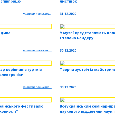
 співпрацю
листівок
читати повністю...
31.12.2020
 дива
У музеї представляють кол
Степана Бандеру
читати повністю...
30.12.2020
ар керівників гуртків
Творча зустріч із майстрин
електроніки
читати повністю...
30.12.2020
раїнського фестивалю
Всеукраїнський семінар-пр
ховності"
наукового відділення наук