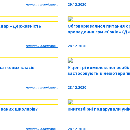
читати повністю...
29.12.2020
ндар «Державність
Обговорювалися питання ор
проведення гри «Сокіл» (Джу
читати повністю...
28.12.2020
чаткових класів
У центрі комплексної реабіл
застосовують кінезіотерап
читати повністю...
28.12.2020
ованих школярів?
Книгозбірні подарували уні
читати повністю...
28.12.2020