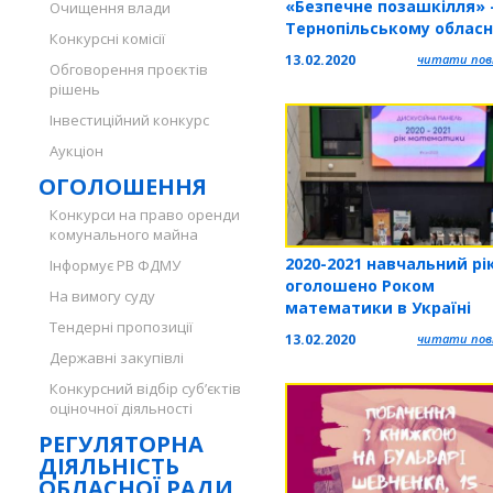
«Безпечне позашкілля» -
Очищення влади
Тернопільському облас
Конкурсні комісії
центрі еколого-
13.02.2020
читати повн
Обговорення проєктів
натуралістичної творчос
рішень
учнівської молоді
Інвестиційний конкурс
Аукціон
ОГОЛОШЕННЯ
Конкурси на право оренди
комунального майна
2020-2021 навчальний рі
Інформує РВ ФДМУ
оголошено Роком
На вимогу суду
математики в Україні
Тендерні пропозиції
13.02.2020
читати повн
Державні закупівлі
Конкурсний відбір суб’єктів
оціночної діяльності
РЕГУЛЯТОРНА
ДІЯЛЬНІСТЬ
ОБЛАСНОЇ РАДИ