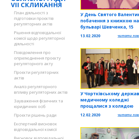
VII СКЛИКАННЯ
План діяльності з
У День Святого Валенти
підготовки проєктів
побачення з книжкою на
регуляторних актів
бульварі Шевченка, 15
Рішення відповідальної
13.02.2020
читати повн
комісії щодо регуляторної
діяльності
Повідомлення про
оприлюднення проєкту
регуляторного акту
Проєкти регуляторних
актів
Аналіз регуляторного
впливу регуляторних актів
У Чортківському держа
медичному коледжі
Зауваження фізичних та
прощалися з колядою
юридичних осіб
12.02.2020
читати повн
Проєкти рішень ради
Експертний висновок
відповідальної комісії
Висновок відповідальної