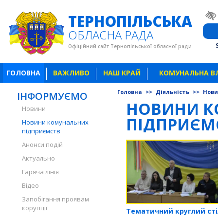
ТЕРНОПІЛЬСЬКА
ОБЛАСНА РАДА
Офіційний сайт Тернопільської обласної ради
ГОЛОВНА
ВАЖЛИВО
НАШ КРАЙ
КОМУНАЛЬНА В
Головна
>>
Діяльність
>>
Нови
ІНФОРМУЄМО
НОВИНИ К
Новини
ПІДПРИЄМ
Новини комунальних
підприємств
Анонси подій
Актуально
Гаряча лінія
Відео
Запобігання проявам
корупції
Тематичний круглий сті