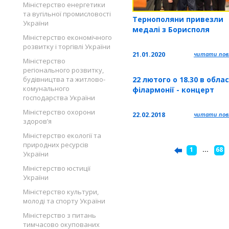
Міністерство енергетики
та вугільної промисловості
Тернополяни привезли
України
медалі з Борисполя
Міністерство економічного
розвитку і торгівлі України
21.01.2020
читати повн
Міністерство
регіонального розвитку,
22 лютого о 18.30 в обла
будівництва та житлово-
комунального
філармонії - концерт
господарства України
Міністерство охорони
22.02.2018
читати повн
здоров’я
Міністерство екології та
природних ресурсів
1
...
68
України
Міністерство юстиції
України
Міністерство культури,
молоді та спорту України
Міністерство з питань
тимчасово окупованих