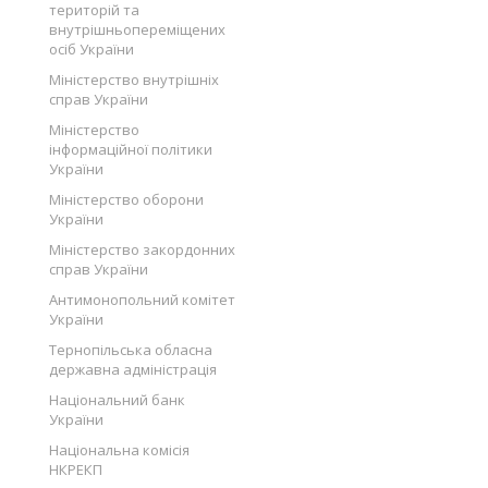
територій та
внутрішньопереміщених
осіб України
Міністерство внутрішніх
справ України
Міністерство
інформаційної політики
України
Міністерство оборони
України
Міністерство закордонних
справ України
Антимонопольний комітет
України
Тернопільська обласна
державна адміністрація
Національний банк
України
Національна комісія
НКРЕКП