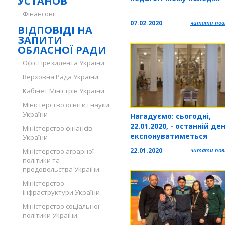
УСТАНОВ
Фінансові
07.02.2020
читати повн
ВІДПОВІДІ НА
ЗАПИТИ
ОБЛАСНОЇ РАДИ
Офіс Президента України
Верховна Рада України:
Кабінет Міністрів України
Міністерство освіти і науки
України
Нагадуємо: сьогодні,
22.01.2020, - останній де
Міністерство фінансів
експонуватиметься
України
Різдвяно-новорічна вис
22.01.2020
читати повн
Міністерство аграрної
«Дідух – різдвяний дух»
політики та
продовольства України
Міністерство
інфраструктури України
Міністерство соціальної
політики України