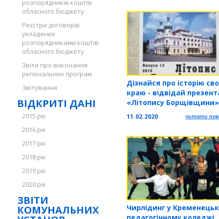
розпорядників коштів
нескорених»
обласного бюджету
Реєстри договорів
укладених
розпорядниками коштів
обласного бюджету
Звіти про виконання
регіональних програм
Дізнайся про історію св
Звітування
краю - відвідай презент
ВІДКРИТІ ДАНІ
«Літопису Борщівщини»
2015 рік
11.02.2020
читати повн
2016 рік
2017 рік
2018 рік
2019 рік
2020 рік
ЗВІТИ
Чирлідинг у Кременець
КОМУНАЛЬНИХ
педагогічному коледжі