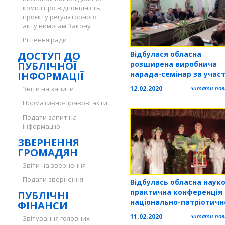
комісії про відповідність
проєкту регуляторного
акту вимогам Закону
Рішення ради
ДОСТУП ДО
Відбулася обласна
ПУБЛІЧНОЇ
розширена виробнича
ІНФОРМАЦІЇ
нарада-семінар за учас
викладачів предмету
Звіти на запити
12.02.2020
читати повн
«Захисту Вітчизни» та
Нормативно-правові акти
директорів з навчально
виховної роботи
Подати запит на
інформацію
ЗВЕРНЕННЯ
ГРОМАДЯН
Звіти на звернення
Подати звернення
Відбулась обласна наук
практична конференція
ПУБЛІЧНІ
національно-патріотичн
ФІНАНСИ
та військово-патріотич
11.02.2020
читати повн
Звітування головних
спрямування «Сила