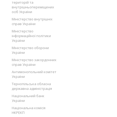
територій та
внутрішньопереміщених
осіб України
Міністерство внутрішніх
справ України
Міністерство
інформаційної політики
України
Міністерство оборони
України
Міністерство закордонних
справ України
Антимонопольний комітет
України
Тернопільська обласна
державна адміністрація
Національний банк
України
Національна комісія
НКРЕКП