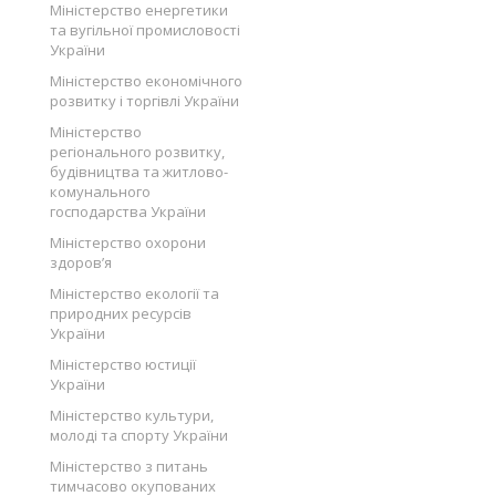
Міністерство енергетики
та вугільної промисловості
України
Міністерство економічного
розвитку і торгівлі України
Міністерство
регіонального розвитку,
будівництва та житлово-
комунального
господарства України
Міністерство охорони
здоров’я
Міністерство екології та
природних ресурсів
України
Міністерство юстиції
України
Міністерство культури,
молоді та спорту України
Міністерство з питань
тимчасово окупованих