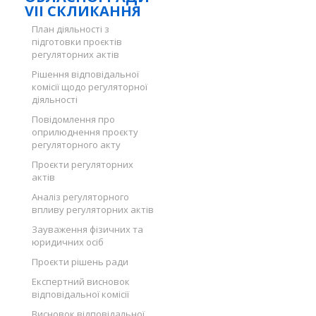
VII СКЛИКАННЯ
План діяльності з
підготовки проєктів
регуляторних актів
Рішення відповідальної
комісії щодо регуляторної
діяльності
Повідомлення про
оприлюднення проєкту
регуляторного акту
Проєкти регуляторних
актів
Аналіз регуляторного
впливу регуляторних актів
Зауваження фізичних та
юридичних осіб
Проєкти рішень ради
Експертний висновок
відповідальної комісії
Висновок відповідальної