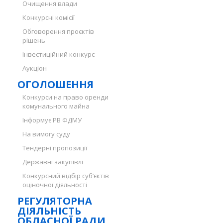
Очищення влади
Конкурсні комісії
Обговорення проєктів
рішень
Інвестиційний конкурс
Аукціон
ОГОЛОШЕННЯ
Конкурси на право оренди
комунального майна
Інформує РВ ФДМУ
На вимогу суду
Тендерні пропозиції
Державні закупівлі
Конкурсний відбір суб’єктів
оціночної діяльності
РЕГУЛЯТОРНА
ДІЯЛЬНІСТЬ
ОБЛАСНОЇ РАДИ