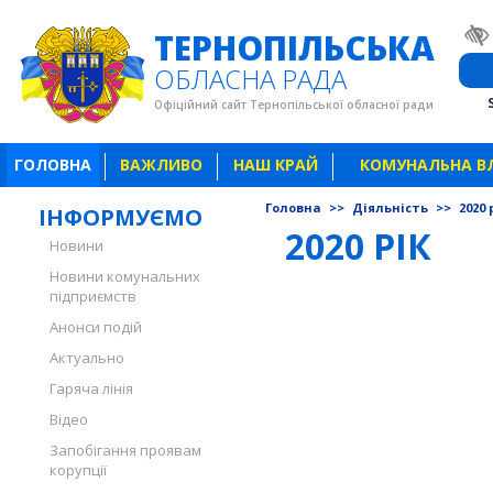
ТЕРНОПІЛЬСЬКА
ОБЛАСНА РАДА
Офіційний сайт Тернопільської обласної ради
ГОЛОВНА
ВАЖЛИВО
НАШ КРАЙ
КОМУНАЛЬНА В
Головна
>>
Діяльність
>>
2020 
ІНФОРМУЄМО
2020 РІК
Новини
Новини комунальних
підприємств
Анонси подій
Актуально
Гаряча лінія
Відео
Запобігання проявам
корупції