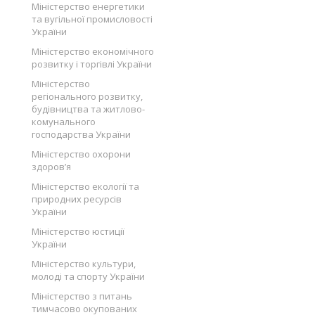
Міністерство енергетики
та вугільної промисловості
України
Міністерство економічного
розвитку і торгівлі України
Міністерство
регіонального розвитку,
будівництва та житлово-
комунального
господарства України
Міністерство охорони
здоров’я
Міністерство екології та
природних ресурсів
України
Міністерство юстиції
України
Міністерство культури,
молоді та спорту України
Міністерство з питань
тимчасово окупованих