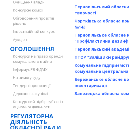
Очищення влади
Тернопільський обласн
Конкурсні комісії
творчості
Обговорення проєктів
Чортківська обласна ко
рішень
№143
Інвестиційний конкурс
Тернопільське обласне 
Аукціон
"Профілактична дезинфе
ОГОЛОШЕННЯ
Тернопільський академі
Конкурси на право оренди
ПТОР "Заліщики райдру
комунального майна
Комунальне підприємст
Інформує РВ ФДМУ
комунальна центральна
На вимогу суду
Бережанське обласне ко
інвентаризації
Тендерні пропозиції
Залозецька обласна ко
Державні закупівлі
Конкурсний відбір суб’єктів
оціночної діяльності
РЕГУЛЯТОРНА
ДІЯЛЬНІСТЬ
ОБЛАСНОЇ РАДИ