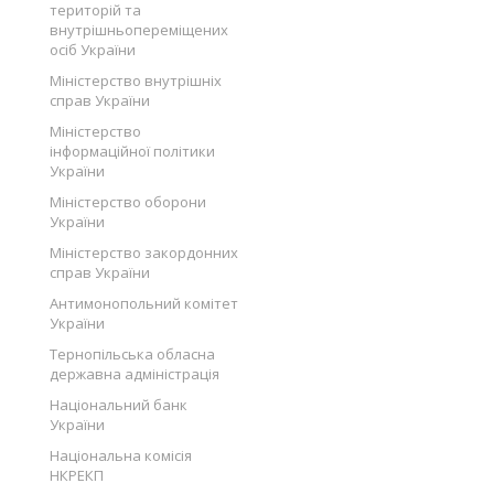
територій та
внутрішньопереміщених
осіб України
Міністерство внутрішніх
справ України
Міністерство
інформаційної політики
України
Міністерство оборони
України
Міністерство закордонних
справ України
Антимонопольний комітет
України
Тернопільська обласна
державна адміністрація
Національний банк
України
Національна комісія
НКРЕКП