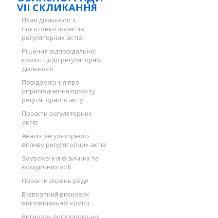
VII СКЛИКАННЯ
План діяльності з
підготовки проєктів
регуляторних актів
Рішення відповідальної
комісії щодо регуляторної
діяльності
Повідомлення про
оприлюднення проєкту
регуляторного акту
Проєкти регуляторних
актів
Аналіз регуляторного
впливу регуляторних актів
Зауваження фізичних та
юридичних осіб
Проєкти рішень ради
Експертний висновок
відповідальної комісії
Висновок відповідальної