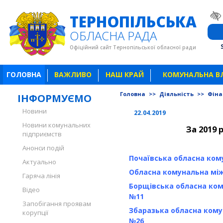
ТЕРНОПІЛЬСЬКА
ОБЛАСНА РАДА
Офіційний сайт Тернопільської обласної ради
ГОЛОВНА
ВАЖЛИВО
НАШ КРАЙ
КОМУНАЛЬНА В
Головна
>>
Діяльність
>>
Фіна
ІНФОРМУЄМО
Новини
22.04.2019
Новини комунальних
За 2019 
підприємств
Анонси подій
Почаївська обласна ком
Актуально
Обласна комунальна між
Гаряча лінія
Борщівська обласна ко
Відео
№11
Запобігання проявам
Збаразька обласна кому
корупції
№26