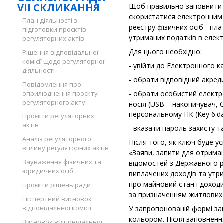
VII СКЛИКАННЯ
Щоб правильно заповнити 
скористатися електронним
План діяльності з
реєстру фізичних осіб - пл
підготовки проєктів
утриманих податків в елект
регуляторних актів
Для цього необхідно:
Рішення відповідальної
комісії щодо регуляторної
- увійти до Електронного к
діяльності
- обрати відповідний акред
Повідомлення про
оприлюднення проєкту
- обрати особистий електр
регуляторного акту
носія (USB – накопичувач, 
персональному ПК (Key 6.da
Проєкти регуляторних
актів
- вказати пароль захисту т
Аналіз регуляторного
Після того, як ключ буде у
впливу регуляторних актів
«Заяви, запити для отрима
Зауваження фізичних та
відомостей з Державного ре
юридичних осіб
виплачених доходів та утр
про майновий стан і доходи
Проєкти рішень ради
за призначенням житлових 
Експертний висновок
відповідальної комісії
У запропонованій формі за
кольором. Після заповненн
Висновок відповідальної