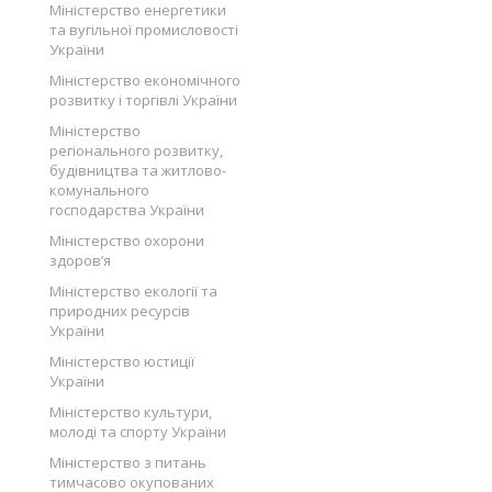
Міністерство енергетики
та вугільної промисловості
України
Міністерство економічного
розвитку і торгівлі України
Міністерство
регіонального розвитку,
будівництва та житлово-
комунального
господарства України
Міністерство охорони
здоров’я
Міністерство екології та
природних ресурсів
України
Міністерство юстиції
України
Міністерство культури,
молоді та спорту України
Міністерство з питань
тимчасово окупованих