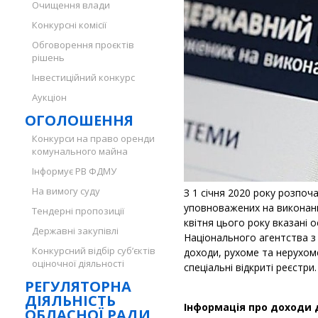
Очищення влади
Конкурсні комісії
Обговорення проєктів
рішень
Інвестиційний конкурс
Аукціон
ОГОЛОШЕННЯ
Конкурси на право оренди
комунального майна
Інформує РВ ФДМУ
На вимогу суду
З 1 січня 2020 року розпоч
уповноважених на виконанн
Тендерні пропозиції
квітня цього року вказані 
Державні закупівлі
Національного агентства з
Конкурсний відбір суб’єктів
доходи, рухоме та нерухо
оціночної діяльності
спеціальні відкриті реєстр
РЕГУЛЯТОРНА
ДІЯЛЬНІСТЬ
Інформація про доходи
ОБЛАСНОЇ РАДИ