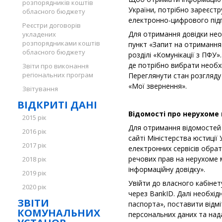
розпорядників коштів
України, потрібно зареєст
обласного бюджету
електронно-цифрового підп
Реєстри договорів
Для отримання довідки нео
укладених
розпорядниками коштів
пункт «Запит на отримання
обласного бюджету
розділі «Комунікації з ПФУ
де потрібно вибрати необхі
Звіти про виконання
регіональних програм
Переглянути стан розгляду
«Мої звернення».
Звітування
ВІДКРИТІ ДАНІ
Відомості про нерухоме
2015 рік
Для отримання відомостей 
2016 рік
сайті Міністерства юстиції 
2017 рік
електронних сервісів обрат
речових прав на нерухоме 
2018 рік
інформаційну довідку».
2019 рік
Увійти до власного кабінет
2020 рік
через BankID. Далі необхід
ЗВІТИ
паспорта», поставити відмі
КОМУНАЛЬНИХ
персональних даних та нада