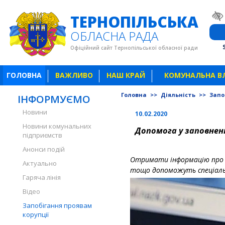
ТЕРНОПІЛЬСЬКА
ОБЛАСНА РАДА
Офіційний сайт Тернопільської обласної ради
ГОЛОВНА
ВАЖЛИВО
НАШ КРАЙ
КОМУНАЛЬНА В
Головна
>>
Діяльність
>>
Запо
ІНФОРМУЄМО
Новини
10.02.2020
Новини комунальних
Допомога у заповненн
підприємств
Анонси подій
Отримати інформацію про д
Актуально
тощо допоможуть спеціальн
Гаряча лінія
Відео
Запобігання проявам
корупції