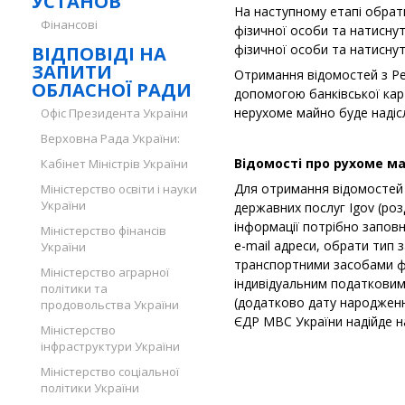
УСТАНОВ
На наступному етапі обрат
Фінансові
фізичної особи та натиснут
фізичної особи та натиснут
ВІДПОВІДІ НА
ЗАПИТИ
Отримання відомостей з Ре
ОБЛАСНОЇ РАДИ
допомогою банківської кар
нерухоме майно буде надісл
Офіс Президента України
Верховна Рада України:
Відомості про рухоме м
Кабінет Міністрів України
Для отримання відомостей 
Міністерство освіти і науки
України
державних послуг Igov (ро
інформації потрібно запов
Міністерство фінансів
e-mail адреси, обрати тип 
України
транспортними засобами фі
Міністерство аграрної
індивідуальним податковим 
політики та
(додатково дату народженн
продовольства України
ЄДР МВС України надійде на
Міністерство
інфраструктури України
Міністерство соціальної
політики України