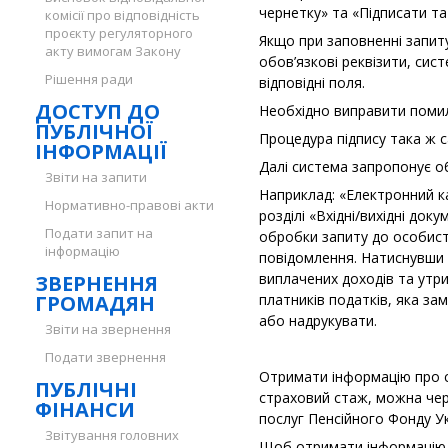
чернетку» та «Підписати та
комісії про відповідність
проєкту регуляторного
Якщо при заповненні запиту
акту вимогам Закону
обов’язкові реквізити, си
Рішення ради
відповідні поля.
ДОСТУП ДО
Необхідно виправити помил
ПУБЛІЧНОЇ
Процедура підпису така ж с
ІНФОРМАЦІЇ
Далі система запропонує о
Звіти на запити
Наприклад: «Електронний к
Нормативно-правові акти
розділі «Вхідні/вихідні док
Подати запит на
обробки запиту до особист
інформацію
повідомлення. Натиснувши 
виплачених доходів та утри
ЗВЕРНЕННЯ
ГРОМАДЯН
платників податків, яка з
або надрукувати.
Звіти на звернення
Подати звернення
Отримати інформацію про с
ПУБЛІЧНІ
страховий стаж, можна чер
ФІНАНСИ
послуг Пенсійного Фонду Ук
Звітування головних
Щоб отримати інформацію 