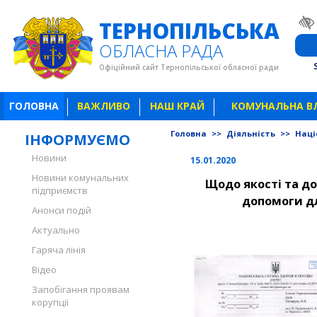
ТЕРНОПІЛЬСЬКА
ОБЛАСНА РАДА
Офіційний сайт Тернопільської обласної ради
ГОЛОВНА
ВАЖЛИВО
НАШ КРАЙ
КОМУНАЛЬНА В
Головна
>>
Діяльність
>>
Наці
ІНФОРМУЄМО
Новини
15.01.2020
Новини комунальних
Щодо якості та до
підприємств
допомоги дл
Анонси подій
Актуально
Гаряча лінія
Відео
Запобігання проявам
корупції