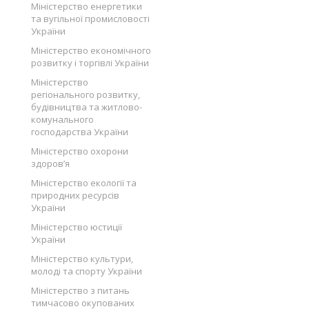
Міністерство енергетики
та вугільної промисловості
України
Міністерство економічного
розвитку і торгівлі України
Міністерство
регіонального розвитку,
будівництва та житлово-
комунального
господарства України
Міністерство охорони
здоров’я
Міністерство екології та
природних ресурсів
України
Міністерство юстиції
України
Міністерство культури,
молоді та спорту України
Міністерство з питань
тимчасово окупованих