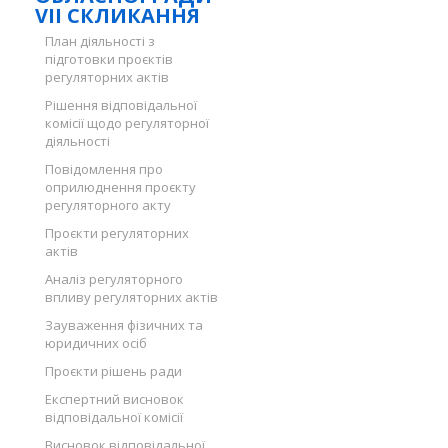
VII СКЛИКАННЯ
План діяльності з
підготовки проєктів
регуляторних актів
Рішення відповідальної
комісії щодо регуляторної
діяльності
Повідомлення про
оприлюднення проєкту
регуляторного акту
Проєкти регуляторних
актів
Аналіз регуляторного
впливу регуляторних актів
Зауваження фізичних та
юридичних осіб
Проєкти рішень ради
Експертний висновок
відповідальної комісії
Висновок відповідальної