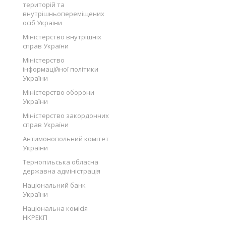
територій та
внутрішньопереміщених
осіб України
Міністерство внутрішніх
справ України
Міністерство
інформаційної політики
України
Міністерство оборони
України
Міністерство закордонних
справ України
Антимонопольний комітет
України
Тернопільська обласна
державна адміністрація
Національний банк
України
Національна комісія
НКРЕКП