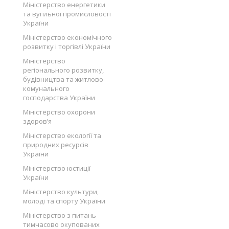
Міністерство енергетики
та вугільної промисловості
України
Міністерство економічного
розвитку і торгівлі України
Міністерство
регіонального розвитку,
будівництва та житлово-
комунального
господарства України
Міністерство охорони
здоров’я
Міністерство екології та
природних ресурсів
України
Міністерство юстиції
України
Міністерство культури,
молоді та спорту України
Міністерство з питань
тимчасово окупованих