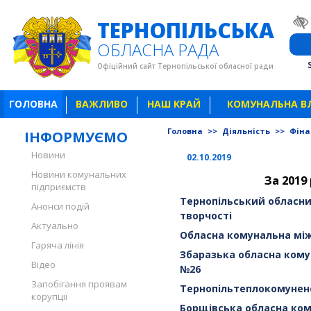
ТЕРНОПІЛЬСЬКА
ОБЛАСНА РАДА
Офіційний сайт Тернопільської обласної ради
ГОЛОВНА
ВАЖЛИВО
НАШ КРАЙ
КОМУНАЛЬНА В
Головна
>>
Діяльність
>>
Фіна
ІНФОРМУЄМО
Новини
02.10.2019
Новини комунальних
За 2019
підприємств
Тернопільський обласн
Анонси подій
творчості
Актуально
Обласна комунальна між
Гаряча лінія
Збаразька обласна кому
Відео
№26
Запобігання проявам
Тернопільтеплокомунен
корупції
Борщівська обласна ко