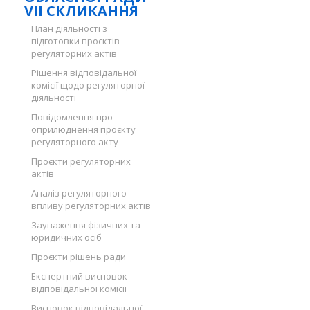
VII СКЛИКАННЯ
План діяльності з
підготовки проєктів
регуляторних актів
Рішення відповідальної
комісії щодо регуляторної
діяльності
Повідомлення про
оприлюднення проєкту
регуляторного акту
Проєкти регуляторних
актів
Аналіз регуляторного
впливу регуляторних актів
Зауваження фізичних та
юридичних осіб
Проєкти рішень ради
Експертний висновок
відповідальної комісії
Висновок відповідальної