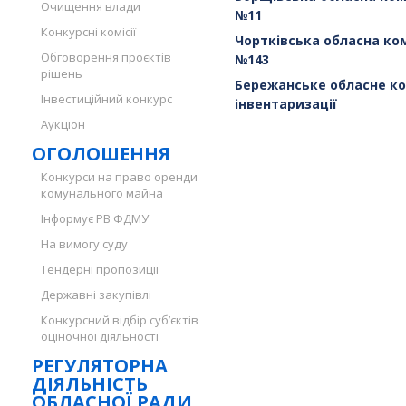
Очищення влади
№11
Конкурсні комісії
Чортківська обласна к
Обговорення проєктів
№143
рішень
Бережанське обласне ко
Інвестиційний конкурс
інвентаризації
Аукціон
ОГОЛОШЕННЯ
Конкурси на право оренди
комунального майна
Інформує РВ ФДМУ
На вимогу суду
Тендерні пропозиції
Державні закупівлі
Конкурсний відбір суб’єктів
оціночної діяльності
РЕГУЛЯТОРНА
ДІЯЛЬНІСТЬ
ОБЛАСНОЇ РАДИ