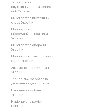
територій та
внутрішньопереміщених
осіб України
Міністерство внутрішніх
справ України
Міністерство
інформаційної політики
України
Міністерство оборони
України
Міністерство закордонних
справ України
Антимонопольний комітет
України
Тернопільська обласна
державна адміністрація
Національний банк
України
Національна комісія
НКРЕКП