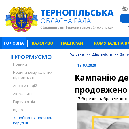
ТЕРНОПІЛЬСЬКА
ОБЛАСНА РАДА
Офіційний сайт Тернопільської обласної ради
ГОЛОВНА
ВАЖЛИВО
НАШ КРАЙ
КОМУНАЛЬНА В
Головна
>>
Діяльність
>>
Запо
ІНФОРМУЄМО
Новини
19.03.2020
Новини комунальних
Кампанію де
підприємств
Анонси подій
продовжено 
Актуально
17 березня набрав чинност
Гаряча лінія
Відео
Запобігання проявам
корупції