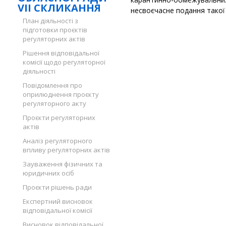
VII СКЛИКАННЯ
несвоєчасне подання такої 
План діяльності з
підготовки проєктів
регуляторних актів
Рішення відповідальної
комісії щодо регуляторної
діяльності
Повідомлення про
оприлюднення проєкту
регуляторного акту
Проєкти регуляторних
актів
Аналіз регуляторного
впливу регуляторних актів
Зауваження фізичних та
юридичних осіб
Проєкти рішень ради
Експертний висновок
відповідальної комісії
Висновок відповідальної