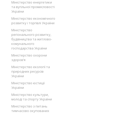
Міністерство енергетики
та вугільної промисловості
України
Міністерство економічного
розвитку і торгівлі України
Міністерство
регіонального розвитку,
будівництва та житлово-
комунального
господарства України
Міністерство охорони
здоров’я
Міністерство екології та
природних ресурсів
України
Міністерство юстиції
України
Міністерство культури,
молоді та спорту України
Міністерство з питань
тимчасово окупованих