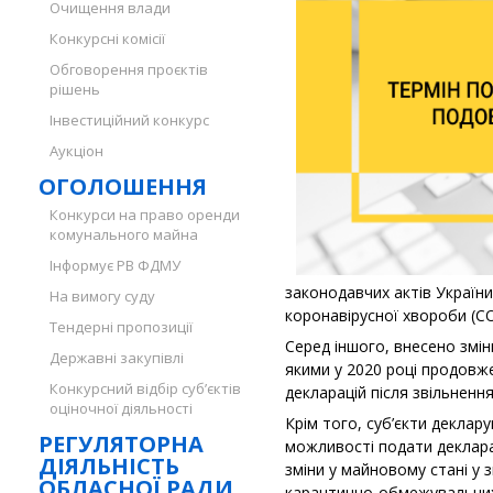
Очищення влади
Конкурсні комісії
Обговорення проєктів
рішень
Інвестиційний конкурс
Аукціон
ОГОЛОШЕННЯ
Конкурси на право оренди
комунального майна
Інформує РВ ФДМУ
законодавчих актів Україн
На вимогу суду
коронавірусної хвороби (CO
Тендерні пропозиції
Серед іншого, внесено зміни
Державні закупівлі
якими у 2020 році продовж
Конкурсний відбір суб’єктів
декларацій після звільнення
оціночної діяльності
Крім того, суб’єкти деклару
РЕГУЛЯТОРНА
можливості подати деклара
ДІЯЛЬНІСТЬ
зміни у майновому стані у 
ОБЛАСНОЇ РАДИ
карантинно-обмежувальних з