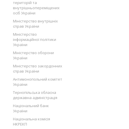
територій та
внутрішньопереміщених
осіб України
Міністерство внутрішніх
справ України
Міністерство
інформаційної політики
України
Міністерство оборони
України
Міністерство закордонних
справ України
Антимонопольний комітет
України
Тернопільська обласна
державна адміністрація
Національний банк
України
Національна комісія
НКРЕКП