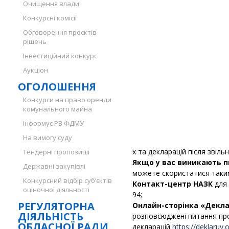
Очищення влади
Конкурсні комісії
Обговорення проєктів
рішень
Інвестиційний конкурс
Аукціон
ОГОЛОШЕННЯ
Конкурси на право оренди
комунального майна
Інформує РВ ФДМУ
На вимогу суду
х та декларацій після звіл
Тендерні пропозиції
Якщо у вас виникають 
Державні закупівлі
можете скористатися таким
Конкурсний відбір суб’єктів
Контакт-центр НАЗК
для 
оціночної діяльності
94;
РЕГУЛЯТОРНА
Онлайн-сторінка «Декла
ДІЯЛЬНІСТЬ
розповсюджені питання пр
ОБЛАСНОЇ РАДИ
декларацій
https://deklaruy.