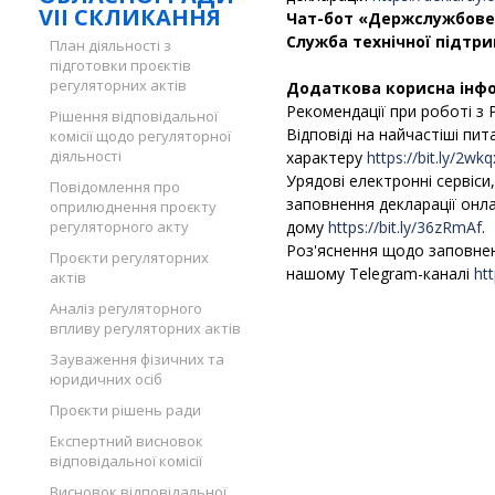
VII СКЛИКАННЯ
Чат-бот «Держслужбове
Служба технічної підтр
План діяльності з
підготовки проєктів
регуляторних актів
Додаткова корисна інфо
Рекомендації при роботі з
Рішення відповідальної
Відповіді на найчастіші пит
комісії щодо регуляторної
діяльності
характеру
https://bit.ly/2wk
Урядові електронні сервіси
Повідомлення про
заповнення декларації онла
оприлюднення проєкту
регуляторного акту
дому
https://bit.ly/36zRmAf
.
Роз'яснення щодо заповне
Проєкти регуляторних
нашому Telegram-каналі
ht
актів
Аналіз регуляторного
впливу регуляторних актів
Зауваження фізичних та
юридичних осіб
Проєкти рішень ради
Експертний висновок
відповідальної комісії
Висновок відповідальної