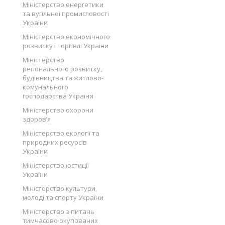
Міністерство енергетики
та вугільної промисловості
України
Міністерство економічного
розвитку і торгівлі України
Міністерство
регіонального розвитку,
будівництва та житлово-
комунального
господарства України
Міністерство охорони
здоров’я
Міністерство екології та
природних ресурсів
України
Міністерство юстиції
України
Міністерство культури,
молоді та спорту України
Міністерство з питань
тимчасово окупованих