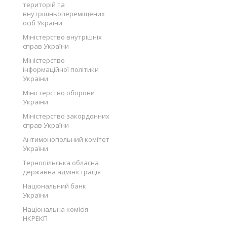
територій та
внутрішньопереміщених
осіб України
Міністерство внутрішніх
справ України
Міністерство
інформаційної політики
України
Міністерство оборони
України
Міністерство закордонних
справ України
Антимонопольний комітет
України
Тернопільська обласна
державна адміністрація
Національний банк
України
Національна комісія
НКРЕКП