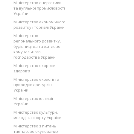
Міністерство енергетики
та вугільної промисловості
України
Міністерство економічного
розвитку і торгівлі України
Міністерство
регіонального розвитку,
будівництва та житлово-
комунального
господарства України
Міністерство охорони
здоров’я
Міністерство екології та
природних ресурсів
України
Міністерство юстиції
України
Міністерство культури,
молоді та спорту України
Міністерство з питань
тимчасово окупованих