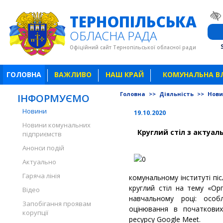
ТЕРНОПІЛЬСЬКА
ОБЛАСНА РАДА
Офіційний сайт Тернопільської обласної ради
ГОЛОВНА
ВАЖЛИВО
НАШ КРАЙ
КОМУНАЛЬНА В
Головна
>>
Діяльність
>>
Нов
ІНФОРМУЄМО
Новини
19.10.2020
Новини комунальних
Круглий стіл з актуал
підприємств
Анонси подій
Актуально
Гаряча лінія
комунальному інституті пі
круглий стіл на тему «Орг
Відео
навчальному році: особ
Запобігання проявам
оцінювання в початкови
корупції
ресурсу Google Meet.