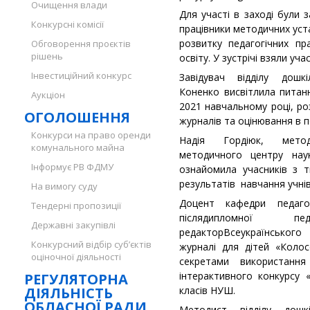
Очищення влади
Для участі в заході були 
Конкурсні комісії
працівники методичних уста
розвитку педагогічних пра
Обговорення проєктів
рішень
освіту. У зустрічі взяли уча
Інвестиційний конкурс
Завідувач відділу дош
Коненко висвітлила питанн
Аукціон
2021 навчальному році, ро
ОГОЛОШЕННЯ
журналів та оцінювання в п
Конкурси на право оренди
Надія Гордіюк, метод
комунального майна
методичного центру наук
Інформує РВ ФДМУ
ознайомила учасників з 
результатів навчання учнів
На вимогу суду
Доцент кафедри педагог
Тендерні пропозиції
післядипломної пе
Державні закупівлі
редакторВсеукраїнсько
Конкурсний відбір суб’єктів
журналі для дітей «Колос
оціночної діяльності
секретами використанн
інтерактивного конкурсу 
РЕГУЛЯТОРНА
ДІЯЛЬНІСТЬ
класів НУШ.
ОБЛАСНОЇ РАДИ
Методист відділу дошк