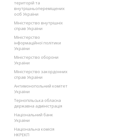
територій та
внутрішньопереміщених
осіб України
Міністерство внутрішніх
справ України
Міністерство
інформаційної політики
України
Міністерство оборони
України
Міністерство закордонних
справ України
Антимонопольний комітет
України
Тернопільська обласна
державна адміністрація
Національний банк
України
Національна комісія
НКРЕКП