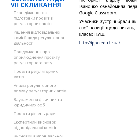
VII СКЛИКАННЯ
Іваночко ознайомила педа
План діяльності з
Google Classroom.
підготовки проєктів
Учасники зустрічі брали а
регуляторних актів
свої позиції щодо питань,
Рішення відповідальної
класах НУШ.
комісії щодо регуляторної
http://ippo.edu.te.ua/
діяльності
Повідомлення про
оприлюднення проєкту
регуляторного акту
Проєкти регуляторних
актів
Аналіз регуляторного
впливу регуляторних актів
Зауваження фізичних та
юридичних осіб
Проєкти рішень ради
Експертний висновок
відповідальної комісії
Висновок відповідальної