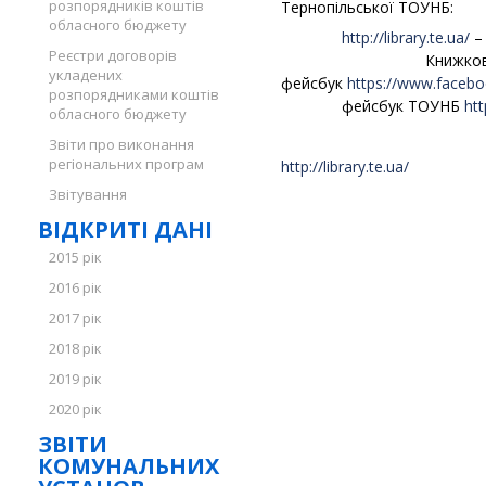
розпорядників коштів
Тернопільської ТОУНБ:
обласного бюджету
http://library.te.ua/
–
Реєстри договорів
Книжкова платфор
укладених
фейсбук
https://www.facebo
розпорядниками коштів
фейсбук ТОУНБ
ht
обласного бюджету
Звіти про виконання
регіональних програм
http://library.te.ua/
Звітування
ВІДКРИТІ ДАНІ
2015 рік
2016 рік
2017 рік
2018 рік
2019 рік
2020 рік
ЗВІТИ
КОМУНАЛЬНИХ