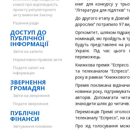
книг для конкурсу у трьох
комісії про відповідність
проєкту регуляторного
“Література для підлітків” т
акту вимогам Закону
До другого етапу в Довгий 
Рішення ради
дорослих” потрапило 97 ви
ДОСТУП ДО
Оргкомітет, шляхом підраху
ПУБЛІЧНОЇ
номінацій, які пройдуть в т
ІНФОРМАЦІЇ
будуть представлені на ро
Україні. Під час цього 
Звіти на запити
переможець.
Нормативно-правові акти
Книжкова премія “Еспресо.
Подати запит на
та телеканалом “Еспресо”.
інформацію
року в рамках “Книжкового 
ЗВЕРНЕННЯ
Премія покликана відзначит
ГРОМАДЯН
новинки року, підтримувати
Звіти на звернення
авторів. Допомагати чит
знаходити шлях до читачів.
Подати звернення
Переможців Премії оголося
ПУБЛІЧНІ
ФІНАНСИ
телеканалу “Еспресо”, на с
Про хід голосування мож
Звітування головних