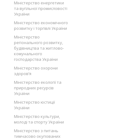
Міністерство енергетики
та вугільної промисловості
України
Міністерство економічного
розвитку і торгівлі України
Міністерство
регіонального розвитку,
будівництва та житлово-
комунального
господарства України
Міністерство охорони
здоров’я
Міністерство екології та
природних ресурсів
України
Міністерство юстиції
України
Міністерство культури,
молоді та спорту України
Міністерство з питань
тимчасово окупованих