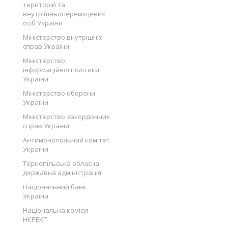
територій та
внутрішньопереміщених
осіб України
Міністерство внутрішніх
справ України
Міністерство
інформаційної політики
України
Міністерство оборони
України
Міністерство закордонних
справ України
Антимонопольний комітет
України
Тернопільська обласна
державна адміністрація
Національний банк
України
Національна комісія
НКРЕКП