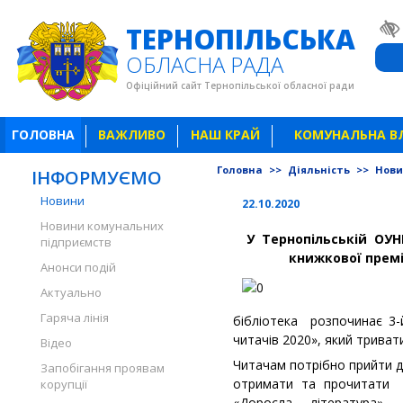
ТЕРНОПІЛЬСЬКА
ОБЛАСНА РАДА
Офіційний сайт Тернопільської обласної ради
ГОЛОВНА
ВАЖЛИВО
НАШ КРАЙ
КОМУНАЛЬНА В
Головна
>>
Діяльність
>>
Нов
ІНФОРМУЄМО
Новини
22.10.2020
Новини комунальних
У Тернопільській ОУН
підприємств
книжкової премії
Анонси подій
Актуально
Гаряча лінія
бібліотека розпочинає 3-
читачів 2020», який триват
Відео
Читачам потрібно прийти до
Запобігання проявам
отримати та прочитати к
корупції
«Доросла література», 