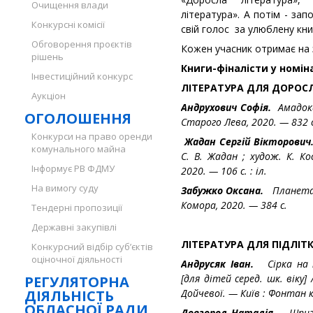
Очищення влади
література». А потім - за
Конкурсні комісії
свій голос за улюблену кни
Обговорення проєктів
Кожен учасник отримає на 
рішень
Книги-фіналісти у номіна
Інвестиційний конкурс
ЛІТЕРАТУРА ДЛЯ ДОРОС
Аукціон
Андрухович Софія.
Амадока
ОГОЛОШЕННЯ
Старого Лева, 2020. — 832 с
Конкурси на право оренди
Жадан Сергій Вікторови
комунального майна
С. В. Жадан ; худож. К. Ко
Інформує РВ ФДМУ
2020. — 106 с. : іл.
На вимогу суду
Забужко Оксана.
Планета п
Комора, 2020. — 384 с.
Тендерні пропозиції
Державні закупівлі
ЛІТЕРАТУРА ДЛЯ ПІДЛІТК
Конкурсний відбір суб’єктів
оціночної діяльності
Андрусяк Іван.
Сірка на
[для дітей серед. шк. віку] 
РЕГУЛЯТОРНА
ДІЯЛЬНІСТЬ
Дойчевої. — Київ : Фонтан ка
ОБЛАСНОЇ РАДИ
Довгопол Наталія.
Шпигун