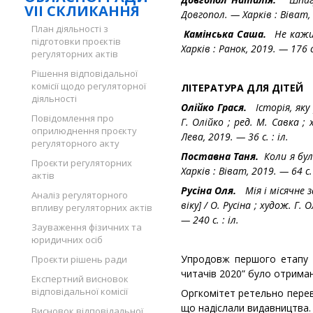
VII СКЛИКАННЯ
Довгопол. — Харків : Віват,
План діяльності з
Камінська Саша.
Не кажи н
підготовки проєктів
Харків : Ранок, 2019. — 176 с
регуляторних актів
Рішення відповідальної
комісії щодо регуляторної
ЛІТЕРАТУРА ДЛЯ ДІТЕЙ
діяльності
Олійко Грася.
Історія, яку
Повідомлення про
Г. Олійко ; ред. М. Савка ;
оприлюднення проєкту
Лева, 2019. — 36 с. : іл.
регуляторного акту
Поставна Таня.
Коли я бул
Проєкти регуляторних
Харків : Віват, 2019. — 64 с.
актів
Русіна Оля.
Мія і місячне 
Аналіз регуляторного
віку] / О. Русіна ; худож. Г.
впливу регуляторних актів
— 240 с. : іл.
Зауваження фізичних та
юридичних осіб
Упродовж першого етапу р
Проєкти рішень ради
читачів 2020” було отриман
Експертний висновок
відповідальної комісії
Оргкомітет ретельно переві
що надіслали видавництва.
Висновок відповідальної