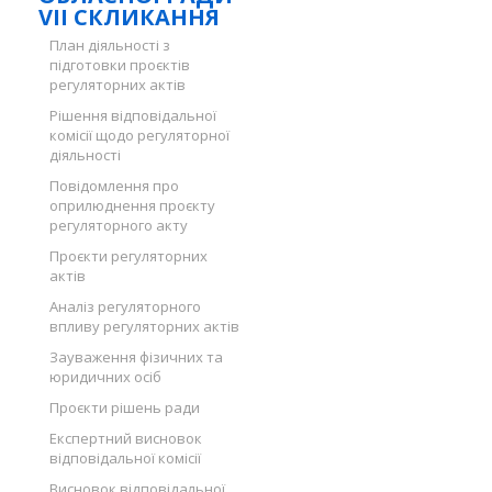
VII СКЛИКАННЯ
План діяльності з
підготовки проєктів
регуляторних актів
Рішення відповідальної
комісії щодо регуляторної
діяльності
Повідомлення про
оприлюднення проєкту
регуляторного акту
Проєкти регуляторних
актів
Аналіз регуляторного
впливу регуляторних актів
Зауваження фізичних та
юридичних осіб
Проєкти рішень ради
Експертний висновок
відповідальної комісії
Висновок відповідальної