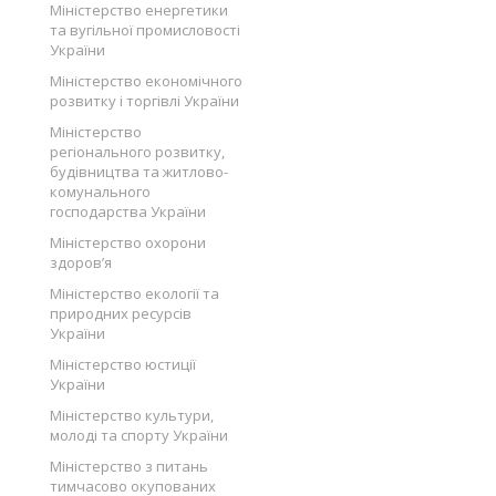
Міністерство енергетики
та вугільної промисловості
України
Міністерство економічного
розвитку і торгівлі України
Міністерство
регіонального розвитку,
будівництва та житлово-
комунального
господарства України
Міністерство охорони
здоров’я
Міністерство екології та
природних ресурсів
України
Міністерство юстиції
України
Міністерство культури,
молоді та спорту України
Міністерство з питань
тимчасово окупованих