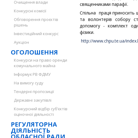
Очищення влади
священниками парафії.
Конкурсні комісії
Спільна праця приносить щ
та волонтерів собору ст
Обговорення проєктів
рішень
допомогу - комплект оди
фізики.
Інвестиційний конкурс
http://www.chpu.te.ua/index
Аукціон
ОГОЛОШЕННЯ
Конкурси на право оренди
комунального майна
Інформує РВ ФДМУ
На вимогу суду
Тендерні пропозиції
Державні закупівлі
Конкурсний відбір суб’єктів
оціночної діяльності
РЕГУЛЯТОРНА
ДІЯЛЬНІСТЬ
ОБЛАСНОЇ РАДИ