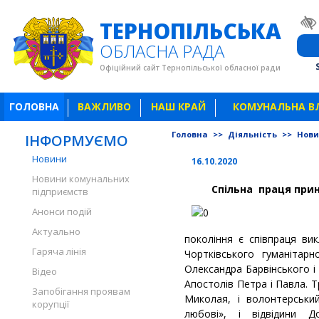
ТЕРНОПІЛЬСЬКА
ОБЛАСНА РАДА
Офіційний сайт Тернопільської обласної ради
ГОЛОВНА
ВАЖЛИВО
НАШ КРАЙ
КОМУНАЛЬНА В
Головна
>>
Діяльність
>>
Нов
ІНФОРМУЄМО
Новини
16.10.2020
Новини комунальних
Спільна праця при
підприємств
Анонси подій
Актуально
покоління є співпраця ви
Гаряча лінія
Чортківського гуманітарн
Олександра Барвінського і
Відео
Апостолів Петра і Павла. Т
Запобігання проявам
Миколая, і волонтерськи
корупції
любові», і відвідини Д