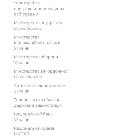
територій та
внутрішньопереміщених
осіб України
Міністерство внутрішніх
справ України
Міністерство
інформаційної політики
України
Міністерство оборони
України
Міністерство закордонних
справ України
Антимонопольний комітет
України
Тернопільська обласна
державна адміністрація
Національний банк
України
Національна комісія
НКРЕКП