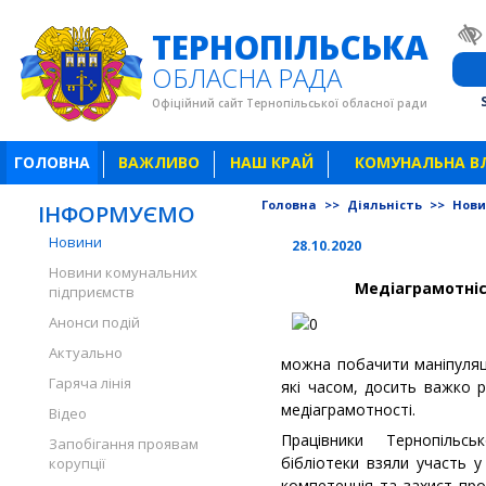
ТЕРНОПІЛЬСЬКА
ОБЛАСНА РАДА
Офіційний сайт Тернопільської обласної ради
ГОЛОВНА
ВАЖЛИВО
НАШ КРАЙ
КОМУНАЛЬНА В
Головна
>>
Діяльність
>>
Нов
ІНФОРМУЄМО
Новини
28.10.2020
Новини комунальних
Медіаграмотніс
підприємств
Анонси подій
Актуально
можна побачити маніпуляці
Гаряча лінія
які часом, досить важко р
медіаграмотності.
Відео
Працівники Тернопільсь
Запобігання проявам
бібліотеки взяли участь у
корупції
компетенція та захист про