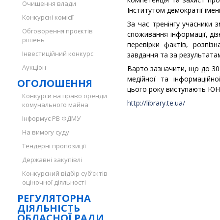
Очищення влади
Інститутом демократії імен
Конкурсні комісії
За час тренінгу учасники 
Обговорення проєктів
споживання інформації, ді
рішень
перевірки фактів, розпізн
Інвестиційний конкурс
завдання та за результата
Аукціон
Варто зазначити, що до 30
медійної та інформаційно
ОГОЛОШЕННЯ
цього року виступають ЮН
Конкурси на право оренди
http://library.te.ua/
комунального майна
Інформує РВ ФДМУ
На вимогу суду
Тендерні пропозиції
Державні закупівлі
Конкурсний відбір суб’єктів
оціночної діяльності
РЕГУЛЯТОРНА
ДІЯЛЬНІСТЬ
ОБЛАСНОЇ РАДИ