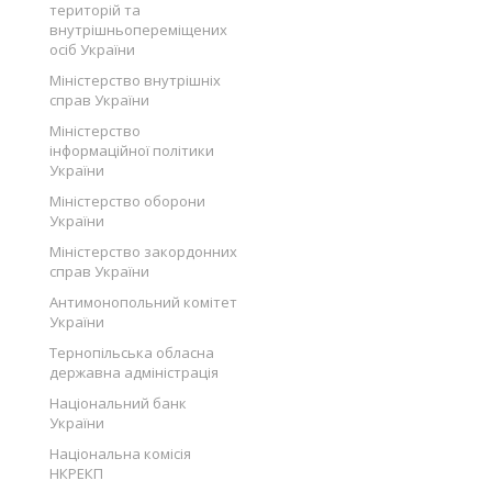
територій та
внутрішньопереміщених
осіб України
Міністерство внутрішніх
справ України
Міністерство
інформаційної політики
України
Міністерство оборони
України
Міністерство закордонних
справ України
Антимонопольний комітет
України
Тернопільська обласна
державна адміністрація
Національний банк
України
Національна комісія
НКРЕКП