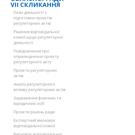
VII СКЛИКАННЯ
План діяльності з
підготовки проєктів
регуляторних актів
Рішення відповідальної
комісії щодо регуляторної
діяльності
Повідомлення про
оприлюднення проєкту
регуляторного акту
Проєкти регуляторних
актів
Аналіз регуляторного
впливу регуляторних актів
Зауваження фізичних та
юридичних осіб
Проєкти рішень ради
Експертний висновок
відповідальної комісії
Висновок відповідальної