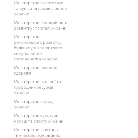
Міністерство енергетики
та вугільної промисловості
України
Міністерство економічного
розвитку і торгівлі України
Міністерство
регіонального розвитку,
будівництва та житлово-
комунального
господарства України
Міністерство охорони
здоров’я
Міністерство екології та
природних ресурсів
України
Міністерство юстиції
України
Міністерство культури,
молоді та спорту України
Міністерство з питань
тимчасово окупованих