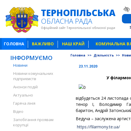
ТЕРНОПІЛЬСЬКА
ОБЛАСНА РАДА
Офіційний сайт Тернопільської обласної ради
ГОЛОВНА
ВАЖЛИВО
НАШ КРАЙ
КОМУНАЛЬНА В
Головна
>>
Діяльність
>>
Нов
ІНФОРМУЄМО
Новини
23.11.2020
Новини комунальних
У філармо
підприємств
Анонси подій
Актуально
відбудеться 24 листопада 
Гаряча лінія
тенор І, Володимир Га
баритон, Андрій Затонський
Відео
Ведуча – заслужена артист
Запобігання проявам
корупції
https://filarmony.te.ua/