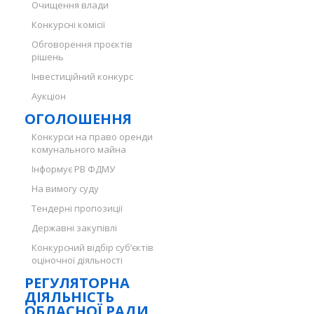
Очищення влади
Конкурсні комісії
Обговорення проєктів
рішень
Інвестиційний конкурс
Аукціон
ОГОЛОШЕННЯ
Конкурси на право оренди
комунального майна
Інформує РВ ФДМУ
На вимогу суду
Тендерні пропозиції
Державні закупівлі
Конкурсний відбір суб’єктів
оціночної діяльності
РЕГУЛЯТОРНА
ДІЯЛЬНІСТЬ
ОБЛАСНОЇ РАДИ