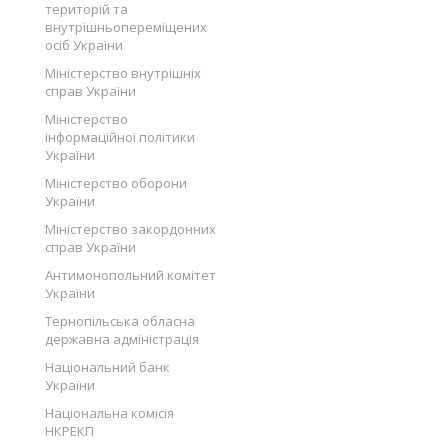
територій та
внутрішньопереміщених
осіб України
Міністерство внутрішніх
справ України
Міністерство
інформаційної політики
України
Міністерство оборони
України
Міністерство закордонних
справ України
Антимонопольний комітет
України
Тернопільська обласна
державна адміністрація
Національний банк
України
Національна комісія
НКРЕКП