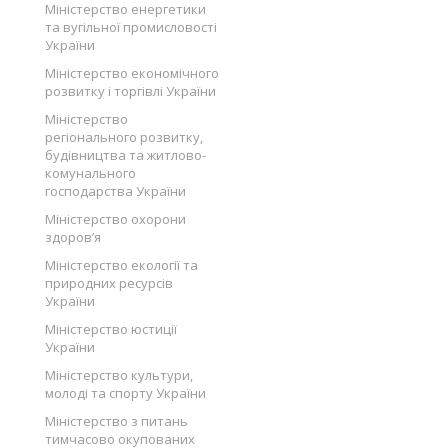
Міністерство енергетики
та вугільної промисловості
України
Міністерство економічного
розвитку і торгівлі України
Міністерство
регіонального розвитку,
будівництва та житлово-
комунального
господарства України
Міністерство охорони
здоров’я
Міністерство екології та
природних ресурсів
України
Міністерство юстиції
України
Міністерство культури,
молоді та спорту України
Міністерство з питань
тимчасово окупованих