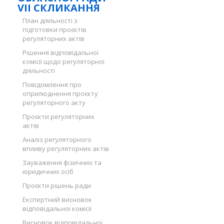
VII СКЛИКАННЯ
План діяльності з
підготовки проєктів
регуляторних актів
Рішення відповідальної
комісії щодо регуляторної
діяльності
Повідомлення про
оприлюднення проєкту
регуляторного акту
Проєкти регуляторних
актів
Аналіз регуляторного
впливу регуляторних актів
Зауваження фізичних та
юридичних осіб
Проєкти рішень ради
Експертний висновок
відповідальної комісії
Висновок відповідальної