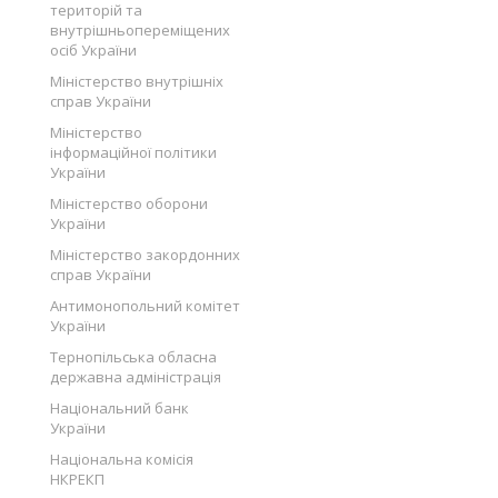
територій та
внутрішньопереміщених
осіб України
Міністерство внутрішніх
справ України
Міністерство
інформаційної політики
України
Міністерство оборони
України
Міністерство закордонних
справ України
Антимонопольний комітет
України
Тернопільська обласна
державна адміністрація
Національний банк
України
Національна комісія
НКРЕКП