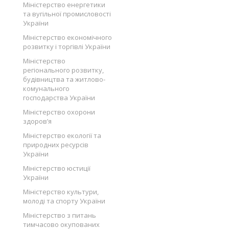
Міністерство енергетики
та вугільної промисловості
України
Міністерство економічного
розвитку і торгівлі України
Міністерство
регіонального розвитку,
будівництва та житлово-
комунального
господарства України
Міністерство охорони
здоров’я
Міністерство екології та
природних ресурсів
України
Міністерство юстиції
України
Міністерство культури,
молоді та спорту України
Міністерство з питань
тимчасово окупованих