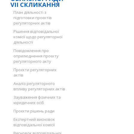
VII СКЛИКАННЯ
План діяльності з
підготовки проєктів
регуляторних актів
Рішення відповідальної
комісії щодо регуляторної
діяльності
Повідомлення про
оприлюднення проєкту
регуляторного акту
Проєкти регуляторних
актів
Аналіз регуляторного
впливу регуляторних актів
Зауваження фізичних та
юридичних осіб
Проєкти рішень ради
Експертний висновок
відповідальної комісії
Висновок відповідальної