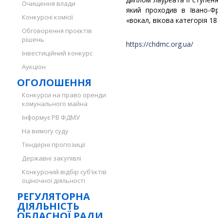
Очищення влади
який проходив в Івано-Фр
Конкурсні комісії
«вокал, вікова категорія 18 
Обговорення проєктів
рішень
https://chdmc.org.ua/
Інвестиційний конкурс
Аукціон
ОГОЛОШЕННЯ
Конкурси на право оренди
комунального майна
Інформує РВ ФДМУ
На вимогу суду
Тендерні пропозиції
Державні закупівлі
Конкурсний відбір суб’єктів
оціночної діяльності
РЕГУЛЯТОРНА
ДІЯЛЬНІСТЬ
ОБЛАСНОЇ РАДИ