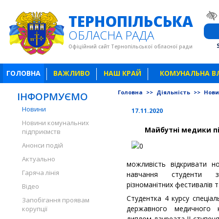
ТЕРНОПІЛЬСЬКА
ОБЛАСНА РАДА
Офіційний сайт Тернопільської обласної ради
ГОЛОВНА
ВАЖЛИВО
НАШ КРАЙ
КОМУНАЛЬНА В
Головна
>>
Діяльність
>>
Нов
ІНФОРМУЄМО
Новини
17.11.2020
Новини комунальних
Майбутні медики п
підприємств
Анонси подій
Актуально
можливість відкривати но
Гаряча лінія
навчання студенти з
різноманітних фестивалів т
Відео
Студентка 4 курсу спеціал
Запобігання проявам
державного медичного 
корупції
диплом лауреата ІІ ступен